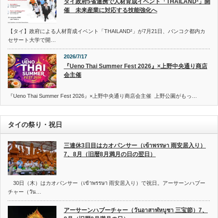
タイ政府5省連携で人材育成イベント「THAILAND²」開
催 未来産業に対応する技能強化へ
【タイ】政府による人材育成イベント「THAILAND²」が7月21日、バンコク都内カ
セサート大学で開…
2026/7/17
『Ueno Thai Summer Fest 2026』×上野中央通り商店
会主催
『Ueno Thai Summer Fest 2026』×上野中央通り商店会主催 上野公園がもっ…
タイの祭り・祝日
三連休3日目はカオパンサー（เข้าพรรษา 雨安居入り）
7、8月（旧暦8月満月の日の翌日）
30日（木）はカオパンサー（เข้าพรรษา 雨安居入り）で祝日。アーサーンハブー
チャー（วัน…
アーサーンハブーチャー（วันอาสาฬหบูชา 三宝節）7、