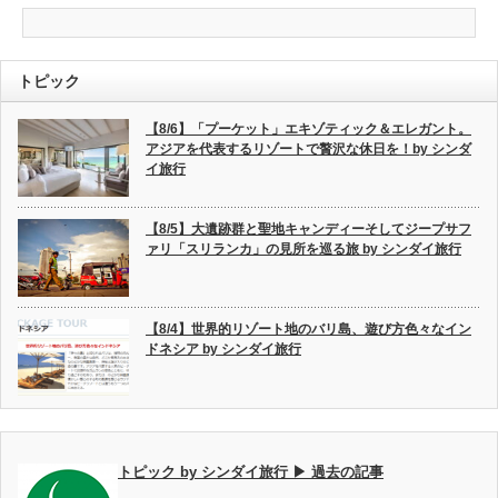
トピック
【8/6】「プーケット」エキゾティック＆エレガント。
アジアを代表するリゾートで贅沢な休日を！by シンダ
イ旅行
【8/5】大遺跡群と聖地キャンディーそしてジープサフ
ァリ「スリランカ」の見所を巡る旅 by シンダイ旅行
【8/4】世界的リゾート地のバリ島、遊び方色々なイン
ドネシア by シンダイ旅行
トピック by シンダイ旅行 ▶ 過去の記事