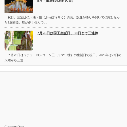
8月（旧暦8月満月の日）
祝日。三宝は仏・法・僧（ぶっぽうそう）の意。釈迦が悟りを開いて仏陀となっ
た7週間後、鹿が多く住んで…
7月28日は国王生誕日、30日まで三連休
７月28日はワチラーロンコーン王（ラマ10世）の生誕日で祝日。2026年は27日の
火曜から三連…
CurrencyRate