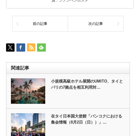
真：プノンペンポスト
前の記事
次の記事
関連記事
小規模高級ホテル展開のUMITO、タイと
バリの7拠点を相互利用対…
在タイ日本国大使館「バンコクにおける
集会情報（8月2日（日））」…