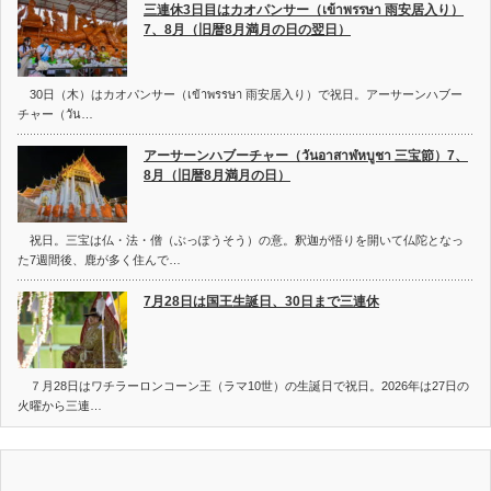
三連休3日目はカオパンサー（เข้าพรรษา 雨安居入り）
7、8月（旧暦8月満月の日の翌日）
30日（木）はカオパンサー（เข้าพรรษา 雨安居入り）で祝日。アーサーンハブー
チャー（วัน…
アーサーンハブーチャー（วันอาสาฬหบูชา 三宝節）7、
8月（旧暦8月満月の日）
祝日。三宝は仏・法・僧（ぶっぽうそう）の意。釈迦が悟りを開いて仏陀となっ
た7週間後、鹿が多く住んで…
7月28日は国王生誕日、30日まで三連休
７月28日はワチラーロンコーン王（ラマ10世）の生誕日で祝日。2026年は27日の
火曜から三連…