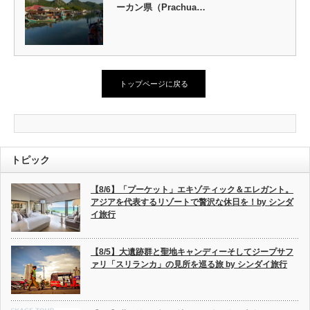
ーカン県（Prachua…
トップページに戻る
トピック
【8/6】「プーケット」エキゾティック＆エレガント。
アジアを代表するリゾートで贅沢な休日を！by シンダ
イ旅行
【8/5】大遺跡群と聖地キャンディーそしてジープサフ
ァリ「スリランカ」の見所を巡る旅 by シンダイ旅行