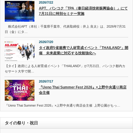
2026/7/22
APT、バンコク「TPA（泰日経済技術振興協会）」にて
7月31日に特別セミナー実施
株式会社APT（本社：千葉県千葉市、代表取締役：井上 良太）は、2026年7月31
日（金）にタ…
2026/7/20
タイ政府5省連携で人材育成イベント「THAILAND²」開
催 未来産業に対応する技能強化へ
【タイ】政府による人材育成イベント「THAILAND²」が7月21日、バンコク都内カ
セサート大学で開…
2026/7/17
『Ueno Thai Summer Fest 2026』×上野中央通り商店
会主催
『Ueno Thai Summer Fest 2026』×上野中央通り商店会主催 上野公園がもっ…
タイの祭り・祝日