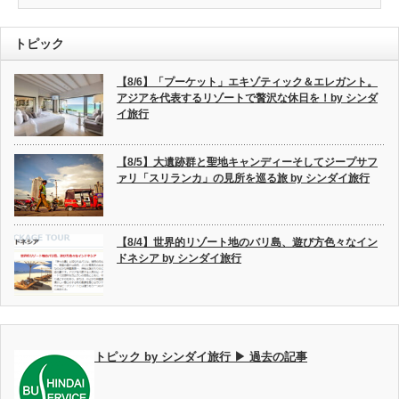
トピック
【8/6】「プーケット」エキゾティック＆エレガント。
アジアを代表するリゾートで贅沢な休日を！by シンダ
イ旅行
【8/5】大遺跡群と聖地キャンディーそしてジープサフ
ァリ「スリランカ」の見所を巡る旅 by シンダイ旅行
【8/4】世界的リゾート地のバリ島、遊び方色々なイン
ドネシア by シンダイ旅行
トピック by シンダイ旅行 ▶ 過去の記事