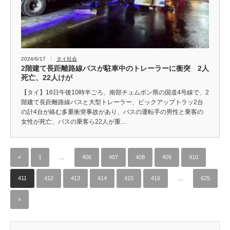
2024/6/17
タイ社会
2階建て長距離路線バスが駐車中のトレーラーに衝突 2人
死亡、22人けが
【タイ】16日午後10時半ごろ、南部チュムポン県の国道4号線で、2
階建て長距離路線バスと大型トレーラー、ピックアップトラッ2台
の計4台が絡む多重衝突事故があり、バスの運転手の男性と乗客の
女性が死亡、バスの乗客ら22人が重…
«
1
…
406
407
408
409
410
411
412
413
414
415
416
…
625
»