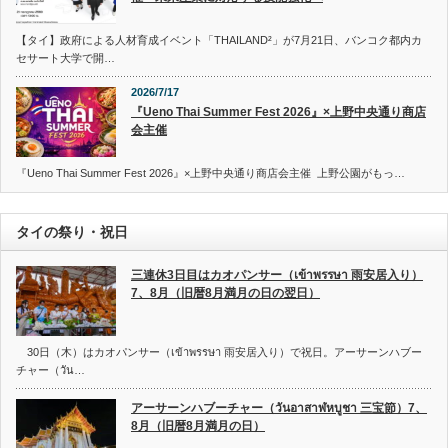
【タイ】政府による人材育成イベント「THAILAND²」が7月21日、バンコク都内カ
セサート大学で開…
2026/7/17
『Ueno Thai Summer Fest 2026』×上野中央通り商店
会主催
『Ueno Thai Summer Fest 2026』×上野中央通り商店会主催 上野公園がもっ…
タイの祭り・祝日
三連休3日目はカオパンサー（เข้าพรรษา 雨安居入り）
7、8月（旧暦8月満月の日の翌日）
30日（木）はカオパンサー（เข้าพรรษา 雨安居入り）で祝日。アーサーンハブー
チャー（วัน…
アーサーンハブーチャー（วันอาสาฬหบูชา 三宝節）7、
8月（旧暦8月満月の日）