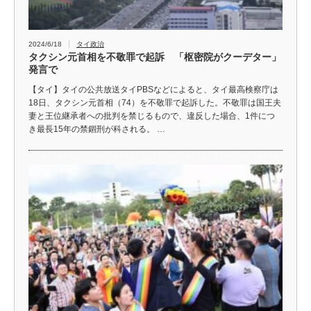
2024/6/18
タイ政治
タクシン元首相を不敬罪で起訴 「枢密院がクーデター」
発言で
【タイ】タイの公共放送タイPBSなどによると、タイ最高検察庁は
18日、タクシン元首相（74）を不敬罪で起訴した。不敬罪は国王夫
妻と王位継承者への批判を禁じるもので、違反した場合、1件につ
き最長15年の禁錮刑が科される。 …