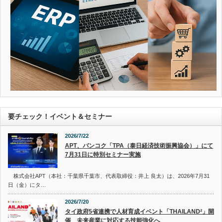
要チェック！イベント＆セミナー
2026/7/22
APT、バンコク「TPA（泰日経済技術振興協会）」にて
7月31日に特別セミナー実施
株式会社APT（本社：千葉県千葉市、代表取締役：井上 良太）は、2026年7月31
日（金）にタ…
2026/7/20
タイ政府5省連携で人材育成イベント「THAILAND²」開
催 未来産業に対応する技能強化へ