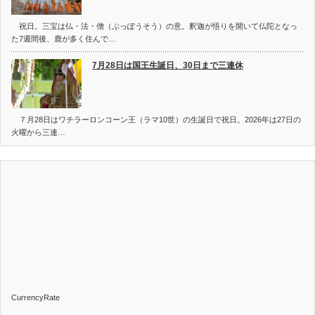
祝日。三宝は仏・法・僧（ぶっぽうそう）の意。釈迦が悟りを開いて仏陀となっ
た7週間後、鹿が多く住んで…
7月28日は国王生誕日、30日まで三連休
７月28日はワチラーロンコーン王（ラマ10世）の生誕日で祝日。2026年は27日の
火曜から三連…
CurrencyRate