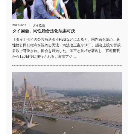
2024/6/18
タイ政治
タイ国会、同性婚合法化法案可決
【タイ】タイの公共放送タイPBSなどによると、同性婚を認め、異
性婚と同じ権利を認める民法・商法改正案が18日、議会上院で賛成
多数で可決され、国会を通過した。国王と首相が署名し、官報掲載
から120日後に施行される。東南アジ…