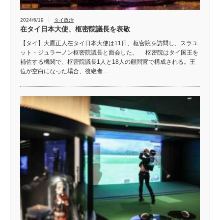
2024/6/19
タイ政治
在タイ日本大使、枢密院議長を表敬
【タイ】大鷹正人在タイ日本大使は11日、枢密院を訪問し、スラユ
ット・ジュラーノン枢密院議長と面会した。 枢密院はタイ国王を
補佐する機関で、枢密院議長1人と18人の顧問官で構成される。王
位が空白になった場合、後継者…