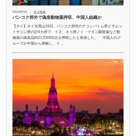
2024/6/19
タイ社会
バンコク郊外で偽造動物薬押収、中国人組織か
【タイ】タイ当局は18日、バンコク郊外のナコンパトム県とサムッ
トサコン県の計4カ所で、イヌ、ネコ用ノミ・マダニ駆除薬など動
物薬の偽造品約21万5000点を押収したと発表した。 中国人のグ
ループが中国から密輸し、イ…