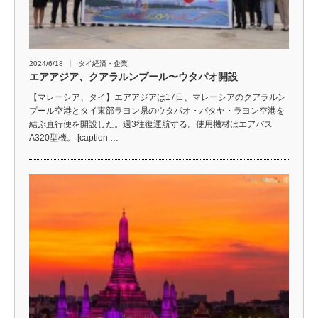
2024/6/18
タイ経済・企業
エアアジア、クアラルンプール〜ウタパオ開設
【マレーシア、タイ】エアアジアは17日、マレーシアのクアラルン
プール空港とタイ東部ラヨン県のウタパオ・パタヤ・ラヨン空港を
結ぶ直行便を開設した。週3往復運航する。使用機材はエアバス
A320型機。 [caption …