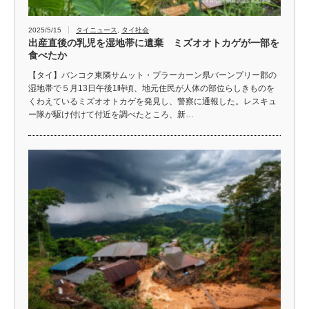
2025/5/15
タイニュース
,
タイ社会
出産直後の乳児を湿地帯に遺棄 ミズオオトカゲが一部を
食べたか
【タイ】バンコク東隣サムット・プラーカーン県バーンプリー郡の
湿地帯で５月13日午後1時頃、地元住民が人体の部位らしきものを
くわえているミズオオトカゲを発見し、警察に通報した。レスキュ
ー隊が駆け付けて付近を調べたところ、新…