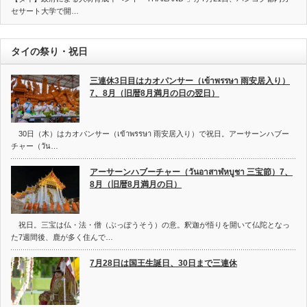
セサート大学で開…
タイの祭り・祝日
三連休3日目はカオパンサー（เข้าพรรษา 雨安居入り）
7、8月（旧暦8月満月の日の翌日）
30日（木）はカオパンサー（เข้าพรรษา 雨安居入り）で祝日。アーサーンハブー
チャー（วัน…
アーサーンハブーチャー（วันอาสาฬหบูชา 三宝節）7、
8月（旧暦8月満月の日）
祝日。三宝は仏・法・僧（ぶっぽうそう）の意。釈迦が悟りを開いて仏陀となっ
た7週間後、鹿が多く住んで…
7月28日は国王生誕日、30日まで三連休