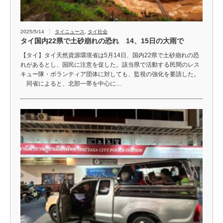
2025/5/14
タイニュース
,
タイ社会
タイ国内22県で土砂崩れの恐れ 14、15日の大雨で
【タイ】タイ天然資源環境省は5月14日、国内22県で土砂崩れの恐
れがあるとし、国民に注意を促した。該当県で活動する民間のレス
キュー隊・ボランティア団体に対しても、監視の強化を要請した。
同省によると、北部一帯を中心に…