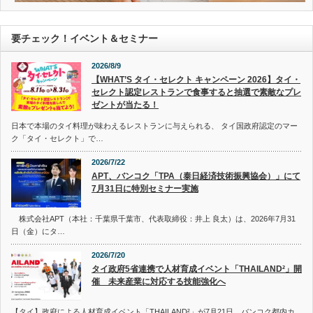
要チェック！イベント＆セミナー
2026/8/9
【WHAT’S タイ・セレクト キャンペーン 2026】タイ・
セレクト認定レストランで食事すると抽選で素敵なプレ
ゼントが当たる！
日本で本場のタイ料理が味わえるレストランに与えられる、 タイ国政府認定のマー
ク「タイ・セレクト」で…
2026/7/22
APT、バンコク「TPA（泰日経済技術振興協会）」にて
7月31日に特別セミナー実施
株式会社APT（本社：千葉県千葉市、代表取締役：井上 良太）は、2026年7月31
日（金）にタ…
2026/7/20
タイ政府5省連携で人材育成イベント「THAILAND²」開
催 未来産業に対応する技能強化へ
【タイ】政府による人材育成イベント「THAILAND²」が7月21日、バンコク都内カ