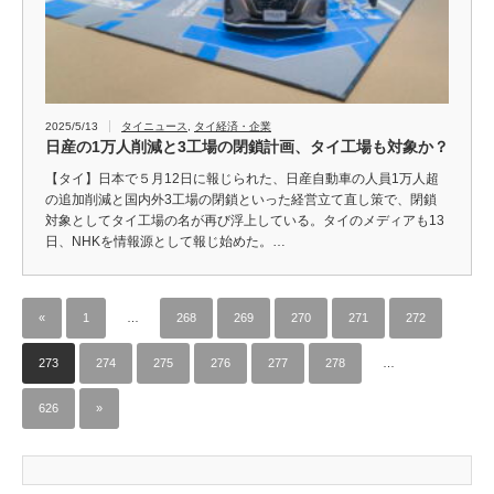
2025/5/13
タイニュース
,
タイ経済・企業
日産の1万人削減と3工場の閉鎖計画、タイ工場も対象か？
【タイ】日本で５月12日に報じられた、日産自動車の人員1万人超
の追加削減と国内外3工場の閉鎖といった経営立て直し策で、閉鎖
対象としてタイ工場の名が再び浮上している。タイのメディアも13
日、NHKを情報源として報じ始めた。…
«
1
…
268
269
270
271
272
273
274
275
276
277
278
…
626
»