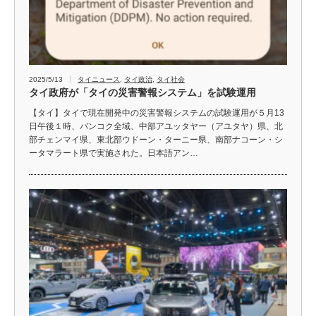
2025/5/13
タイニュース
,
タイ政治
,
タイ社会
タイ政府が「タイの災害警報システム」を試験運用
【タイ】タイで現在開発中の災害警報システムの試験運用が５月13
日午後１時、バンコク全域、中部アユッタヤー（アユタヤ）県、北
部チェンマイ県、東北部ウドーン・ターニー県、南部ナコーン・シ
ータマラート県で実施された。日本語アン…