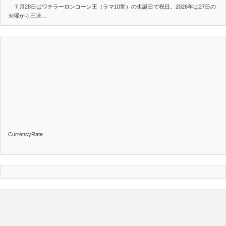
７月28日はワチラーロンコーン王（ラマ10世）の生誕日で祝日。2026年は27日の
火曜から三連…
CurrencyRate