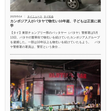
2025/5/14
タイニュース
,
タイ社会
カンボジア人がパタヤで物乞い10年超、子どもは正規に就
学
【タイ】東部チョンブリー県のパッタヤー（パタヤ）警察署は5月
13日、パタヤの繁華街で物乞いを続けていたカンボジア人グループ
を逮捕した。一部は10年以上も物乞いを続けていたもよう。 パタ
ヤ警察署の署員は、警官という身分…