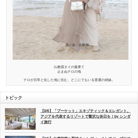
仏教国タイの最果て
止まぬテロの地
テロが日常と化した地に住む、どこにでもいる普通の姉妹。
トピック
【8/6】「プーケット」エキゾティック＆エレガント。
アジアを代表するリゾートで贅沢な休日を！by シンダ
イ旅行