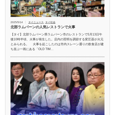
2025/5/14
タイニュース
,
タイ社会
北部ラムパーンの人気レストランで火事
【タイ】北部ラムパーン県ラムパーン市のレストランで5月13日午
後10時半頃、火事が発生した。店内の照明を調節する変圧器が火元
とみられる。 火事を起こしたのは市内スレーン通りの飲食店が建
ち並ぶ一画にある「OLD TIM…