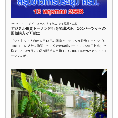
2025/5/14
タイニュース
,
タイ政治
,
タイ経済・企業
デジタル投資トークン発行を閣議承認 100バーツからの
国債購入が可能に
【タイ】タイ政府は５月13日の閣議で、デジタル投資トークン「G-
Tokens」の発行を承認した。発行は50億バーツ（220億円相当）規
模で、2、3カ月内の取引開始を目指す。G-Tokensはガバメント・ト
ークンの略。 …