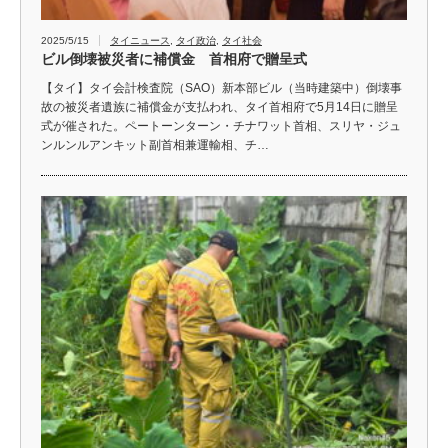
2025/5/15
タイニュース
,
タイ政治
,
タイ社会
ビル倒壊被災者に補償金 首相府で贈呈式
【タイ】タイ会計検査院（SAO）新本部ビル（当時建築中）倒壊事
故の被災者遺族に補償金が支払われ、タイ首相府で5月14日に贈呈
式が催された。ペートーンターン・チナワット首相、スリヤ・ジュ
ンルンルアンキット副首相兼運輸相、チ…