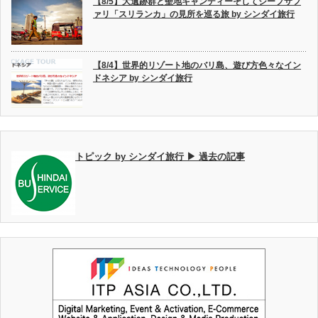
【8/5】大遺跡群と聖地キャンディーそしてジープサフ
ァリ「スリランカ」の見所を巡る旅 by シンダイ旅行
【8/4】世界的リゾート地のバリ島、遊び方色々なイン
ドネシア by シンダイ旅行
トピック by シンダイ旅行 ▶ 過去の記事