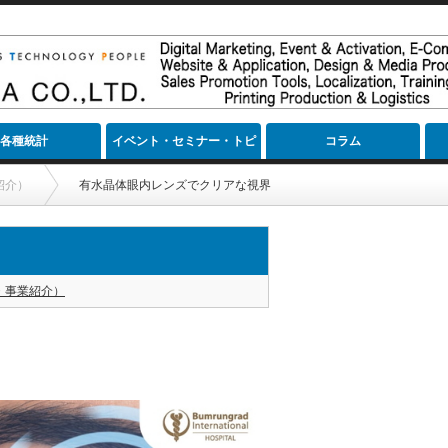
各種統計
イベント・セミナー・トピ
コラム
ック
紹介）
有水晶体眼内レンズでクリアな視界
・事業紹介）