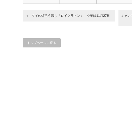
…
タイの灯ろう流し「ロイクラトン」 今年は11月27日
ミャン
トップページに戻る