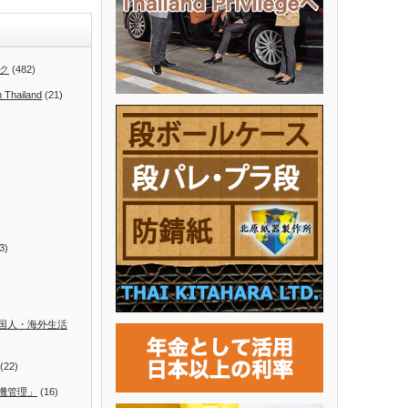
ク
(482)
n Thailand
(21)
3)
国人・海外生活
(22)
機管理」
(16)