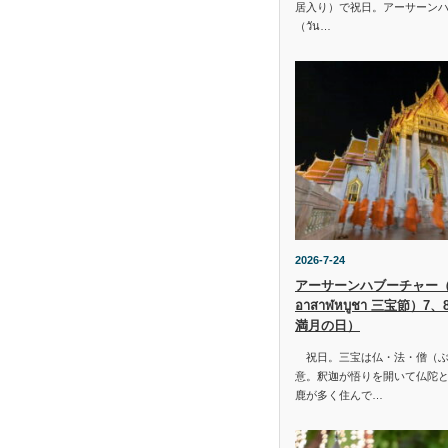
居入り）で祝日。アーサーン
（วัน…
2026-7-24
アーサーンハブーチャー（ว
อาสาฬหบูชา 三宝節）7
満月の日）
祝日。三宝は仏・法・僧（ぶ
意。釈迦が悟りを開いて仏陀と
鹿が多く住んで…