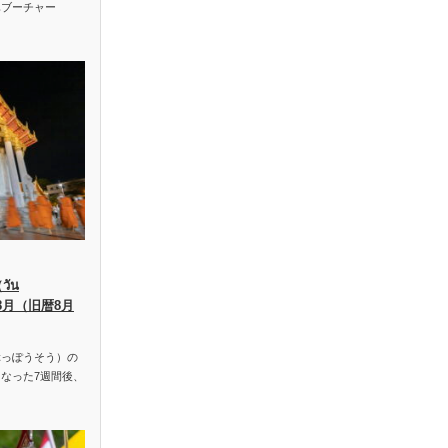
ハブーチャー
ัน
、8月（旧暦8月
っぽうそう）の
なった7週間後、