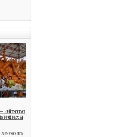
เข้าพรรษา
暦8月満月の日
าพรรษา 雨安