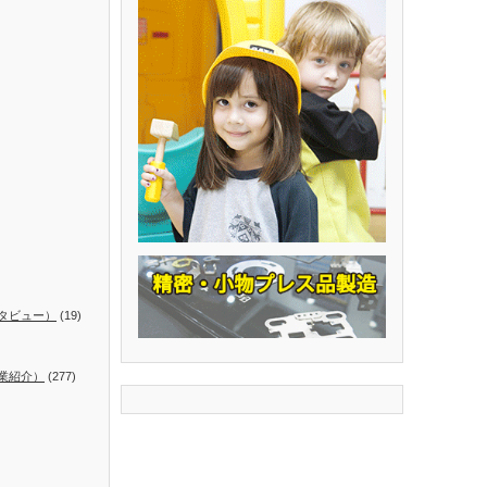
タビュー）
(19)
業紹介）
(277)