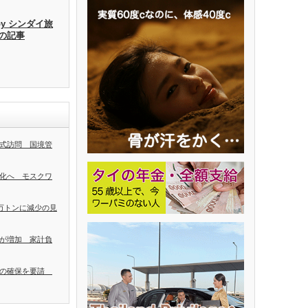
by シンダイ旅
去の記事
式訪問 国境管
化へ モスクワ
0万トンに減少の見
が増加 家計負
者の確保を要請