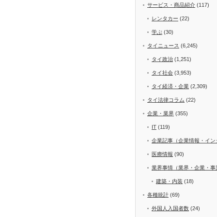
サービス・商品紹介
(117)
レンタカー
(22)
学ぶ
(30)
タイニュース
(6,245)
タイ政治
(1,251)
タイ社会
(3,953)
タイ経済・企業
(2,309)
タイ法律コラム
(22)
企業・業界
(355)
IT
(119)
企業記事（企業情報・イン
医療情報
(90)
業界事情（業界・企業・事
建築・内装
(18)
各種統計
(69)
外国人入国者数
(24)