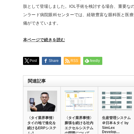
肢として登場しました。IOL手術を検討する場合、重要な
ンラード病院眼科センターでは、経験豊富な眼科医と医療
備ができています。
本ページで続きを読む
Post
Share
RSS
feedly
関連記事
〈タイ業界事情〉
〈タイ業界事情〉
生産管理システム
タイの地で進化を
膨張を続ける社内
＠日本＆タイ by
SimLex
続けるERPシステ
エクセルシステム
Develop…
ム-1
の問題について