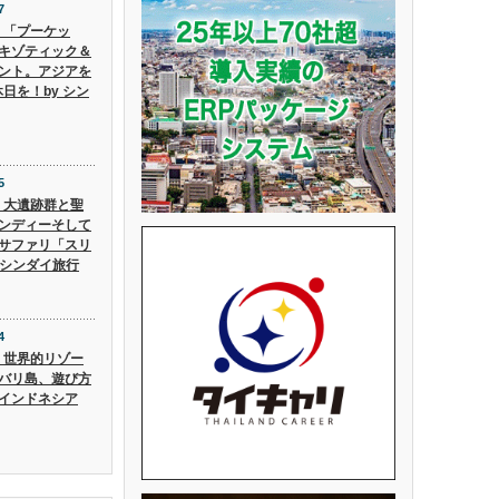
7
6】「プーケッ
キゾティック＆
ント。アジアを
日を！by シン
5
5】大遺跡群と聖
ンディーそして
サファリ「スリ
 シンダイ旅行
4
4】世界的リゾー
バリ島、遊び方
インドネシア