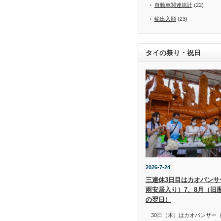
自動車関連統計
(22)
輸出入額
(23)
タイの祭り・祝日
2026-7-24
三連休3日目はカオパンサー（
雨安居入り）7、8月（旧
の翌日）
30日（木）はカオパンサー（เข้