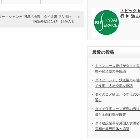
トピック 
行 ▶ 過
マー・シャン州でM6.4地震 タイ北部でも揺れ、
病院外壁にひび けが人も
最近の投稿
ミャンマー大統領がタイを公
理や経済協力を協議
タイとロシア、鉄道協力を強
で技術・人材交流を協議
タイのコメ輸出、今年は70
通し
タイで住宅ローン審査の否決
債と金融行動が影響
タイ建設業界が外国人労働
労相が業界団体と協議