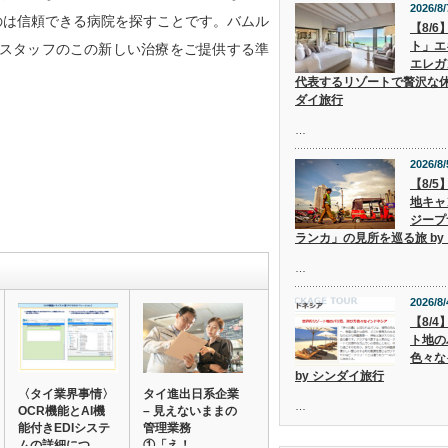
2026/8/
のは信頼できる病院を探すことです。バムル
【8/
ト」エ
スタッフのこの新しい治療をご提供する準
エレガ
代表するリゾートで贅沢な休
ダイ旅行
…
2026/8/
【8/
地キャ
ジープ
ランカ」の見所を巡る旅 by
…
2026/8/
【8/
ト地の
色々な
by シンダイ旅行
〈タイ業界事情〉
タイ進出日系企業
…
OCR機能とAI機
– 見えないままの
能付きEDIシステ
管理業務
ムの詳細につ…
①「え！…