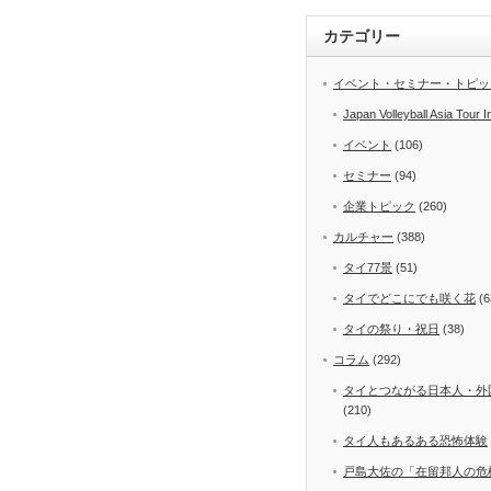
カテゴリー
イベント・セミナー・トピッ
Japan Volleyball Asia Tour I
イベント
(106)
セミナー
(94)
企業トピック
(260)
カルチャー
(388)
タイ77景
(51)
タイでどこにでも咲く花
(6
タイの祭り・祝日
(38)
コラム
(292)
タイとつながる日本人・外
(210)
タイ人もあるある恐怖体験
戸島大佐の「在留邦人の危