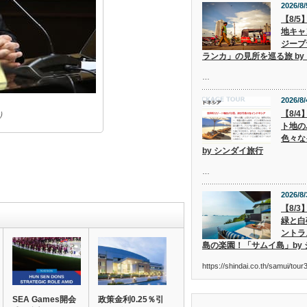
2026/8/
【8/
地キャ
ジープ
ランカ」の見所を巡る旅 by
…
2026/8/
【8/
）
ト地の
色々な
by シンダイ旅行
…
2026/8/
【8/
緑と白
ントラ
島の楽園！「サムイ島」by
https://shindai.co.th/samui/to
SEA Games開会
政策金利0.25％引