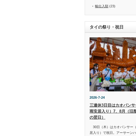
輸出入額
(23)
タイの祭り・祝日
2026-7-24
三連休3日目はカオパンサー（
雨安居入り）7、8月（旧
の翌日）
30日（木）はカオパンサー（เข้
居入り）で祝日。アーサーン