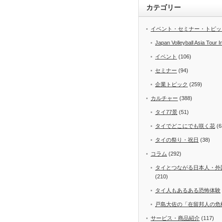
カテゴリー
イベント・セミナー・トピッ
Japan Volleyball Asia Tour I
イベント
(106)
セミナー
(94)
企業トピック
(259)
カルチャー
(388)
タイ77景
(51)
タイでどこにでも咲く花
(6
タイの祭り・祝日
(38)
コラム
(292)
タイとつながる日本人・外
(210)
タイ人もあるある恐怖体験
戸島大佐の「在留邦人の危
サービス・商品紹介
(117)