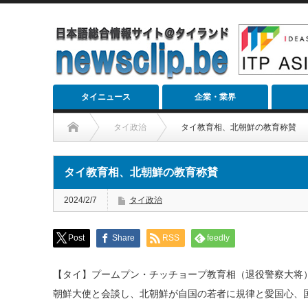
タイニュース
企業・業界
タイ政治
タイ教育相、北朝鮮の教育称賛
タイ教育相、北朝鮮の教育称賛
2024/2/7
タイ政治
Post
Share
RSS
feedly
【タイ】プームプン・チッチョープ教育相（退役警察大将）
朝鮮大使と会談し、北朝鮮が自国の若者に規律と愛国心、