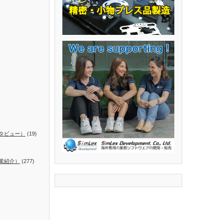
タビュー）
(19)
業紹介）
(277)