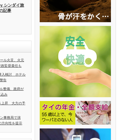
by シンダイ旅
去の記事
ホール火災、火元
行政監督責任も
導入検討 ホテル
警告
ル整備、政府が
見込み
5％上昇 大方の予
アン事務局で演
の方向性を提示