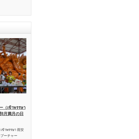
เข้าพรรษา
暦8月満月の日
าพรรษา 雨安
ハブーチャー