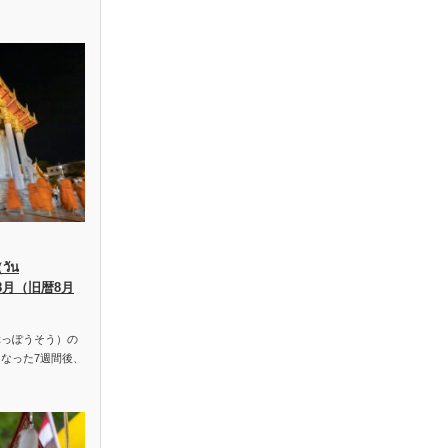
ัน
、8月（旧暦8月
っぽうそう）の
なった7週間後、