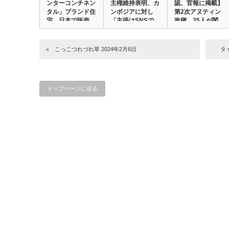
ンターコンチネン
主権維持表明、カ
認、官報に掲載】
タル」ブランド住
ンボジアに対し
第2次アヌティン
宅、日本で販売
「主張はSNSで
政権、35人が閣
へ…
は…
僚…
こっこつれづれ草 2024年2月6日
タ
トップページに戻る