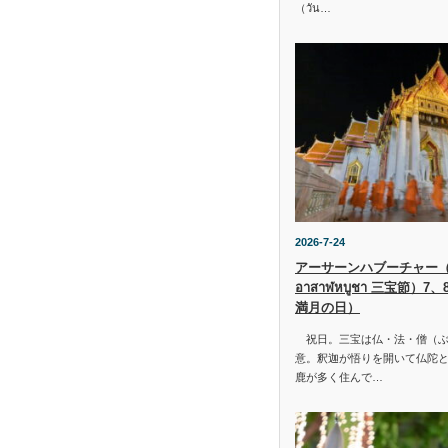
（วัน…
2026-7-24
アーサーンハブーチャー（ว
อาสาฬหบูชา 三宝節）7
満月の日）
祝日。三宝は仏・法・僧（ぶ
意。釈迦が悟りを開いて仏陀と
鹿が多く住んで…