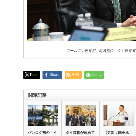
プームプン教育相（写真提供、タイ教育省
Post
Share
RSS
feedly
関連記事
バンコク初の「イ
タイ首相が改めて
【更新：国王承