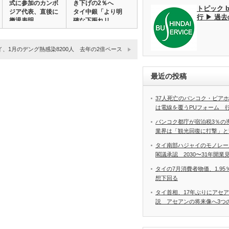
式に参加のカンボ
き下げの2％へ
トピック 
ジア代表、直後に
タイ中銀「より明
行 ▶ 過
撤退表明
確な下振れリ…
イ、1月のデング熱感染8200人 去年の2倍ペース
最近の投稿
37人死亡のバンコク・ビア
は電線を覆うPUフォーム 
バンコク都庁が宿泊税3％の
業界は「観光回復に打撃」と
タイ南部ハジャイのモノレー
閣議承認 2030〜31年開業
タイの7月消費者物価、1.9
想下回る
タイ首相、17年ぶりにアセ
説 アセアンの将来像へ3つ