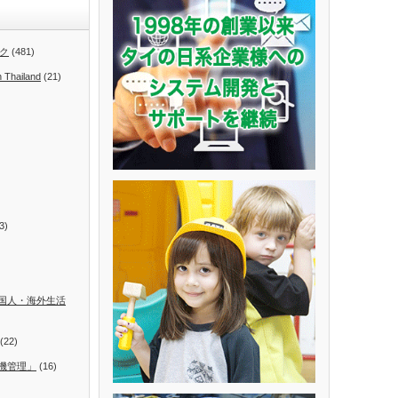
ク
(481)
n Thailand
(21)
3)
国人・海外生活
(22)
機管理」
(16)