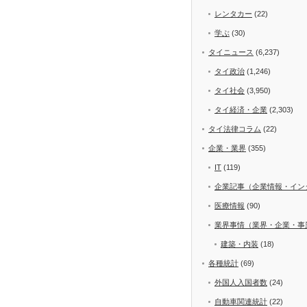
レンタカー
(22)
学ぶ
(30)
タイニュース
(6,237)
タイ政治
(1,246)
タイ社会
(3,950)
タイ経済・企業
(2,303)
タイ法律コラム
(22)
企業・業界
(355)
IT
(119)
企業記事（企業情報・イン
医療情報
(90)
業界事情（業界・企業・事
建築・内装
(18)
各種統計
(69)
外国人入国者数
(24)
自動車関連統計
(22)