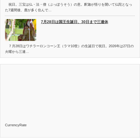
祝日。三宝は仏・法・僧（ぶっぽうそう）の意。釈迦が悟りを開いて仏陀となっ
た7週間後、鹿が多く住んで…
7月28日は国王生誕日、30日まで三連休
７月28日はワチラーロンコーン王（ラマ10世）の生誕日で祝日。2026年は27日の
火曜から三連…
CurrencyRate