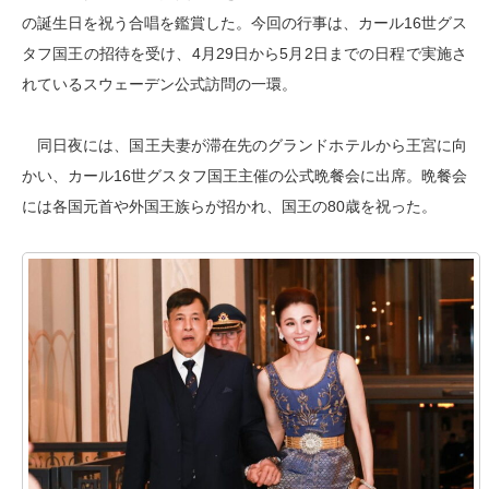
の誕生日を祝う合唱を鑑賞した。今回の行事は、カール16世グス
タフ国王の招待を受け、4月29日から5月2日までの日程で実施さ
れているスウェーデン公式訪問の一環。
同日夜には、国王夫妻が滞在先のグランドホテルから王宮に向
かい、カール16世グスタフ国王主催の公式晩餐会に出席。晩餐会
には各国元首や外国王族らが招かれ、国王の80歳を祝った。