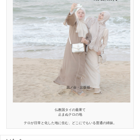
仏教国タイの最果て
止まぬテロの地
テロが日常と化した地に住む、どこにでもいる普通の姉妹。