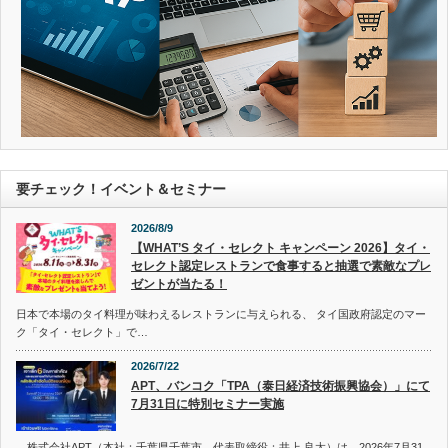
要チェック！イベント＆セミナー
2026/8/9
【WHAT’S タイ・セレクト キャンペーン 2026】タイ・
セレクト認定レストランで食事すると抽選で素敵なプレ
ゼントが当たる！
日本で本場のタイ料理が味わえるレストランに与えられる、 タイ国政府認定のマー
ク「タイ・セレクト」で…
2026/7/22
APT、バンコク「TPA（泰日経済技術振興協会）」にて
7月31日に特別セミナー実施
株式会社APT（本社：千葉県千葉市、代表取締役：井上 良太）は、2026年7月31