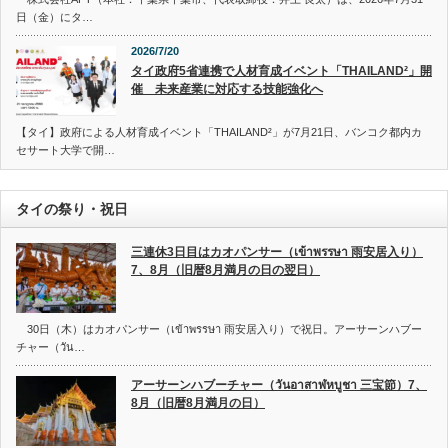
日（金）にタ…
2026/7/20
タイ政府5省連携で人材育成イベント「THAILAND²」開
催 未来産業に対応する技能強化へ
【タイ】政府による人材育成イベント「THAILAND²」が7月21日、バンコク都内カ
セサート大学で開…
タイの祭り・祝日
三連休3日目はカオパンサー（เข้าพรรษา 雨安居入り）
7、8月（旧暦8月満月の日の翌日）
30日（木）はカオパンサー（เข้าพรรษา 雨安居入り）で祝日。アーサーンハブー
チャー（วัน…
アーサーンハブーチャー（วันอาสาฬหบูชา 三宝節）7、
8月（旧暦8月満月の日）