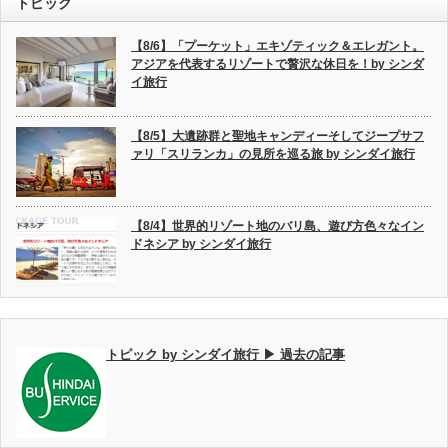
トピック
【8/6】「プーケット」エキゾティック＆エレガント。
アジアを代表するリゾートで贅沢な休日を！by シンダ
イ旅行
【8/5】大遺跡群と聖地キャンディーそしてジープサフ
ァリ「スリランカ」の見所を巡る旅 by シンダイ旅行
【8/4】世界的リゾート地のバリ島、遊び方色々なイン
ドネシア by シンダイ旅行
トピック by シンダイ旅行 ▶ 過去の記事