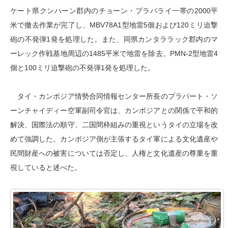
ケート県クンハーン郡内のチョーン・プラパライ一帯の2000平
米で撤去作業が完了し、MBV78A1型地雷5個および120ミリ迫撃
砲の不発弾1発を処理した。また、同県カンタララック郡内のマ
ーレック作戦基地周辺の1485平米で地雷を除去。PMN-2型地雷4
個と100ミリ迫撃砲の不発弾1発を処理した。
タイ・カンボジア情勢合同情報センター所長のプラパート・ソ
ーンチャイディー空軍副司令官は、カンボジアとの関係で平和的
解決、国際法の順守、二国間枠組みの重視というタイの立場を改
めて強調した。カンボジア側が主張するタイ軍による文化遺産や
民間財産への被害については否定し、人権と文化遺産の尊重を重
視していると述べた。