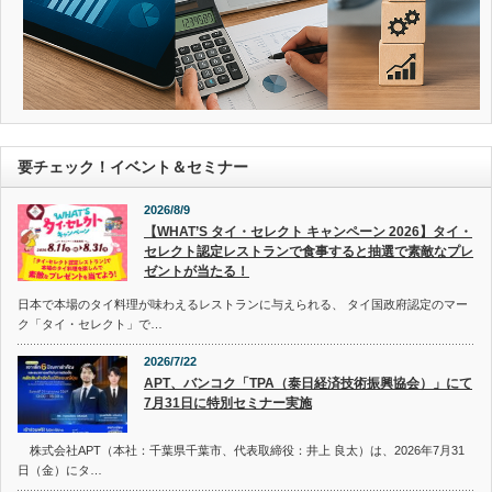
要チェック！イベント＆セミナー
2026/8/9
【WHAT’S タイ・セレクト キャンペーン 2026】タイ・
セレクト認定レストランで食事すると抽選で素敵なプレ
ゼントが当たる！
日本で本場のタイ料理が味わえるレストランに与えられる、 タイ国政府認定のマー
ク「タイ・セレクト」で…
2026/7/22
APT、バンコク「TPA（泰日経済技術振興協会）」にて
7月31日に特別セミナー実施
株式会社APT（本社：千葉県千葉市、代表取締役：井上 良太）は、2026年7月31
日（金）にタ…