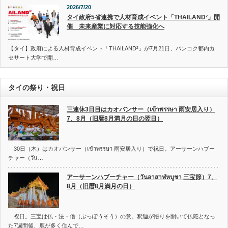
2026/7/20
タイ政府5省連携で人材育成イベント「THAILAND²」開
催 未来産業に対応する技能強化へ
【タイ】政府による人材育成イベント「THAILAND²」が7月21日、バンコク都内カ
セサート大学で開…
タイの祭り・祝日
三連休3日目はカオパンサー（เข้าพรรษา 雨安居入り）
7、8月（旧暦8月満月の日の翌日）
30日（木）はカオパンサー（เข้าพรรษา 雨安居入り）で祝日。アーサーンハブー
チャー（วัน…
アーサーンハブーチャー（วันอาสาฬหบูชา 三宝節）7、
8月（旧暦8月満月の日）
祝日。三宝は仏・法・僧（ぶっぽうそう）の意。釈迦が悟りを開いて仏陀となっ
た7週間後、鹿が多く住んで…