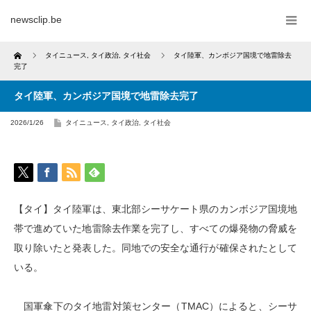
newsclip.be
Home
タイニュース
,
タイ政治
,
タイ社会
タイ陸軍、カンボジア国境で地雷除去
完了
タイ陸軍、カンボジア国境で地雷除去完了
2026/1/26
タイニュース
,
タイ政治
,
タイ社会
【タイ】タイ陸軍は、東北部シーサケート県のカンボジア国境地
帯で進めていた地雷除去作業を完了し、すべての爆発物の脅威を
取り除いたと発表した。同地での安全な通行が確保されたとして
いる。
国軍傘下のタイ地雷対策センター（TMAC）によると、シーサ