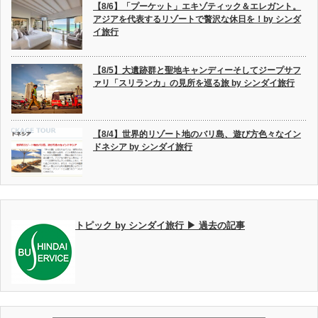
【8/6】「プーケット」エキゾティック＆エレガント。
アジアを代表するリゾートで贅沢な休日を！by シンダ
イ旅行
【8/5】大遺跡群と聖地キャンディーそしてジープサフ
ァリ「スリランカ」の見所を巡る旅 by シンダイ旅行
【8/4】世界的リゾート地のバリ島、遊び方色々なイン
ドネシア by シンダイ旅行
トピック by シンダイ旅行 ▶ 過去の記事