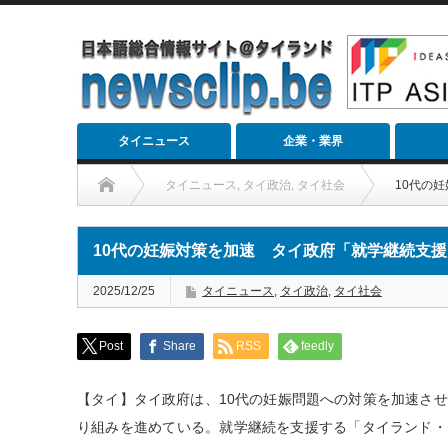
タイニュース
企業・業界
タイニュース
,
タイ政治
,
タイ社会
10代の
10代の妊娠対策を加速 タイ政府「就学継続支
2025/12/25
タイニュース
,
タイ政治
,
タイ社会
Post
Share
RSS
feedly
【タイ】タイ政府は、10代の妊娠問題への対策を加速さ
り組みを進めている。就学継続を支援する「タイランド・