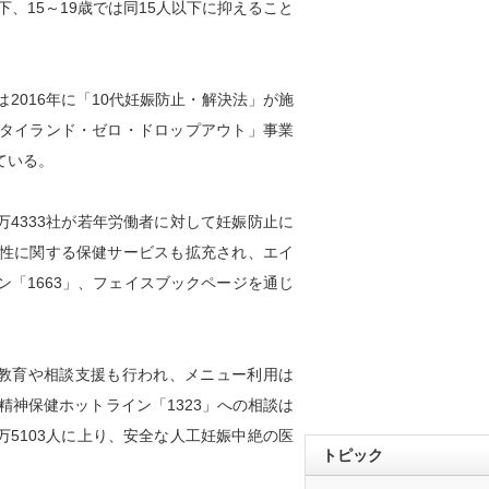
人以下、15～19歳では同15人以下に抑えること
016年に「10代妊娠防止・解決法」が施
タイランド・ゼロ・ドロップアウト」事業
ている。
万4333社が若年労働者に対して妊娠防止に
性に関する保健サービスも拡充され、エイ
「1663」、フェイスブックページを通じ
た健康教育や相談支援も行われ、メニュー利用は
。精神保健ホットライン「1323」への相談は
万5103人に上り、安全な人工妊娠中絶の医
トピック