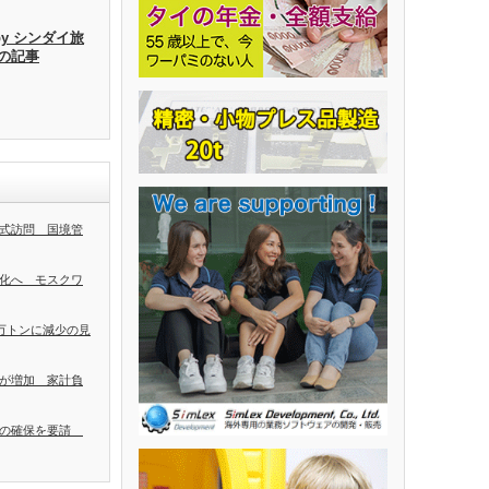
by シンダイ旅
去の記事
式訪問 国境管
化へ モスクワ
0万トンに減少の見
が増加 家計負
者の確保を要請