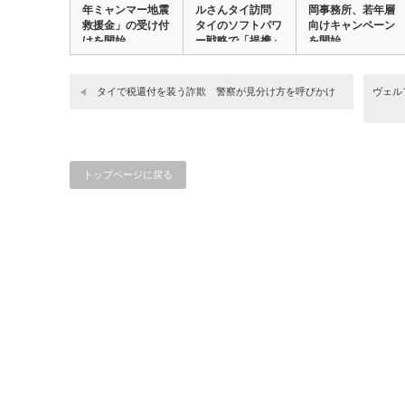
年ミャンマー地震
ルさんタイ訪問
岡事務所、若年層
救援金」の受け付
タイのソフトパワ
向けキャンペーン
けを開始
ー戦略で「提携」
を開始
…
タイで税還付を装う詐欺 警察が見分け方を呼びかけ
ヴェル
トップページに戻る