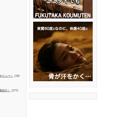
タビュー）
(19)
業紹介）
(277)