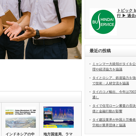
トピック 
行 ▶ 過
最近の投稿
ミャンマー大統領がタイを公
理や経済協力を協議
タイとロシア、鉄道協力を強
で技術・人材交流を協議
タイのコメ輸出、今年は70
通し
タイで住宅ローン審査の否決
債と金融行動が影響
タイ建設業界が外国人労働
労相が業界団体と協議
インドネシアの中
地方国道局、ラマ