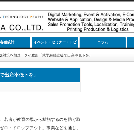
各種統計
イベント・セミナー・トピ
コラム
ック
妊娠対策を加速 タイ政府「就学継続支援で出産率低下を」
援で出産率低下を」
せ、若者が教育の場から離脱するのを防ぐ取
ゼロ・ドロップアウト」事業などを通じ、