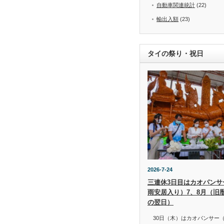
自動車関連統計
(22)
輸出入額
(23)
タイの祭り・祝日
2026-7-24
三連休3日目はカオパンサー（
雨安居入り）7、8月（旧
の翌日）
30日（木）はカオパンサー（เข้