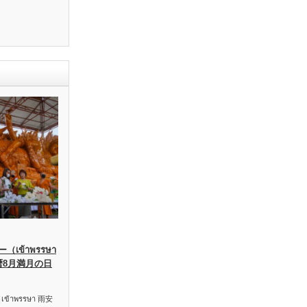
เข้าพรรษา
暦8月満月の日
าพรรษา 雨安