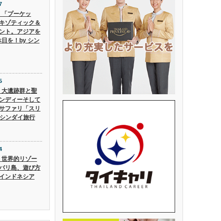
7
6】「プーケッ
キゾティック＆
ント。アジアを
日を！by シン
5
5】大遺跡群と聖
ンディーそして
サファリ「スリ
 シンダイ旅行
4
4】世界的リゾー
バリ島、遊び方
インドネシア