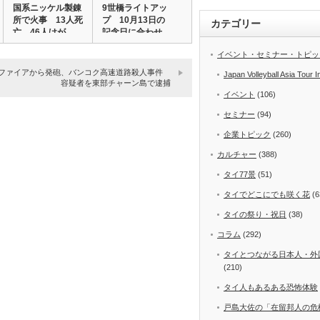
国系ニッケル製錬
9世橋ライトアッ
所で火事 13人死
プ 10月13日の
カテゴリー
亡、46人けが…
記念日に合わせ…
イベント・セミナー・トピッ
ファイアから発砲、バンコク高速道路殺人事件
Japan Volleyball Asia Tour I
容疑者を東部チャーン島で逮捕
イベント
(106)
セミナー
(94)
企業トピック
(260)
カルチャー
(388)
タイ77景
(51)
タイでどこにでも咲く花
(6
タイの祭り・祝日
(38)
コラム
(292)
タイとつながる日本人・外
(210)
タイ人もあるある恐怖体験
戸島大佐の「在留邦人の危