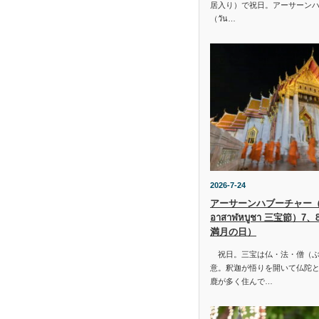
居入り）で祝日。アーサーン
（วัน…
2026-7-24
アーサーンハブーチャー（ว
อาสาฬหบูชา 三宝節）7
満月の日）
祝日。三宝は仏・法・僧（ぶ
意。釈迦が悟りを開いて仏陀と
鹿が多く住んで…