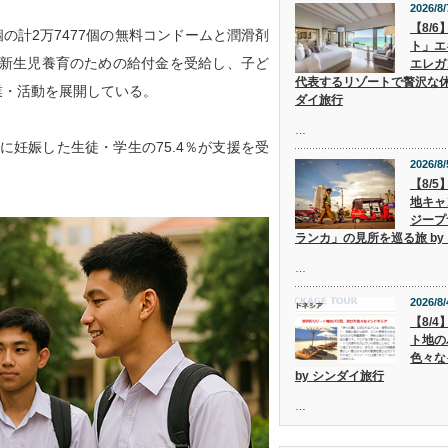
2026/8/
【8/
個の計2万7477個の無料コンドームと潤滑剤
ト」エ
人が新生児養育のための給付金を受給し、子ど
エレガ
代表するリゾートで贅沢な休
業・活動を展開している。
ダイ旅行
…
妊娠した生徒・学生の75.4％が支援を受
2026/8/
【8/
地キャ
ジープ
ランカ」の見所を巡る旅 by
…
2026/8/
【8/
ト地の
色々な
by シンダイ旅行
…