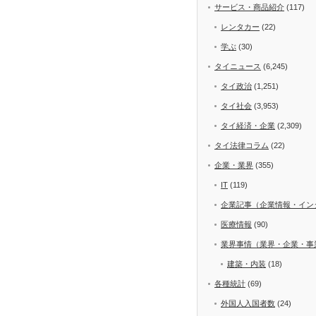
サービス・商品紹介
(117)
レンタカー
(22)
学ぶ
(30)
タイニュース
(6,245)
タイ政治
(1,251)
タイ社会
(3,953)
タイ経済・企業
(2,309)
タイ法律コラム
(22)
企業・業界
(355)
IT
(119)
企業記事（企業情報・イン
医療情報
(90)
業界事情（業界・企業・事
建築・内装
(18)
各種統計
(69)
外国人入国者数
(24)