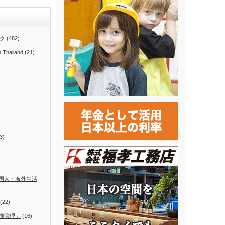
ク
(482)
n Thailand
(21)
3)
国人・海外生活
(22)
機管理」
(16)