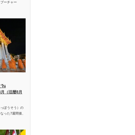
ハブーチャー
ัน
、8月（旧暦8月
っぽうそう）の
なった7週間後、