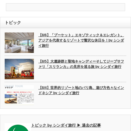
トピック
【8/6】「プーケット」エキゾティック＆エレガント。
アジアを代表するリゾートで贅沢な休日を！by シンダ
イ旅行
【8/5】大遺跡群と聖地キャンディーそしてジープサフ
ァリ「スリランカ」の見所を巡る旅 by シンダイ旅行
【8/4】世界的リゾート地のバリ島、遊び方色々なイン
ドネシア by シンダイ旅行
トピック by シンダイ旅行 ▶ 過去の記事