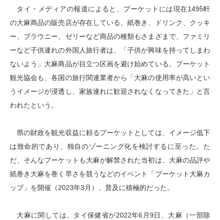
タイ・メディアの報道によると、プーケットには現在1495軒
の大麻商品の販売店が存在している。紙巻き、ドリンク、クッキ
ー、ブラウニー、ゼリーなど商品の種類もさまざまで、ファミリ
ーなど子供連れの外国人旅行者は、「子供が興味を持ってしまわ
ないよう」大麻商品が目立つ区画を避け始めている。プーケット
観光協会も、各国の旅行関連業者から「大麻の使用率が高いとい
うイメージが浸透し、家族連れに歓迎されなくなってきた」と言
われたという。
県の財政を観光収益に頼るプーケットとしては、イメージ低下
は致命的であり、独自のゾーニング化を検討するに至った。た
だ、そんなプーケットも大麻が解禁された当初は、大麻の品評や
紙巻き大麻を巻く早さを競うなどのイベント「プーケット大麻カ
ップ」を開催（2023年3月）、普及に積極的だった。
大麻に関しては、タイ保健省が2022年6月9日、大麻（一部除