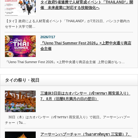
タイ政府5省連携で人材育成イベント「THAILAND²」開
催 未来産業に対応する技能強化へ
【タイ】政府による人材育成イベント「THAILAND²」が7月21日、バンコク都内カ
セサート大学で開…
2026/7/17
『Ueno Thai Summer Fest 2026』×上野中央通り商店
会主催
『Ueno Thai Summer Fest 2026』×上野中央通り商店会主催 上野公園がもっ…
タイの祭り・祝日
三連休3日目はカオパンサー（เข้าพรรษา 雨安居入り）
7、8月（旧暦8月満月の日の翌日）
30日（木）はカオパンサー（เข้าพรรษา 雨安居入り）で祝日。アーサーンハブー
チャー（วัน…
アーサーンハブーチャー（วันอาสาฬหบูชา 三宝節）7、