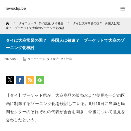
newsclip.be
Home
タイニュース
,
タイ政治
,
タイ社会
タイは大麻常習の国？ 外国人は敬
遠？ プーケットで大麻のゾーニング化検討
タイは大麻常習の国？ 外国人は敬遠？ プーケットで大麻のゾ
ーニング化検討
2025/6/20
タイニュース
,
タイ政治
,
タイ社会
【タイ】プーケット県が、大麻商品の販売および使用を一定の区
画に制限するゾーニング化を検討している。6月19日に当局と民
間セクターのそれぞれの代表が会合を開き、今後について意見を
交わしたという。