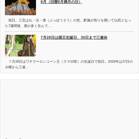
8月（旧暦8月満月の日）
祝日。三宝は仏・法・僧（ぶっぽうそう）の意。釈迦が悟りを開いて仏陀となっ
た7週間後、鹿が多く住んで…
7月28日は国王生誕日、30日まで三連休
７月28日はワチラーロンコーン王（ラマ10世）の生誕日で祝日。2026年は27日の
火曜から三連…