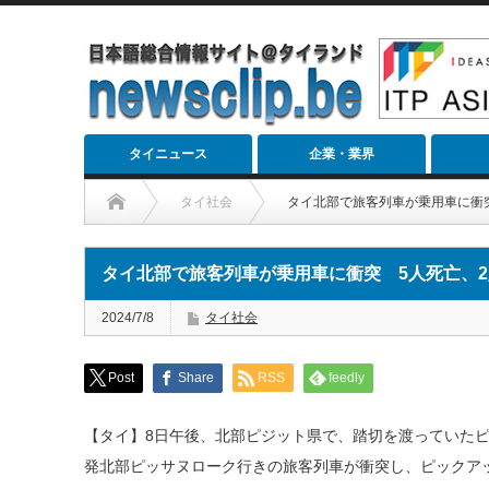
タイニュース
企業・業界
タイ社会
タイ北部で旅客列車が乗用車に衝
タイ北部で旅客列車が乗用車に衝突 5人死亡、
2024/7/8
タイ社会
Post
Share
RSS
feedly
【タイ】8日午後、北部ピジット県で、踏切を渡っていた
発北部ピッサヌローク行きの旅客列車が衝突し、ピックアッ