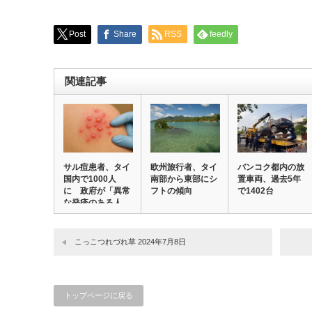
Post
Share
RSS
feedly
関連記事
サル痘患者、タイ
欧州旅行者、タイ
バンコク都内の放
国内で1000人
南部から東部にシ
置車両、過去5年
に 政府が「異常
フトの傾向
で1402台
な発疹のある人
と…
こっこつれづれ草 2024年7月8日
トップページに戻る