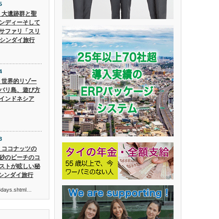
5
5】大遺跡群と聖
ンディーそして
サファリ「スリ
 シンダイ旅行
4
4】世界的リゾー
バリ島、遊び方
インドネシア
3
3】ココナッツの
砂のビーチのコ
ストが眩しい秘
 シンダイ旅行
ur3days.shtml…