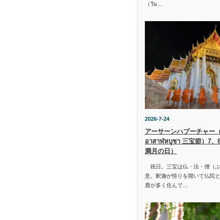
（วัน…
2026-7-24
アーサーンハブーチャー（ว
อาสาฬหบูชา 三宝節）7
満月の日）
祝日。三宝は仏・法・僧（ぶ
意。釈迦が悟りを開いて仏陀と
鹿が多く住んで…