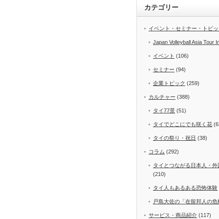
カテゴリー
イベント・セミナー・トピッ
Japan Volleyball Asia Tour I
イベント
(106)
セミナー
(94)
企業トピック
(259)
カルチャー
(388)
タイ77景
(51)
タイでどこにでも咲く花
(6
タイの祭り・祝日
(38)
コラム
(292)
タイとつながる日本人・外
(210)
タイ人もあるある恐怖体験
戸島大佐の「在留邦人の危
サービス・商品紹介
(117)