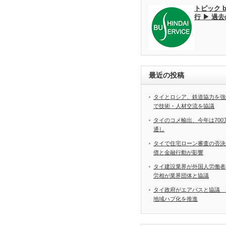
トピック 
行 ▶ 過
最近の投稿
タイとロシア、鉄道協力を強
で技術・人材交流を協議
タイのコメ輸出、今年は70
通し
タイで住宅ローン審査の否決
債と金融行動が影響
タイ建設業界が外国人労働
労相が業界団体と協議
タイ政府がエアバスと協議 
地域ハブ化を推進