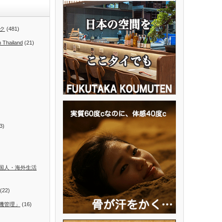
ク
(481)
n Thailand
(21)
3)
国人・海外生活
(22)
機管理」
(16)