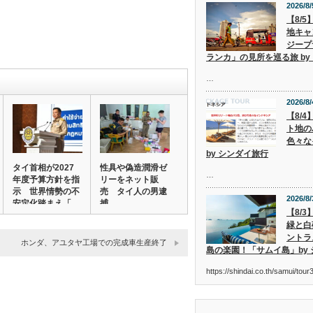
2026/8/
【8/
地キャ
ジープ
ランカ」の見所を巡る旅 by
…
2026/8/
【8/
ト地の
色々な
by シンダイ旅行
タイ首相が2027
性具や偽造潤滑ゼ
…
年度予算方針を指
リーをネット販
示 世界情勢の不
売 タイ人の男逮
2026/8/
安定化踏まえ「…
捕
【8/
緑と白
ントラ
ホンダ、アユタヤ工場での完成車生産終了
島の楽園！「サムイ島」by
https://shindai.co.th/samui/to