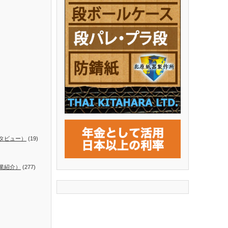
タビュー）
(19)
業紹介）
(277)