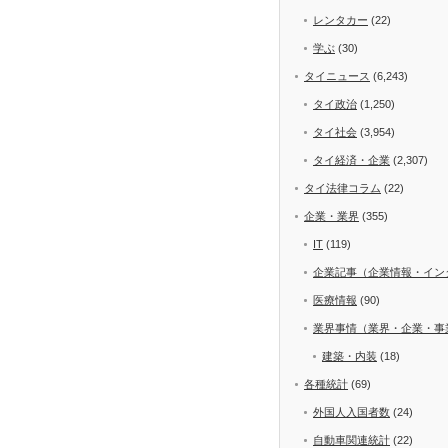
レンタカー
(22)
学ぶ
(30)
タイニュース
(6,243)
タイ政治
(1,250)
タイ社会
(3,954)
タイ経済・企業
(2,307)
タイ法律コラム
(22)
企業・業界
(355)
IT
(119)
企業記事（企業情報・イン
医療情報
(90)
業界事情（業界・企業・事
建築・内装
(18)
各種統計
(69)
外国人入国者数
(24)
自動車関連統計
(22)