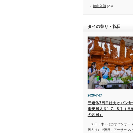
輸出入額
(23)
タイの祭り・祝日
2026-7-24
三連休3日目はカオパンサー（
雨安居入り）7、8月（旧
の翌日）
30日（木）はカオパンサー（เข้
居入り）で祝日。アーサーン