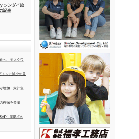
by シンダイ旅
去の記事
化へ モスクワ
0万トンに減少の見
が増加 家計負
者の確保を要請
SAF生産拠点の