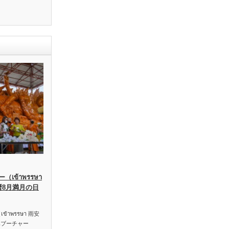
เข้าพรรษา
暦8月満月の日
าพรรษา 雨安
ハブーチャー