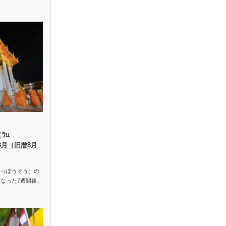
ัน
、8月（旧暦8月
っぽうそう）の
なった7週間後、