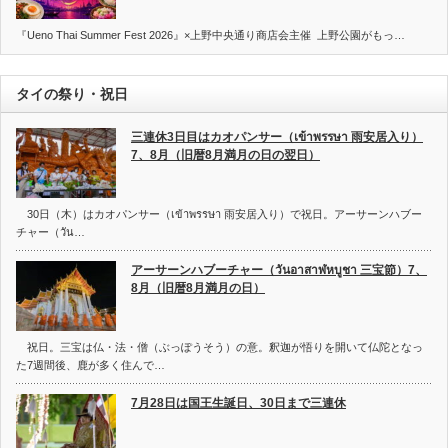
『Ueno Thai Summer Fest 2026』×上野中央通り商店会主催 上野公園がもっ…
タイの祭り・祝日
三連休3日目はカオパンサー（เข้าพรรษา 雨安居入り）
7、8月（旧暦8月満月の日の翌日）
30日（木）はカオパンサー（เข้าพรรษา 雨安居入り）で祝日。アーサーンハブー
チャー（วัน…
アーサーンハブーチャー（วันอาสาฬหบูชา 三宝節）7、
8月（旧暦8月満月の日）
祝日。三宝は仏・法・僧（ぶっぽうそう）の意。釈迦が悟りを開いて仏陀となっ
た7週間後、鹿が多く住んで…
7月28日は国王生誕日、30日まで三連休