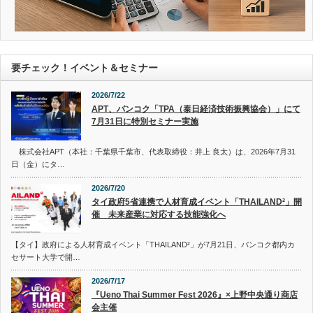
要チェック！イベント＆セミナー
2026/7/22
APT、バンコク「TPA（泰日経済技術振興協会）」にて
7月31日に特別セミナー実施
株式会社APT（本社：千葉県千葉市、代表取締役：井上 良太）は、2026年7月31
日（金）にタ…
2026/7/20
タイ政府5省連携で人材育成イベント「THAILAND²」開
催 未来産業に対応する技能強化へ
【タイ】政府による人材育成イベント「THAILAND²」が7月21日、バンコク都内カ
セサート大学で開…
2026/7/17
『Ueno Thai Summer Fest 2026』×上野中央通り商店
会主催