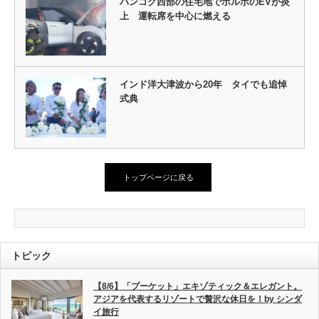
バンコク西部の住宅地でボルボのEVが炎
上 運転席を中心に燃える
インド洋大津波から20年 タイでも追悼
式典
トップページに戻る
トピック
【8/6】「プーケット」エキゾティック＆エレガント。
アジアを代表するリゾートで贅沢な休日を！by シンダ
イ旅行