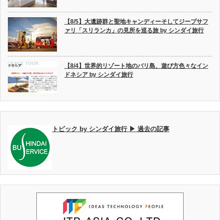
【8/5】大遺跡群と聖地キャンディーそしてジープサフ
ァリ「スリランカ」の見所を巡る旅 by シンダイ旅行
【8/4】世界的リゾート地のバリ島、遊び方色々なイン
ドネシア by シンダイ旅行
トピック by シンダイ旅行 ▶ 過去の記事