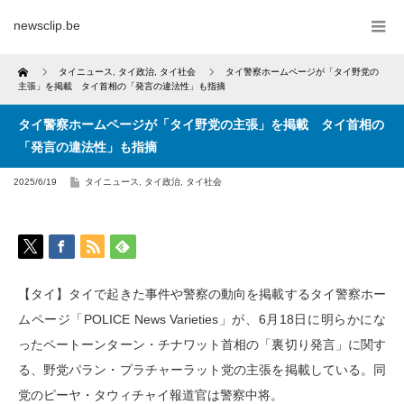
newsclip.be
Home
タイニュース
,
タイ政治
,
タイ社会
タイ警察ホームページが「タイ野党の
主張」を掲載 タイ首相の「発言の違法性」も指摘
タイ警察ホームページが「タイ野党の主張」を掲載 タイ首相の
「発言の違法性」も指摘
2025/6/19
タイニュース
,
タイ政治
,
タイ社会
【タイ】タイで起きた事件や警察の動向を掲載するタイ警察ホー
ムページ「POLICE News Varieties」が、6月18日に明らかにな
ったペートーンターン・チナワット首相の「裏切り発言」に関す
る、野党パラン・プラチャーラット党の主張を掲載している。同
党のピーヤ・タウィチャイ報道官は警察中将。