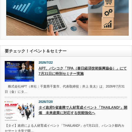
要チェック！イベント＆セミナー
2026/7/22
APT、バンコク「TPA（泰日経済技術振興協会）」にて
7月31日に特別セミナー実施
株式会社APT（本社：千葉県千葉市、代表取締役：井上 良太）は、2026年7月31
日（金）にタ…
2026/7/20
タイ政府5省連携で人材育成イベント「THAILAND²」開
催 未来産業に対応する技能強化へ
【タイ】政府による人材育成イベント「THAILAND²」が7月21日、バンコク都内カ
セサート大学で開…