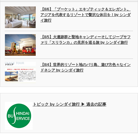
【8/6】「プーケット」エキゾティック＆エレガント。
アジアを代表するリゾートで贅沢な休日を！by シンダ
イ旅行
【8/5】大遺跡群と聖地キャンディーそしてジープサフ
ァリ「スリランカ」の見所を巡る旅 by シンダイ旅行
【8/4】世界的リゾート地のバリ島、遊び方色々なイン
ドネシア by シンダイ旅行
トピック by シンダイ旅行 ▶ 過去の記事