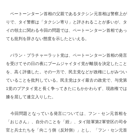
ペートーンターン首相の父親であるタクシン元首相は警察上が
りで、タイ警察は「タクシン寄り」と評されることが多いが、タ
イの領土に関わる今回の問題では、ペートーンターン首相であっ
ても批判を辞さない態度を示したといえる。
パラン・プラチャーラット党は、ペートーンターン首相の発言
を受けてその日の夜にプームジャイタイ党が離脱を決定したこと
を、高く評価した。その一方で、民主党などが政権にしがみつい
ていることを批判している。民主党はタイ最古の政党で、与党第
1党のプアタイ党と長く争ってきたにもかかわらず、現政権では
膝を屈して連立入りした。
今回問題となっている発言については、フン・セン元首相を
「おじさん」、自分のことを「姪」、タイ陸軍第2軍管区の司令
官と兵士たちを「向こう側（反対側）」とし、「フン・セン元首