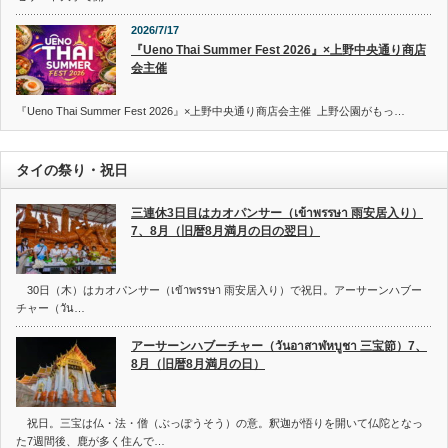
2026/7/17
『Ueno Thai Summer Fest 2026』×上野中央通り商店
会主催
『Ueno Thai Summer Fest 2026』×上野中央通り商店会主催 上野公園がもっ…
タイの祭り・祝日
三連休3日目はカオパンサー（เข้าพรรษา 雨安居入り）
7、8月（旧暦8月満月の日の翌日）
30日（木）はカオパンサー（เข้าพรรษา 雨安居入り）で祝日。アーサーンハブー
チャー（วัน…
アーサーンハブーチャー（วันอาสาฬหบูชา 三宝節）7、
8月（旧暦8月満月の日）
祝日。三宝は仏・法・僧（ぶっぽうそう）の意。釈迦が悟りを開いて仏陀となっ
た7週間後、鹿が多く住んで…