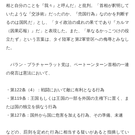
相と自分のことを『我々』と呼んだ」と批判。「首相が釈明して
いたような『交渉術』だったのか、『売国行為』なのかを判断す
るのは国民だ」とし、「タイ政治の成れの果てであり『カルマ
（因果応報）』だ」と表現した。また、「単なるかっこつけの役
立たず」という言葉は、タイ陸軍と第2軍管区への侮辱とみなし
た。
パラン・プラチャーラット党は、ペートーンターン首相の一連
の発言は憲法において、
・第122条（4）：戦闘において敵に有利となる行為
・第119条：王国もしくは王国の一部を外国の主権下に置く、ま
たは国の独立を損なう行為
・第127条：国外から国に危害を加える行為、その準備、未遂
などの、罰則を定めた行為に相当する疑いがあると指摘してい