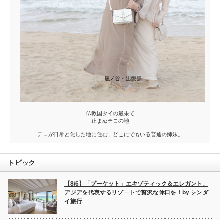
仏教国タイの最果て
止まぬテロの地
テロが日常と化した地に住む、どこにでもいる普通の姉妹。
トピック
【8/6】「プーケット」エキゾティック＆エレガント。
アジアを代表するリゾートで贅沢な休日を！by シンダ
イ旅行