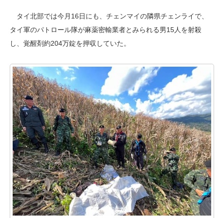
タイ北部では今月16日にも、チェンマイの隣県チェンライで、
タイ軍のパトロール隊が麻薬密輸業者とみられる男15人を射殺
し、覚醒剤約204万錠を押収していた。