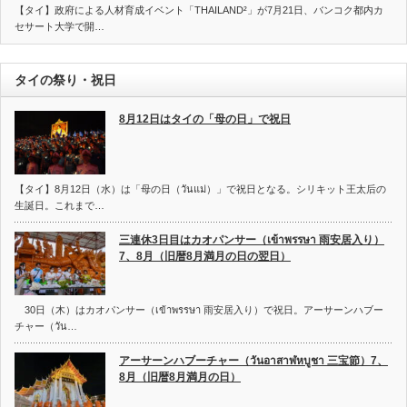
【タイ】政府による人材育成イベント「THAILAND²」が7月21日、バンコク都内カ
セサート大学で開…
タイの祭り・祝日
8月12日はタイの「母の日」で祝日
【タイ】8月12日（水）は「母の日（วันแม่）」で祝日となる。シリキット王太后の
生誕日。これまで…
三連休3日目はカオパンサー（เข้าพรรษา 雨安居入り）
7、8月（旧暦8月満月の日の翌日）
30日（木）はカオパンサー（เข้าพรรษา 雨安居入り）で祝日。アーサーンハブー
チャー（วัน…
アーサーンハブーチャー（วันอาสาฬหบูชา 三宝節）7、
8月（旧暦8月満月の日）