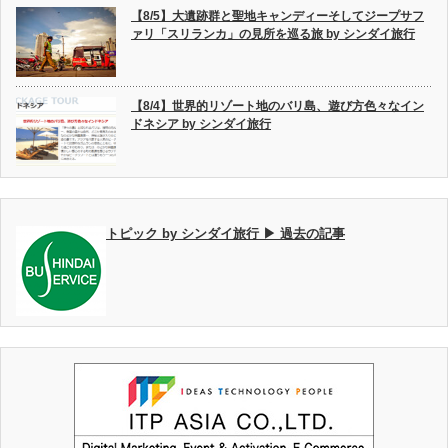
【8/5】大遺跡群と聖地キャンディーそしてジープサフ
ァリ「スリランカ」の見所を巡る旅 by シンダイ旅行
【8/4】世界的リゾート地のバリ島、遊び方色々なイン
ドネシア by シンダイ旅行
トピック by シンダイ旅行 ▶ 過去の記事