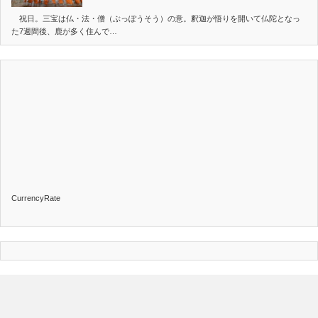
祝日。三宝は仏・法・僧（ぶっぽうそう）の意。釈迦が悟りを開いて仏陀となっ
た7週間後、鹿が多く住んで…
CurrencyRate