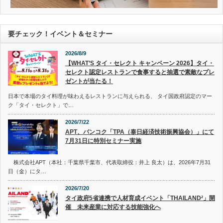
要チェック！イベント＆セミナー
2026/8/9
【WHAT’S タイ・セレクト キャンペーン 2026】タイ・
セレクト認定レストランで食事すると抽選で素敵なプレ
ゼントが当たる！
日本で本場のタイ料理が味わえるレストランに与えられる、 タイ国政府認定のマー
ク「タイ・セレクト」で…
2026/7/22
APT、バンコク「TPA（泰日経済技術振興協会）」にて
7月31日に特別セミナー実施
株式会社APT（本社：千葉県千葉市、代表取締役：井上 良太）は、2026年7月31
日（金）にタ…
2026/7/20
タイ政府5省連携で人材育成イベント「THAILAND²」開
催 未来産業に対応する技能強化へ