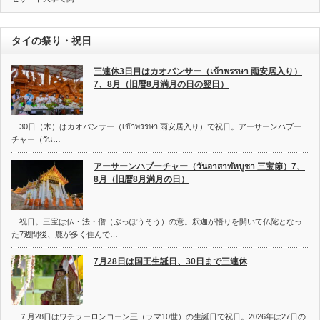
タイの祭り・祝日
三連休3日目はカオパンサー（เข้าพรรษา 雨安居入り）
7、8月（旧暦8月満月の日の翌日）
30日（木）はカオパンサー（เข้าพรรษา 雨安居入り）で祝日。アーサーンハブー
チャー（วัน…
アーサーンハブーチャー（วันอาสาฬหบูชา 三宝節）7、
8月（旧暦8月満月の日）
祝日。三宝は仏・法・僧（ぶっぽうそう）の意。釈迦が悟りを開いて仏陀となっ
た7週間後、鹿が多く住んで…
7月28日は国王生誕日、30日まで三連休
７月28日はワチラーロンコーン王（ラマ10世）の生誕日で祝日。2026年は27日の