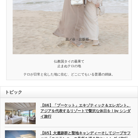
仏教国タイの最果て
止まぬテロの地
テロが日常と化した地に住む、どこにでもいる普通の姉妹。
トピック
【8/6】「プーケット」エキゾティック＆エレガント。
アジアを代表するリゾートで贅沢な休日を！by シンダ
イ旅行
【8/5】大遺跡群と聖地キャンディーそしてジープサフ