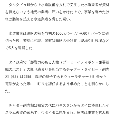
タルクドゥ町から上水道設備を入札で受注した水道業者が資材
を買えないよう地元の業者に圧力をかけた上で、事業を進めたけ
れば賄賂を払えと水道業者を脅した疑い。
水道業者は賄賂の額を当初の100万バーツから60万バーツに値
切った後、警察に相談。警察は賄賂の受け渡し現場や町役場など
で5人を逮捕した。
タイ政府で「影響力のある人物（プーミーイティポン＝犯罪組
織のボス）」の取り締まりを担当するチャダー・タイセート副内
相（62）は26日、義理の息子であるウィーラチャート町長から
電話があった際に、町長を辞任するよう求めたことを明らかにし
た。
チャダー副内相は祖父の代にパキスタンからタイに移住したイ
スラム教徒の家系で、ウタイタニ県生まれ。家族は事業を営み裕