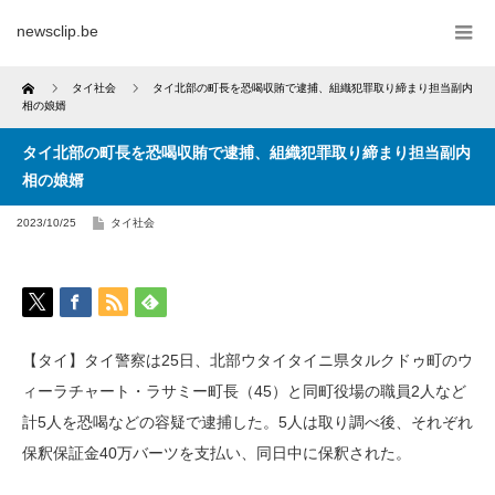
newsclip.be
Home
タイ社会
タイ北部の町長を恐喝収賄で逮捕、組織犯罪取り締まり担当副内
相の娘婿
タイ北部の町長を恐喝収賄で逮捕、組織犯罪取り締まり担当副内
相の娘婿
2023/10/25
タイ社会
【タイ】タイ警察は25日、北部ウタイタイニ県タルクドゥ町のウ
ィーラチャート・ラサミー町長（45）と同町役場の職員2人など
計5人を恐喝などの容疑で逮捕した。5人は取り調べ後、それぞれ
保釈保証金40万バーツを支払い、同日中に保釈された。