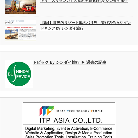
ァリ「スリランカ」の見所を巡る旅 by シンダイ旅行
【8/4】世界的リゾート地のバリ島、遊び方色々なイン
ドネシア by シンダイ旅行
トピック by シンダイ旅行 ▶ 過去の記事