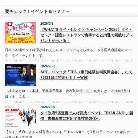
要チェック！イベント＆セミナー
2026/8/9
【WHAT’S タイ・セレクト キャンペーン 2026】タイ・
セレクト認定レストランで食事すると抽選で素敵なプレ
ゼントが当たる！
日本で本場のタイ料理が味わえるレストランに与えられる、 タイ国政府認定のマー
ク「タイ・セレクト」で…
2026/7/22
APT、バンコク「TPA（泰日経済技術振興協会）」にて
7月31日に特別セミナー実施
株式会社APT（本社：千葉県千葉市、代表取締役：井上 良太）は、2026年7月31
日（金）にタ…
2026/7/20
タイ政府5省連携で人材育成イベント「THAILAND²」開
催 未来産業に対応する技能強化へ
【タイ】政府による人材育成イベント「THAILAND²」が7月21日、バンコク都内カ
セサート大学で開…