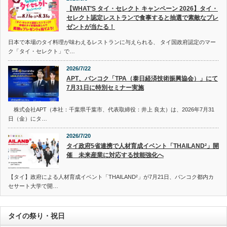
【WHAT’S タイ・セレクト キャンペーン 2026】タイ・
セレクト認定レストランで食事すると抽選で素敵なプレ
ゼントが当たる！
日本で本場のタイ料理が味わえるレストランに与えられる、 タイ国政府認定のマー
ク「タイ・セレクト」で…
2026/7/22
APT、バンコク「TPA（泰日経済技術振興協会）」にて
7月31日に特別セミナー実施
株式会社APT（本社：千葉県千葉市、代表取締役：井上 良太）は、2026年7月31
日（金）にタ…
2026/7/20
タイ政府5省連携で人材育成イベント「THAILAND²」開
催 未来産業に対応する技能強化へ
【タイ】政府による人材育成イベント「THAILAND²」が7月21日、バンコク都内カ
セサート大学で開…
タイの祭り・祝日