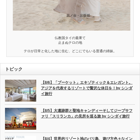
仏教国タイの最果て
止まぬテロの地
テロが日常と化した地に住む、どこにでもいる普通の姉妹。
トピック
【8/6】「プーケット」エキゾティック＆エレガント。
アジアを代表するリゾートで贅沢な休日を！by シンダ
イ旅行
【8/5】大遺跡群と聖地キャンディーそしてジープサフ
ァリ「スリランカ」の見所を巡る旅 by シンダイ旅行
【8/4】世界的リゾート地のバリ島、遊び方色々なイン