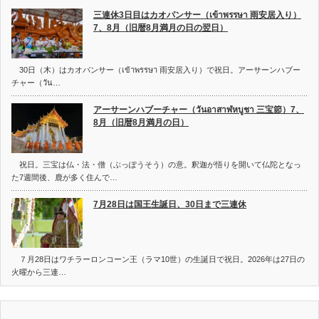
三連休3日目はカオパンサー（เข้าพรรษา 雨安居入り）
7、8月（旧暦8月満月の日の翌日）
30日（木）はカオパンサー（เข้าพรรษา 雨安居入り）で祝日。アーサーンハブー
チャー（วัน…
アーサーンハブーチャー（วันอาสาฬหบูชา 三宝節）7、
8月（旧暦8月満月の日）
祝日。三宝は仏・法・僧（ぶっぽうそう）の意。釈迦が悟りを開いて仏陀となっ
た7週間後、鹿が多く住んで…
7月28日は国王生誕日、30日まで三連休
７月28日はワチラーロンコーン王（ラマ10世）の生誕日で祝日。2026年は27日の
火曜から三連…