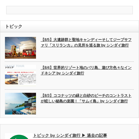
トピック
【8/5】大遺跡群と聖地キャンディーそしてジープサフ
ァリ「スリランカ」の見所を巡る旅 by シンダイ旅行
【8/4】世界的リゾート地のバリ島、遊び方色々なイン
ドネシア by シンダイ旅行
【8/3】ココナッツの緑と白砂のビーチのコントラスト
が眩しい秘島の楽園！「サムイ島」by シンダイ旅行
トピック by シンダイ旅行 ▶ 過去の記事