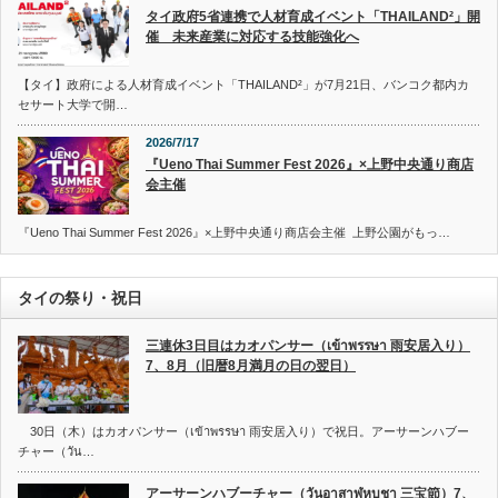
タイ政府5省連携で人材育成イベント「THAILAND²」開
催 未来産業に対応する技能強化へ
【タイ】政府による人材育成イベント「THAILAND²」が7月21日、バンコク都内カ
セサート大学で開…
2026/7/17
『Ueno Thai Summer Fest 2026』×上野中央通り商店
会主催
『Ueno Thai Summer Fest 2026』×上野中央通り商店会主催 上野公園がもっ…
タイの祭り・祝日
三連休3日目はカオパンサー（เข้าพรรษา 雨安居入り）
7、8月（旧暦8月満月の日の翌日）
30日（木）はカオパンサー（เข้าพรรษา 雨安居入り）で祝日。アーサーンハブー
チャー（วัน…
アーサーンハブーチャー（วันอาสาฬหบูชา 三宝節）7、