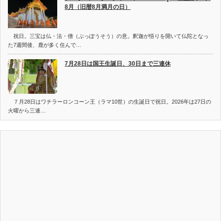
8月（旧暦8月満月の日）
祝日。三宝は仏・法・僧（ぶっぽうそう）の意。釈迦が悟りを開いて仏陀となっ
た7週間後、鹿が多く住んで…
7月28日は国王生誕日、30日まで三連休
７月28日はワチラーロンコーン王（ラマ10世）の生誕日で祝日。2026年は27日の
火曜から三連…