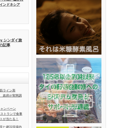
インドネシア
by シンダイ旅
去の記事
筋ライン形
 政府が実態調
 キャンペーン
レストランで食事
トが当たる！
見た建設現場内