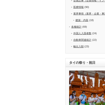
企業記事（企業情報・イン
医療情報
(90)
業界事情（業界・企業・事
建築・内装
(18)
各種統計
(69)
外国人入国者数
(24)
自動車関連統計
(22)
輸出入額
(23)
タイの祭り・祝日