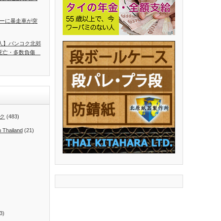
ーに暴走車が突
5人】バンコク北郊
人死亡・多数負傷
ク
(483)
n Thailand
(21)
3)