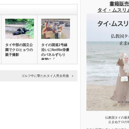
書籍販売
タイ・ムスリ
タイ中部の国立公
タイの国道2号線
園でクロヒョウの
沿いにNetflix俳優
親子撮影
のパネルずらり
夜間に「…
ゴルフ中に撃たれタイ人男女死傷
仏教国タイの最
止まぬテロの