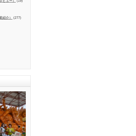
タビュー）
(19)
業紹介）
(277)