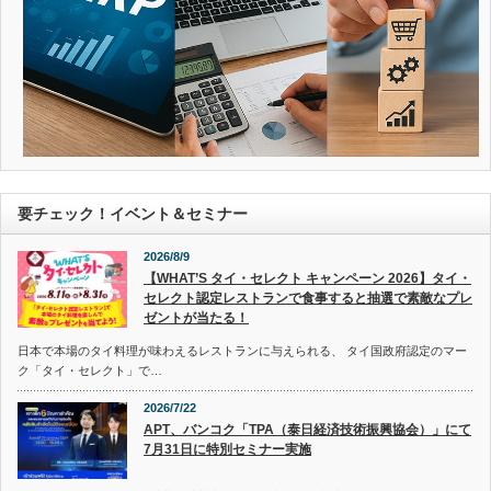
要チェック！イベント＆セミナー
2026/8/9
【WHAT’S タイ・セレクト キャンペーン 2026】タイ・
セレクト認定レストランで食事すると抽選で素敵なプレ
ゼントが当たる！
日本で本場のタイ料理が味わえるレストランに与えられる、 タイ国政府認定のマー
ク「タイ・セレクト」で…
2026/7/22
APT、バンコク「TPA（泰日経済技術振興協会）」にて
7月31日に特別セミナー実施