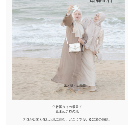
仏教国タイの最果て
止まぬテロの地
テロが日常と化した地に住む、どこにでもいる普通の姉妹。