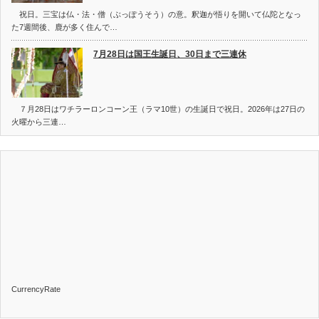
祝日。三宝は仏・法・僧（ぶっぽうそう）の意。釈迦が悟りを開いて仏陀となっ
た7週間後、鹿が多く住んで…
7月28日は国王生誕日、30日まで三連休
７月28日はワチラーロンコーン王（ラマ10世）の生誕日で祝日。2026年は27日の
火曜から三連…
CurrencyRate