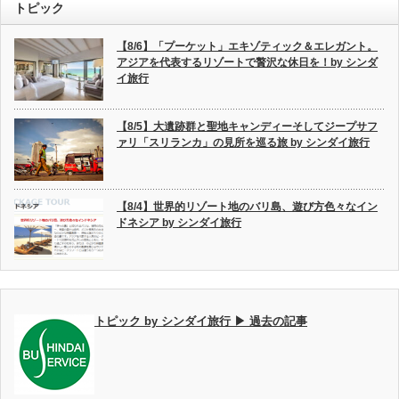
トピック
【8/6】「プーケット」エキゾティック＆エレガント。
アジアを代表するリゾートで贅沢な休日を！by シンダ
イ旅行
【8/5】大遺跡群と聖地キャンディーそしてジープサフ
ァリ「スリランカ」の見所を巡る旅 by シンダイ旅行
【8/4】世界的リゾート地のバリ島、遊び方色々なイン
ドネシア by シンダイ旅行
トピック by シンダイ旅行 ▶ 過去の記事