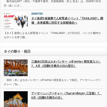
株式会社APT（本社：千葉県千葉市、代表取締役：井上 良太）は、2026年7月31
日（金）にタ…
2026/7/20
タイ政府5省連携で人材育成イベント「THAILAND²」開
催 未来産業に対応する技能強化へ
【タイ】政府による人材育成イベント「THAILAND²」が7月21日、バンコク都内カ
セサート大学で開…
タイの祭り・祝日
三連休3日目はカオパンサー（เข้าพรรษา 雨安居入り）
7、8月（旧暦8月満月の日の翌日）
30日（木）はカオパンサー（เข้าพรรษา 雨安居入り）で祝日。アーサーンハブー
チャー（วัน…
アーサーンハブーチャー（วันอาสาฬหบูชา 三宝節）7、
8月（旧暦8月満月の日）