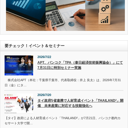
要チェック！イベント＆セミナー
2026/7/22
APT、バンコク「TPA（泰日経済技術振興協会）」にて
7月31日に特別セミナー実施
株式会社APT（本社：千葉県千葉市、代表取締役：井上 良太）は、2026年7月31
日（金）にタ…
2026/7/20
タイ政府5省連携で人材育成イベント「THAILAND²」開
催 未来産業に対応する技能強化へ
【タイ】政府による人材育成イベント「THAILAND²」が7月21日、バンコク都内カ
セサート大学で開…