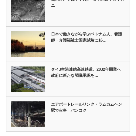
ニ
日本で働きながら学ぶベトナム人、看護
師・介護福祉士国家試験に16…
タイ3空港連結高速鉄道、2032年開業へ
政府に新たな閣議承認を…
エアポートレールリンク・ラムカムヘン
駅で火事 バンコク