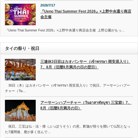
2026/7/17
『Ueno Thai Summer Fest 2026』×上野中央通り商店
会主催
『Ueno Thai Summer Fest 2026』×上野中央通り商店会主催 上野公園がもっ…
タイの祭り・祝日
三連休3日目はカオパンサー（เข้าพรรษา 雨安居入り）
7、8月（旧暦8月満月の日の翌日）
30日（木）はカオパンサー（เข้าพรรษา 雨安居入り）で祝日。アーサーンハブー
チャー（วัน…
アーサーンハブーチャー（วันอาสาฬหบูชา 三宝節）7、
8月（旧暦8月満月の日）
祝日。三宝は仏・法・僧（ぶっぽうそう）の意。釈迦が悟りを開いて仏陀となっ
た7週間後、鹿が多く住んで…