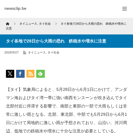
newsclip.be
Home
タイニュース
,
タイ社会
タイ各地で28日から大雨の恐れ 鉄砲水や増水に
注意
タイ各地で28日から大雨の恐れ 鉄砲水や増水に注意
2026/5/27
タイニュース
,
タイ社会
【タイ】気象局によると、5月28日から6月1日にかけて、アンダ
マン海およびタイ湾一帯に強い南西モンスーンが吹き込んでタイ
北部付近に停滞する影響で、南部と東部の一部で大雨もしくは非
常に激しい雨となる。北部、東北部、中部でも5月29日から6月1
日にかけて局地的に激しい雨が予想されており、山沿い、河川周
辺、低地での鉄砲水や増水に十分な注意が必要としている。