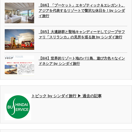
【8/6】「プーケット」エキゾティック＆エレガント。
アジアを代表するリゾートで贅沢な休日を！by シンダ
イ旅行
【8/5】大遺跡群と聖地キャンディーそしてジープサフ
ァリ「スリランカ」の見所を巡る旅 by シンダイ旅行
【8/4】世界的リゾート地のバリ島、遊び方色々なイン
ドネシア by シンダイ旅行
トピック by シンダイ旅行 ▶ 過去の記事