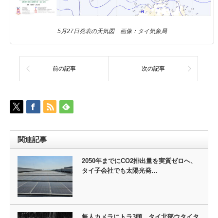
5月27日発表の天気図 画像：タイ気象局
前の記事
次の記事
関連記事
2050年までにCO2排出量を実質ゼロへ、
タイ子会社でも太陽光発…
無人カメラにトラ3頭 タイ北部ウタイタ