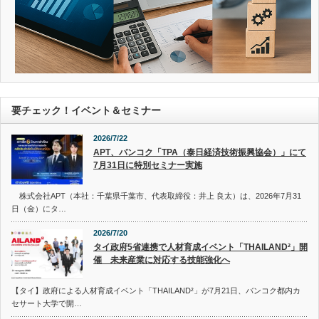
要チェック！イベント＆セミナー
2026/7/22
APT、バンコク「TPA（泰日経済技術振興協会）」にて
7月31日に特別セミナー実施
株式会社APT（本社：千葉県千葉市、代表取締役：井上 良太）は、2026年7月31
日（金）にタ…
2026/7/20
タイ政府5省連携で人材育成イベント「THAILAND²」開
催 未来産業に対応する技能強化へ
【タイ】政府による人材育成イベント「THAILAND²」が7月21日、バンコク都内カ
セサート大学で開…