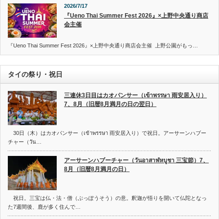
2026/7/17
『Ueno Thai Summer Fest 2026』×上野中央通り商店
会主催
『Ueno Thai Summer Fest 2026』×上野中央通り商店会主催 上野公園がもっ…
タイの祭り・祝日
三連休3日目はカオパンサー（เข้าพรรษา 雨安居入り）
7、8月（旧暦8月満月の日の翌日）
30日（木）はカオパンサー（เข้าพรรษา 雨安居入り）で祝日。アーサーンハブー
チャー（วัน…
アーサーンハブーチャー（วันอาสาฬหบูชา 三宝節）7、
8月（旧暦8月満月の日）
祝日。三宝は仏・法・僧（ぶっぽうそう）の意。釈迦が悟りを開いて仏陀となっ
た7週間後、鹿が多く住んで…