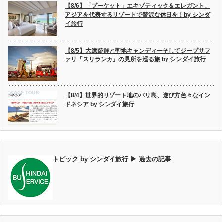
【8/6】「プーケット」エキゾティック＆エレガント。
アジアを代表するリゾートで贅沢な休日を！by シンダ
イ旅行
【8/5】大遺跡群と聖地キャンディーそしてジープサフ
ァリ「スリランカ」の見所を巡る旅 by シンダイ旅行
【8/4】世界的リゾート地のバリ島、遊び方色々なイン
ドネシア by シンダイ旅行
トピック by シンダイ旅行 ▶ 過去の記事