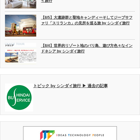
イ旅行
【8/5】大遺跡群と聖地キャンディーそしてジープサフ
ァリ「スリランカ」の見所を巡る旅 by シンダイ旅行
【8/4】世界的リゾート地のバリ島、遊び方色々なイン
ドネシア by シンダイ旅行
トピック by シンダイ旅行 ▶ 過去の記事