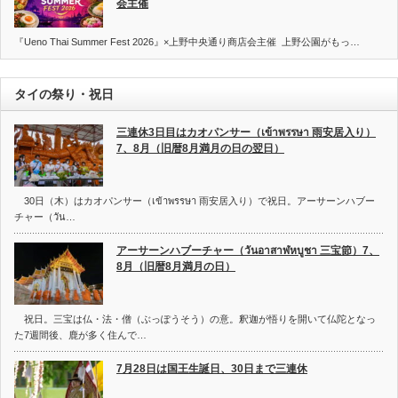
会主催
『Ueno Thai Summer Fest 2026』×上野中央通り商店会主催 上野公園がもっ…
タイの祭り・祝日
三連休3日目はカオパンサー（เข้าพรรษา 雨安居入り）
7、8月（旧暦8月満月の日の翌日）
30日（木）はカオパンサー（เข้าพรรษา 雨安居入り）で祝日。アーサーンハブー
チャー（วัน…
アーサーンハブーチャー（วันอาสาฬหบูชา 三宝節）7、
8月（旧暦8月満月の日）
祝日。三宝は仏・法・僧（ぶっぽうそう）の意。釈迦が悟りを開いて仏陀となっ
た7週間後、鹿が多く住んで…
7月28日は国王生誕日、30日まで三連休