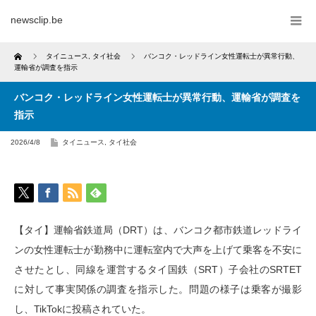
newsclip.be
Home
タイニュース
,
タイ社会
バンコク・レッドライン女性運転士が異常行動、
運輸省が調査を指示
バンコク・レッドライン女性運転士が異常行動、運輸省が調査を
指示
2026/4/8
タイニュース
,
タイ社会
【タイ】運輸省鉄道局（DRT）は、バンコク都市鉄道レッドライ
ンの女性運転士が勤務中に運転室内で大声を上げて乗客を不安に
させたとし、同線を運営するタイ国鉄（SRT）子会社のSRTET
に対して事実関係の調査を指示した。問題の様子は乗客が撮影
し、TikTokに投稿されていた。