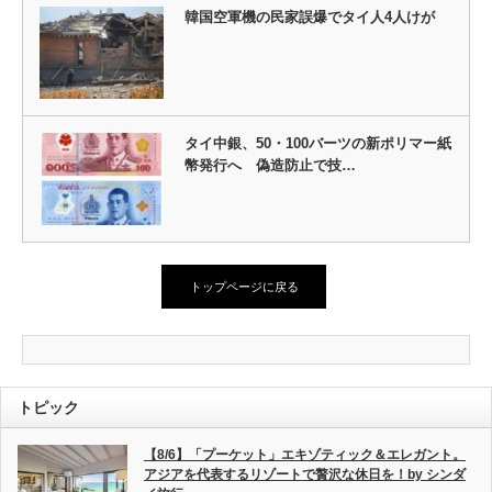
韓国空軍機の民家誤爆でタイ人4人けが
タイ中銀、50・100バーツの新ポリマー紙
幣発行へ 偽造防止で技…
トップページに戻る
トピック
【8/6】「プーケット」エキゾティック＆エレガント。
アジアを代表するリゾートで贅沢な休日を！by シンダ