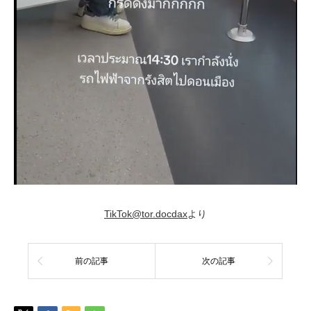
TikTok@tor.docdax
より
前の記事
次の記事