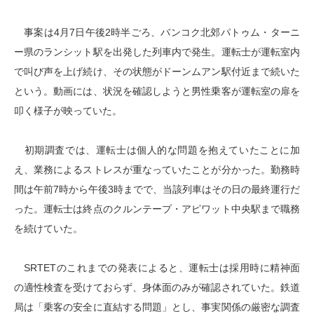
事案は4月7日午後2時半ごろ、バンコク北郊パトゥム・ターニ
ー県のランシット駅を出発した列車内で発生。運転士が運転室内
で叫び声を上げ続け、その状態がドーンムアン駅付近まで続いた
という。動画には、状況を確認しようと男性乗客が運転室の扉を
叩く様子が映っていた。
初期調査では、運転士は個人的な問題を抱えていたことに加
え、業務によるストレスが重なっていたことが分かった。勤務時
間は午前7時から午後3時までで、当該列車はその日の最終運行だ
った。運転士は終点のクルンテープ・アピワット中央駅まで職務
を続けていた。
SRTETのこれまでの発表によると、運転士は採用時に精神面
の適性検査を受けておらず、身体面のみが確認されていた。鉄道
局は「乗客の安全に直結する問題」とし、事実関係の厳密な調査