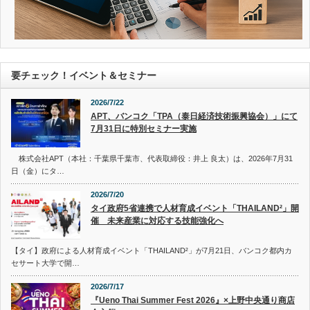
要チェック！イベント＆セミナー
2026/7/22
APT、バンコク「TPA（泰日経済技術振興協会）」にて
7月31日に特別セミナー実施
株式会社APT（本社：千葉県千葉市、代表取締役：井上 良太）は、2026年7月31
日（金）にタ…
2026/7/20
タイ政府5省連携で人材育成イベント「THAILAND²」開
催 未来産業に対応する技能強化へ
【タイ】政府による人材育成イベント「THAILAND²」が7月21日、バンコク都内カ
セサート大学で開…
2026/7/17
『Ueno Thai Summer Fest 2026』×上野中央通り商店