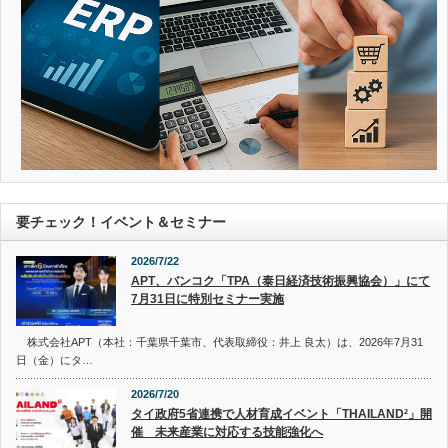
要チェック！イベント＆セミナー
2026/7/22
APT、バンコク「TPA（泰日経済技術振興協会）」にて
7月31日に特別セミナー実施
株式会社APT（本社：千葉県千葉市、代表取締役：井上 良太）は、2026年7月31
日（金）にタ…
2026/7/20
タイ政府5省連携で人材育成イベント「THAILAND²」開
催 未来産業に対応する技能強化へ