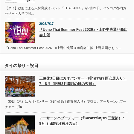
【タイ】政府による人材育成イベント「THAILAND²」が7月21日、バンコク都内カ
セサート大学で開…
2026/7/17
『Ueno Thai Summer Fest 2026』×上野中央通り商店
会主催
『Ueno Thai Summer Fest 2026』×上野中央通り商店会主催 上野公園がもっ…
タイの祭り・祝日
三連休3日目はカオパンサー（เข้าพรรษา 雨安居入り）
7、8月（旧暦8月満月の日の翌日）
30日（木）はカオパンサー（เข้าพรรษา 雨安居入り）で祝日。アーサーンハブー
チャー（วัน…
アーサーンハブーチャー（วันอาสาฬหบูชา 三宝節）7、
8月（旧暦8月満月の日）