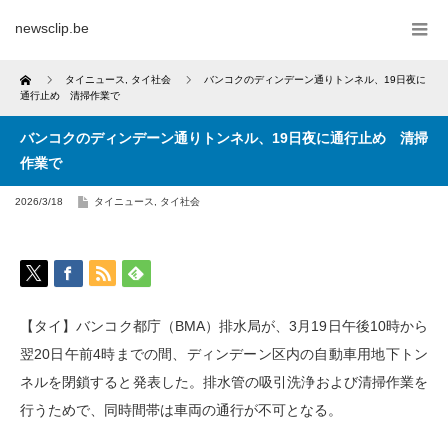
newsclip.be
Home
タイニュース
,
タイ社会
バンコクのディンデーン通りトンネル、19日夜に
通行止め 清掃作業で
バンコクのディンデーン通りトンネル、19日夜に通行止め 清掃
作業で
2026/3/18
タイニュース
,
タイ社会
【タイ】バンコク都庁（BMA）排水局が、3月19日午後10時から
翌20日午前4時までの間、ディンデーン区内の自動車用地下トン
ネルを閉鎖すると発表した。排水管の吸引洗浄および清掃作業を
行うためで、同時間帯は車両の通行が不可となる。