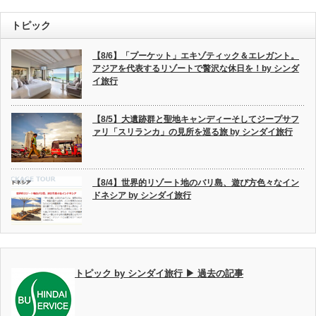
トピック
【8/6】「プーケット」エキゾティック＆エレガント。
アジアを代表するリゾートで贅沢な休日を！by シンダ
イ旅行
【8/5】大遺跡群と聖地キャンディーそしてジープサフ
ァリ「スリランカ」の見所を巡る旅 by シンダイ旅行
【8/4】世界的リゾート地のバリ島、遊び方色々なイン
ドネシア by シンダイ旅行
トピック by シンダイ旅行 ▶ 過去の記事