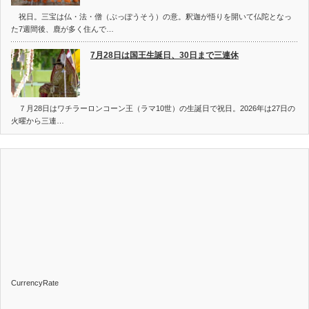
祝日。三宝は仏・法・僧（ぶっぽうそう）の意。釈迦が悟りを開いて仏陀となっ
た7週間後、鹿が多く住んで…
7月28日は国王生誕日、30日まで三連休
７月28日はワチラーロンコーン王（ラマ10世）の生誕日で祝日。2026年は27日の
火曜から三連…
CurrencyRate