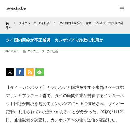
newsclip.be
Home
タイニュース
,
タイ社会
タイ国内回線が不正越境 カンボジアで詐欺に利
用か
タイ国内回線が不正越境 カンボジアで詐欺に利用か
2026/1/23
タイニュース
,
タイ社会
【タイ・カンボジア】カンボジアと国境を接する東部サケーオ県
アランヤプラテート郡で、タイの民間企業が提供するインターネ
ット回線が国境を越えてカンボジアに不正に供給され、サイバー
犯罪に利用されていた疑いがあることが分かった。警察が1月21
日、通信設備を調査し、カンボジアへの信号送信を確認した。