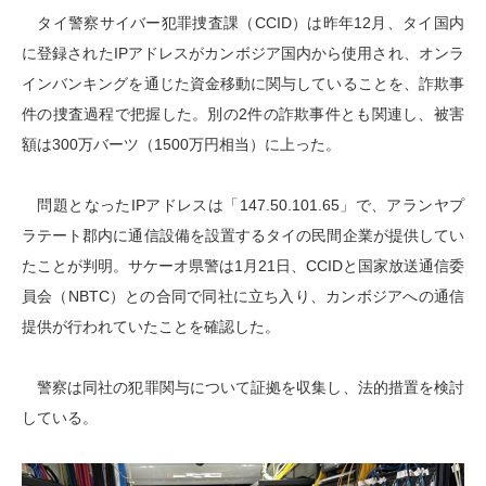
タイ警察サイバー犯罪捜査課（CCID）は昨年12月、タイ国内
に登録されたIPアドレスがカンボジア国内から使用され、オンラ
インバンキングを通じた資金移動に関与していることを、詐欺事
件の捜査過程で把握した。別の2件の詐欺事件とも関連し、被害
額は300万バーツ（1500万円相当）に上った。
問題となったIPアドレスは「147.50.101.65」で、アランヤプ
ラテート郡内に通信設備を設置するタイの民間企業が提供してい
たことが判明。サケーオ県警は1月21日、CCIDと国家放送通信委
員会（NBTC）との合同で同社に立ち入り、カンボジアへの通信
提供が行われていたことを確認した。
警察は同社の犯罪関与について証拠を収集し、法的措置を検討
している。