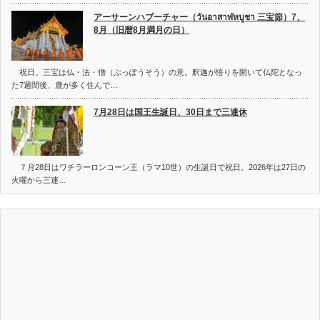
アーサーンハブーチャー（วันอาสาฬหบูชา 三宝節）7、
8月（旧暦8月満月の日）
祝日。三宝は仏・法・僧（ぶっぽうそう）の意。釈迦が悟りを開いて仏陀となっ
た7週間後、鹿が多く住んで…
7月28日は国王生誕日、30日まで三連休
７月28日はワチラーロンコーン王（ラマ10世）の生誕日で祝日。2026年は27日の
火曜から三連…