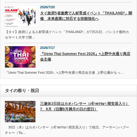
2026/7/20
タイ政府5省連携で人材育成イベント「THAILAND²」開
催 未来産業に対応する技能強化へ
【タイ】政府による人材育成イベント「THAILAND²」が7月21日、バンコク都内カ
セサート大学で開…
2026/7/17
『Ueno Thai Summer Fest 2026』×上野中央通り商店
会主催
『Ueno Thai Summer Fest 2026』×上野中央通り商店会主催 上野公園がもっ…
タイの祭り・祝日
三連休3日目はカオパンサー（เข้าพรรษา 雨安居入り）
7、8月（旧暦8月満月の日の翌日）
30日（木）はカオパンサー（เข้าพรรษา 雨安居入り）で祝日。アーサーンハブー
チャー（วัน…