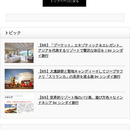
トップページに戻る
トピック
【8/6】「プーケット」エキゾティック＆エレガント。
アジアを代表するリゾートで贅沢な休日を！by シンダ
イ旅行
【8/5】大遺跡群と聖地キャンディーそしてジープサフ
ァリ「スリランカ」の見所を巡る旅 by シンダイ旅行
【8/4】世界的リゾート地のバリ島、遊び方色々なイン
ドネシア by シンダイ旅行