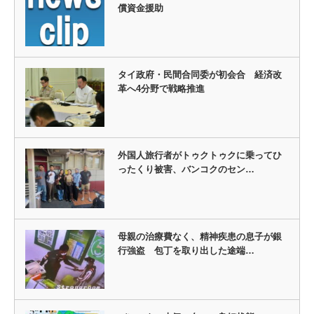
償資金援助
タイ政府・民間合同委が初会合 経済改
革へ4分野で戦略推進
外国人旅行者がトゥクトゥクに乗ってひ
ったくり被害、バンコクのセン…
母親の治療費なく、精神疾患の息子が銀
行強盗 包丁を取り出した途端…