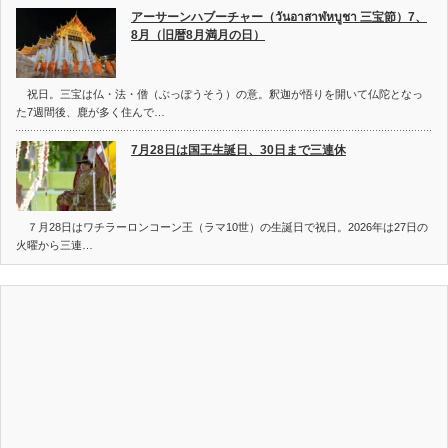
アーサーンハブーチャー（วันอาสาฬหบูชา 三宝節）7、
8月（旧暦8月満月の日）
祝日。三宝は仏・法・僧（ぶっぽうそう）の意。釈迦が悟りを開いて仏陀となっ
た7週間後、鹿が多く住んで…
7月28日は国王生誕日、30日まで三連休
７月28日はワチラーロンコーン王（ラマ10世）の生誕日で祝日。2026年は27日の
火曜から三連…