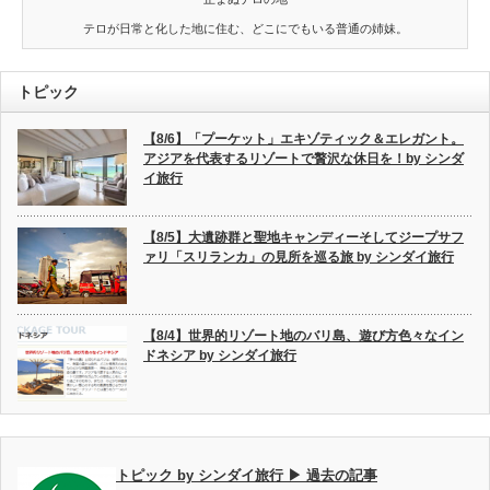
テロが日常と化した地に住む、どこにでもいる普通の姉妹。
トピック
【8/6】「プーケット」エキゾティック＆エレガント。
アジアを代表するリゾートで贅沢な休日を！by シンダ
イ旅行
【8/5】大遺跡群と聖地キャンディーそしてジープサフ
ァリ「スリランカ」の見所を巡る旅 by シンダイ旅行
【8/4】世界的リゾート地のバリ島、遊び方色々なイン
ドネシア by シンダイ旅行
トピック by シンダイ旅行 ▶ 過去の記事