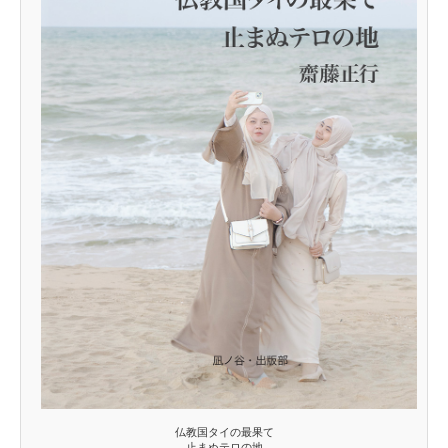
仏教国タイの最果て
止まぬテロの地