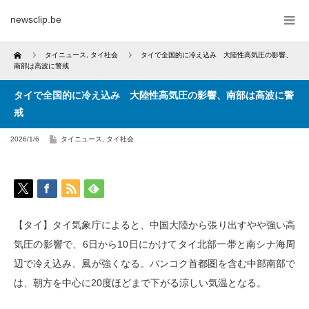
newsclip.be
Home
タイニュース
,
タイ社会
タイで全国的に冷え込み 大陸性高気圧の影響、
南部は高波に警戒
タイで全国的に冷え込み 大陸性高気圧の影響、南部は高波に警
戒
2026/1/6
タイニュース
,
タイ社会
【タイ】タイ気象庁によると、中国大陸から張り出すやや強い高
気圧の影響で、6日から10日にかけてタイ北部一帯と南シナ海周
辺で冷え込み、風が強くなる。バンコク首都圏を含む中部南部で
は、朝方を中心に20度ほどまで下がる涼しい気温となる。