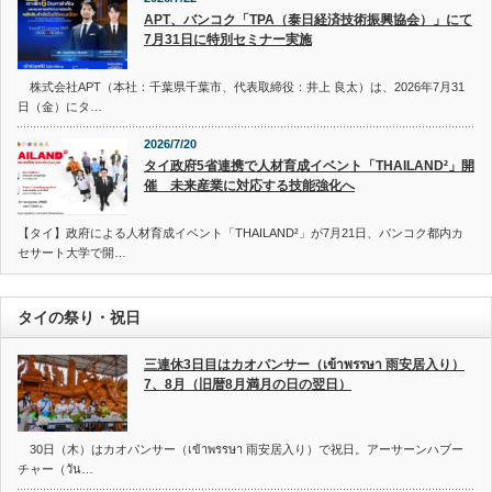
APT、バンコク「TPA（泰日経済技術振興協会）」にて
7月31日に特別セミナー実施
株式会社APT（本社：千葉県千葉市、代表取締役：井上 良太）は、2026年7月31
日（金）にタ…
2026/7/20
タイ政府5省連携で人材育成イベント「THAILAND²」開
催 未来産業に対応する技能強化へ
【タイ】政府による人材育成イベント「THAILAND²」が7月21日、バンコク都内カ
セサート大学で開…
タイの祭り・祝日
三連休3日目はカオパンサー（เข้าพรรษา 雨安居入り）
7、8月（旧暦8月満月の日の翌日）
30日（木）はカオパンサー（เข้าพรรษา 雨安居入り）で祝日。アーサーンハブー
チャー（วัน…