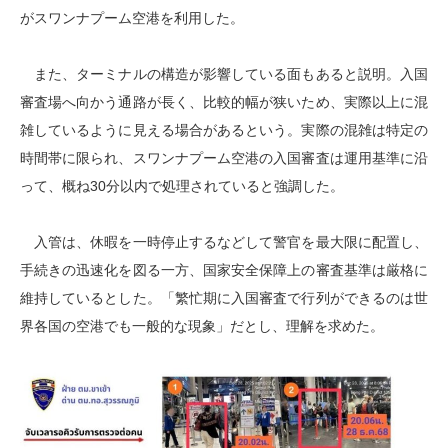
がスワンナプーム空港を利用した。
また、ターミナルの構造が影響している面もあると説明。入国
審査場へ向かう通路が長く、比較的幅が狭いため、実際以上に混
雑しているように見える場合があるという。実際の混雑は特定の
時間帯に限られ、スワンナプーム空港の入国審査は運用基準に沿
って、概ね30分以内で処理されていると強調した。
入管は、休暇を一時停止するなどして警官を最大限に配置し、
手続きの迅速化を図る一方、国家安全保障上の審査基準は厳格に
維持しているとした。「繁忙期に入国審査で行列ができるのは世
界各国の空港でも一般的な現象」だとし、理解を求めた。