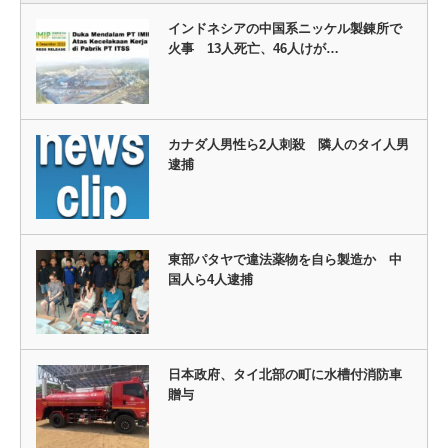
インドネシアの中国系ニッケル製錬所で
火事 13人死亡、46人けが…
カナダ人男性ら2人刺殺 隣人のタイ人男
逮捕
東部パタヤで違法薬物を自ら製造か 中
国人ら4人逮捕
日本政府、タイ北部の町に水槽付消防車
贈与