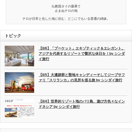
仏教国タイの最果て
止まぬテロの地
テロが日常と化した地に住む、どこにでもいる普通の姉妹。
トピック
【8/6】「プーケット」エキゾティック＆エレガント。
アジアを代表するリゾートで贅沢な休日を！by シンダ
イ旅行
【8/5】大遺跡群と聖地キャンディーそしてジープサフ
ァリ「スリランカ」の見所を巡る旅 by シンダイ旅行
【8/4】世界的リゾート地のバリ島、遊び方色々なイン
ドネシア by シンダイ旅行