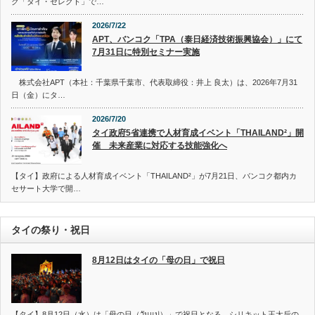
ク「タイ・セレクト」で…
2026/7/22
APT、バンコク「TPA（泰日経済技術振興協会）」にて
7月31日に特別セミナー実施
株式会社APT（本社：千葉県千葉市、代表取締役：井上 良太）は、2026年7月31
日（金）にタ…
2026/7/20
タイ政府5省連携で人材育成イベント「THAILAND²」開
催 未来産業に対応する技能強化へ
【タイ】政府による人材育成イベント「THAILAND²」が7月21日、バンコク都内カ
セサート大学で開…
タイの祭り・祝日
8月12日はタイの「母の日」で祝日
【タイ】8月12日（水）は「母の日（วันแม่）」で祝日となる。シリキット王太后の