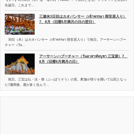
生誕日。これまで…
三連休3日目はカオパンサー（เข้าพรรษา 雨安居入り）
7、8月（旧暦8月満月の日の翌日）
30日（木）はカオパンサー（เข้าพรรษา 雨安居入り）で祝日。アーサーンハブー
チャー（วัน…
アーサーンハブーチャー（วันอาสาฬหบูชา 三宝節）7、
8月（旧暦8月満月の日）
祝日。三宝は仏・法・僧（ぶっぽうそう）の意。釈迦が悟りを開いて仏陀となっ
た7週間後、鹿が多く住んで…