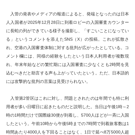
入管の発表やメディアの報道によると、発端となったのは日本
人入国者が2025年12月28日に到着ロビーの入国審査カウンター
に長蛇の列ができている様子を撮影し、「すごいことになってい
る」というコメントを添えたSNS（X）の投稿。これが拡散さ
れ、空港の入国審査体制に対する批判が広がったとしている。コ
メント欄には、同様の経験をしたという日本人利用者が複数現
れ、年末年始などの繁忙期には入国審査に少なくとも2時間を見
込むべきだと助言する声も上がっていたという。ただ、日本語的
には攻撃的な批判の言葉は見受けられない。
入管第2管区はこれに対し、問題とされたのは年間でも特に利
用者が多い日曜日に起きたものだと説明した。当日は午後1時～2
時の1時間だけで国際線30便が到着し、5700人ほどが一斉に入国
したという。午前10時から午後5時までの7時間で到着旅客数は1
時間あたり4000人を下回ることはなく、1日で延べ8万5000人超