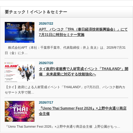
要チェック！イベント＆セミナー
2026/7/22
APT、バンコク「TPA（泰日経済技術振興協会）」にて
7月31日に特別セミナー実施
株式会社APT（本社：千葉県千葉市、代表取締役：井上 良太）は、2026年7月31
日（金）にタ…
2026/7/20
タイ政府5省連携で人材育成イベント「THAILAND²」開
催 未来産業に対応する技能強化へ
【タイ】政府による人材育成イベント「THAILAND²」が7月21日、バンコク都内カ
セサート大学で開…
2026/7/17
『Ueno Thai Summer Fest 2026』×上野中央通り商店
会主催
『Ueno Thai Summer Fest 2026』×上野中央通り商店会主催 上野公園がもっ…