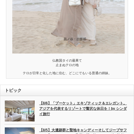
仏教国タイの最果て
止まぬテロの地
テロが日常と化した地に住む、どこにでもいる普通の姉妹。
トピック
【8/6】「プーケット」エキゾティック＆エレガント。
アジアを代表するリゾートで贅沢な休日を！by シンダ
イ旅行
【8/5】大遺跡群と聖地キャンディーそしてジープサフ