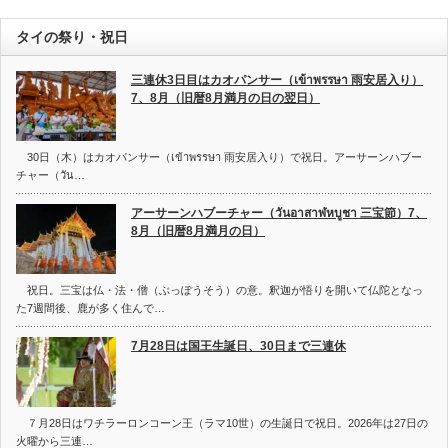
タイの祭り・祝日
三連休3日目はカオパンサー（เข้าพรรษา 雨安居入り）
7、8月（旧暦8月満月の日の翌日）
30日（木）はカオパンサー（เข้าพรรษา 雨安居入り）で祝日。アーサーンハブー
チャー（วัน…
アーサーンハブーチャー（วันอาสาฬหบูชา 三宝節）7、
8月（旧暦8月満月の日）
祝日。三宝は仏・法・僧（ぶっぽうそう）の意。釈迦が悟りを開いて仏陀となっ
た7週間後、鹿が多く住んで…
7月28日は国王生誕日、30日まで三連休
７月28日はワチラーロンコーン王（ラマ10世）の生誕日で祝日。2026年は27日の
火曜から三連…