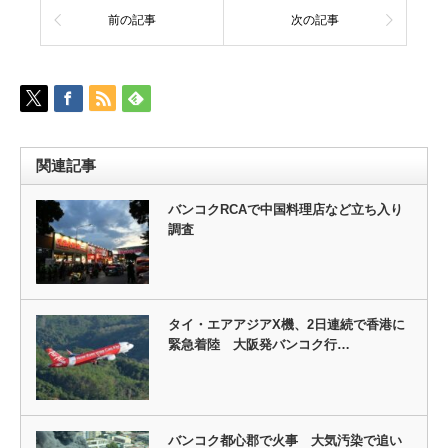
前の記事
次の記事
関連記事
バンコクRCAで中国料理店など立ち入り
調査
タイ・エアアジアX機、2日連続で香港に
緊急着陸 大阪発バンコク行…
バンコク都心郡で火事 大気汚染で追い