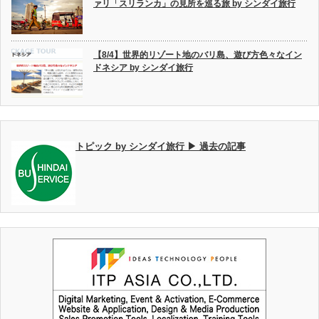
ァリ「スリランカ」の見所を巡る旅 by シンダイ旅行
【8/4】世界的リゾート地のバリ島、遊び方色々なイン
ドネシア by シンダイ旅行
トピック by シンダイ旅行 ▶ 過去の記事