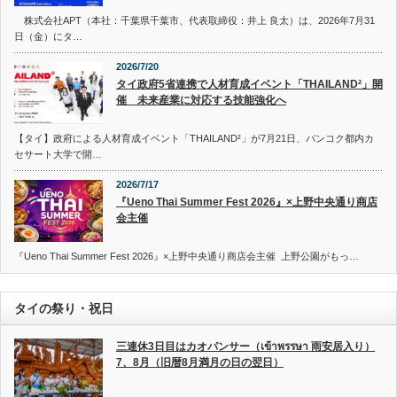
株式会社APT（本社：千葉県千葉市、代表取締役：井上 良太）は、2026年7月31
日（金）にタ…
2026/7/20
タイ政府5省連携で人材育成イベント「THAILAND²」開
催 未来産業に対応する技能強化へ
【タイ】政府による人材育成イベント「THAILAND²」が7月21日、バンコク都内カ
セサート大学で開…
2026/7/17
『Ueno Thai Summer Fest 2026』×上野中央通り商店
会主催
『Ueno Thai Summer Fest 2026』×上野中央通り商店会主催 上野公園がもっ…
タイの祭り・祝日
三連休3日目はカオパンサー（เข้าพรรษา 雨安居入り）
7、8月（旧暦8月満月の日の翌日）