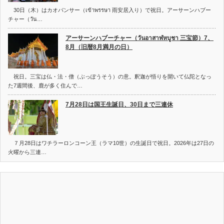
30日（木）はカオパンサー（เข้าพรรษา 雨安居入り）で祝日。アーサーンハブー
チャー（วัน…
アーサーンハブーチャー（วันอาสาฬหบูชา 三宝節）7、
8月（旧暦8月満月の日）
祝日。三宝は仏・法・僧（ぶっぽうそう）の意。釈迦が悟りを開いて仏陀となっ
た7週間後、鹿が多く住んで…
7月28日は国王生誕日、30日まで三連休
７月28日はワチラーロンコーン王（ラマ10世）の生誕日で祝日。2026年は27日の
火曜から三連…