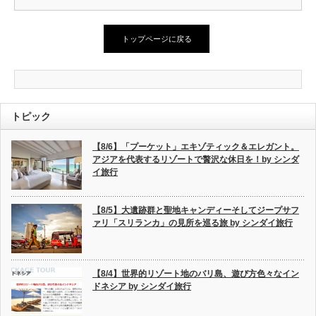
トップページに戻る
トピック
【8/6】「プーケット」エキゾティック＆エレガント。
アジアを代表するリゾートで贅沢な休日を！by シンダ
イ旅行
【8/5】大遺跡群と聖地キャンディーそしてジープサフ
ァリ「スリランカ」の見所を巡る旅 by シンダイ旅行
【8/4】世界的リゾート地のバリ島、遊び方色々なイン
ドネシア by シンダイ旅行