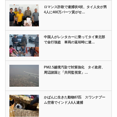
ロマンス詐欺で逮捕状4状、タイ人女が男
4人に400万バーツ貢がせ…
中国人がレンタカーに乗ってタイ東北部
で金行強盗 車両の返却時に逮…
PM2.5越境汚染で対策強化 タイ政府、
周辺諸国と「共同監視室」…
かばんに生きた動物87匹 スワンナプー
ム空港でインド人6人逮捕