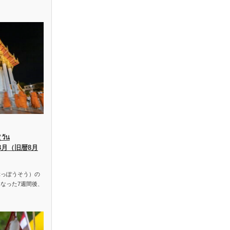
ัน
、8月（旧暦8月
っぽうそう）の
なった7週間後、