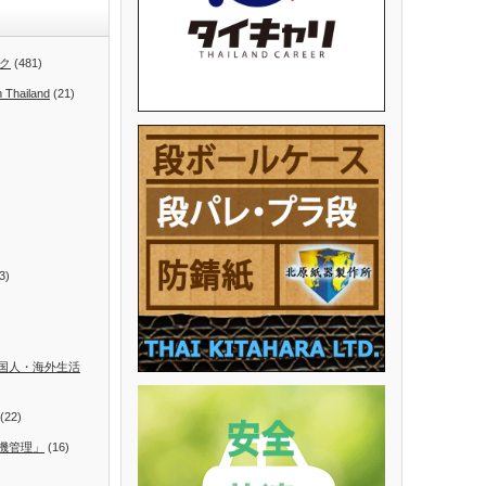
ク
(481)
n Thailand
(21)
3)
国人・海外生活
(22)
機管理」
(16)