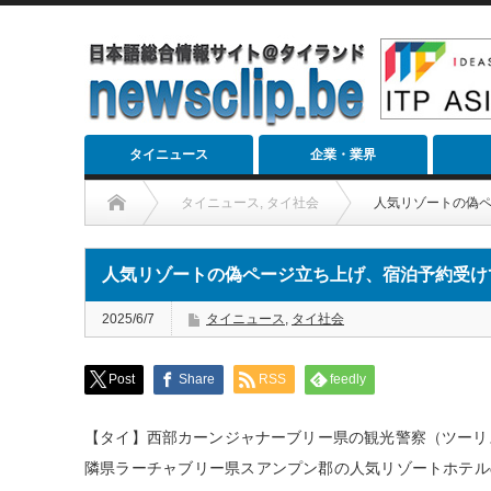
タイニュース
企業・業界
タイニュース
,
タイ社会
人気リゾートの偽
人気リゾートの偽ページ立ち上げ、宿泊予約受け
2025/6/7
タイニュース
,
タイ社会
Post
Share
RSS
feedly
【タイ】西部カーンジャナーブリー県の観光警察（ツーリ
隣県ラーチャブリー県スアンプン郡の人気リゾートホテル