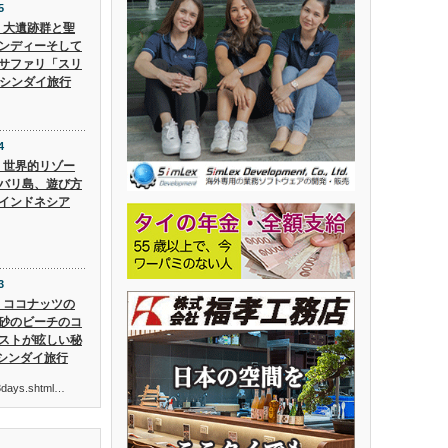
5
5】大遺跡群と聖
ンディーそして
サファリ「スリ
 シンダイ旅行
4
4】世界的リゾー
バリ島、遊び方
インドネシア
3
3】ココナッツの
砂のビーチのコ
ストが眩しい秘
 シンダイ旅行
ur3days.shtml…