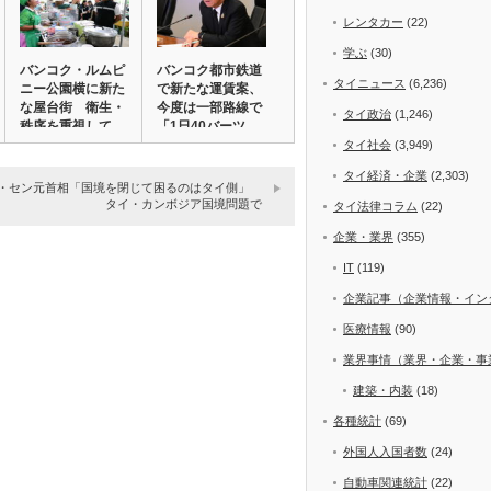
レンタカー
(22)
学ぶ
(30)
バンコク・ルムピ
バンコク都市鉄道
タイニュース
(6,236)
ニー公園横に新た
で新たな運賃案、
な屋台街 衛生・
今度は一部路線で
タイ政治
(1,246)
秩序を重視して
「1日40バーツ…
整…
タイ社会
(3,949)
タイ経済・企業
(2,303)
・セン元首相「国境を閉じて困るのはタイ側」
タイ・カンボジア国境問題で
タイ法律コラム
(22)
企業・業界
(355)
IT
(119)
企業記事（企業情報・イン
医療情報
(90)
業界事情（業界・企業・事
建築・内装
(18)
各種統計
(69)
外国人入国者数
(24)
自動車関連統計
(22)