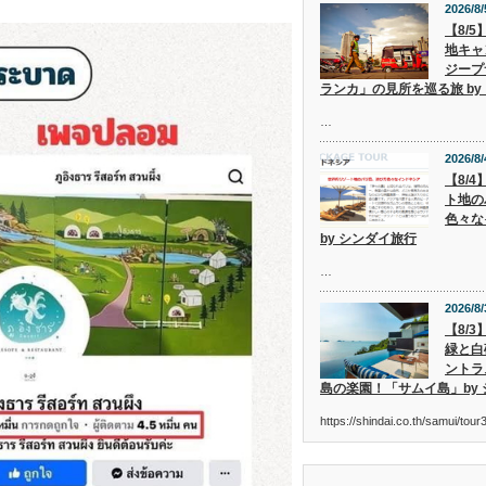
2026/8/
【8/
地キャ
ジープ
ランカ」の見所を巡る旅 by
…
2026/8/
【8/
ト地の
色々な
by シンダイ旅行
…
2026/8/
【8/
緑と白
ントラ
島の楽園！「サムイ島」by
https://shindai.co.th/samui/to