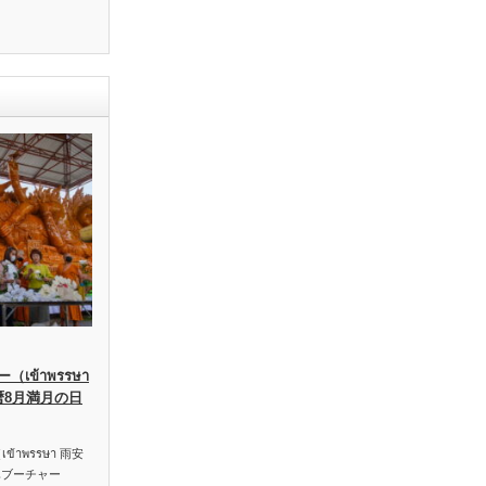
เข้าพรรษา
暦8月満月の日
าพรรษา 雨安
ハブーチャー