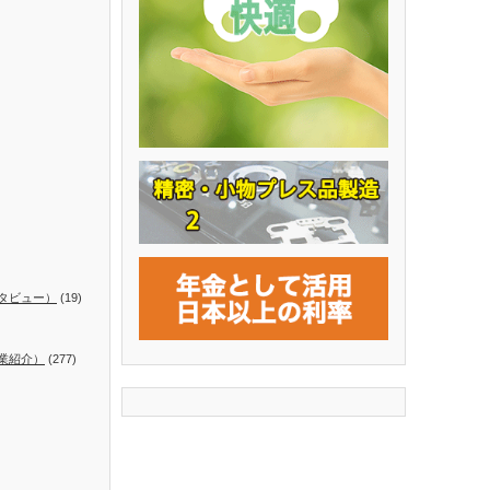
タビュー）
(19)
業紹介）
(277)