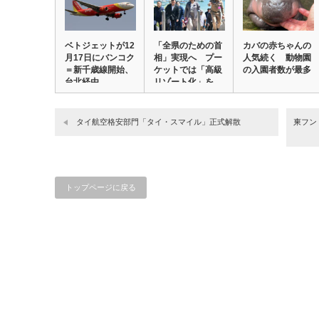
ベトジェットが12
「全県のための首
カバの赤ちゃんの
月17日にバンコク
相」実現へ プー
人気続く 動物園
＝新千歳線開始、
ケットでは「高級
の入園者数が最多
台北経由
リゾート化」を
提…
タイ航空格安部門「タイ・スマイル」正式解散
柬フン
トップページに戻る