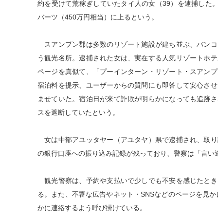
約を受けて荒稼ぎしていたタイ人の女（39）を逮捕した。
バーツ（450万円相当）に上るという。
スアンプン郡は多数のリゾート施設が建ち並ぶ、バンコ
う観光名所。逮捕された女は、実在する人気リゾートホテ
ページを真似て、「プーインターン・リゾート・スアンプ
宿泊料を提示、ユーザーからの質問にも即答して安心させ
ませていた。宿泊日が来て詐欺が明らかになっても追跡さ
スを遮断していたという。
女は中部アユッタヤー（アユタヤ）県で逮捕され、取り
の銀行口座への振り込み記録が残っており、警察は「言い
観光警察は、予約や支払いで少しでも不安を感じたとき
る。また、不審な広告やネット・SNSなどのページを見か
かに連絡するよう呼び掛けている。