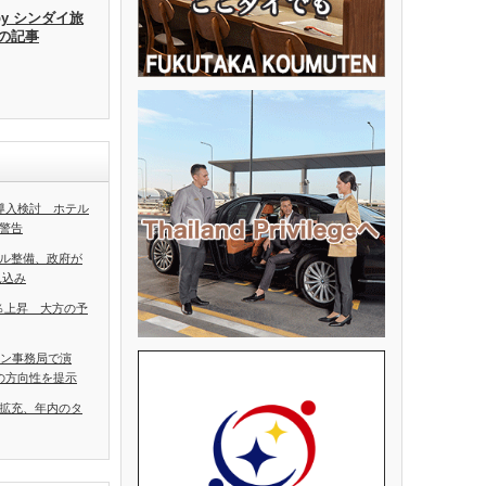
by シンダイ旅
去の記事
導入検討 ホテル
警告
ル整備、政府が
見込み
5％上昇 大方の予
アン事務局で演
の方向性を提示
拡充、年内のタ