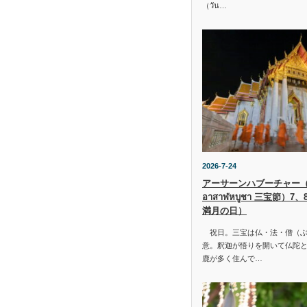
（วัน…
2026-7-24
アーサーンハブーチャー（ว
อาสาฬหบูชา 三宝節）7
満月の日）
祝日。三宝は仏・法・僧（ぶ
意。釈迦が悟りを開いて仏陀と
鹿が多く住んで…