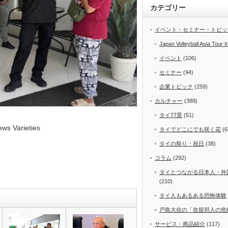
カテゴリー
イベント・セミナー・トピッ
Japan Volleyball Asia Tour I
イベント
(106)
セミナー
(94)
企業トピック
(259)
カルチャー
(388)
タイ77景
(51)
Varieties
タイでどこにでも咲く花
(6
タイの祭り・祝日
(38)
コラム
(292)
タイとつながる日本人・外
(210)
タイ人もあるある恐怖体験
戸島大佐の「在留邦人の危
サービス・商品紹介
(117)