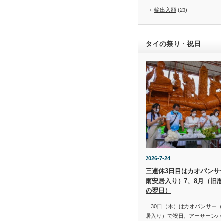
輸出入額
(23)
タイの祭り・祝日
2026-7-24
三連休3日目はカオパンサー（
雨安居入り）7、8月（旧
の翌日）
30日（木）はカオパンサー（เข้
居入り）で祝日。アーサーン