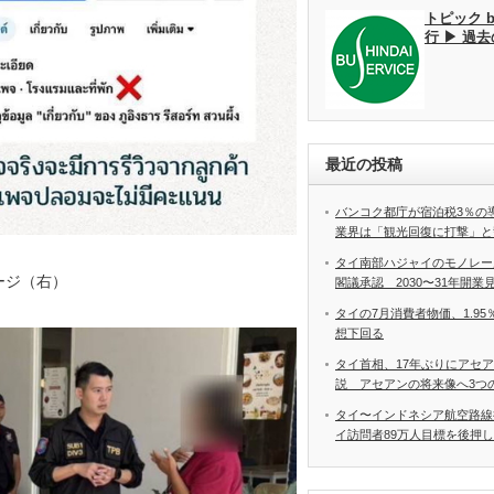
トピック 
行 ▶ 過
最近の投稿
バンコク都庁が宿泊税3％の
業界は「観光回復に打撃」と
タイ南部ハジャイのモノレー
ージ（右）
閣議承認 2030〜31年開業
タイの7月消費者物価、1.9
想下回る
タイ首相、17年ぶりにアセ
説 アセアンの将来像へ3つ
タイ〜インドネシア航空路線
イ訪問者89万人目標を後押し