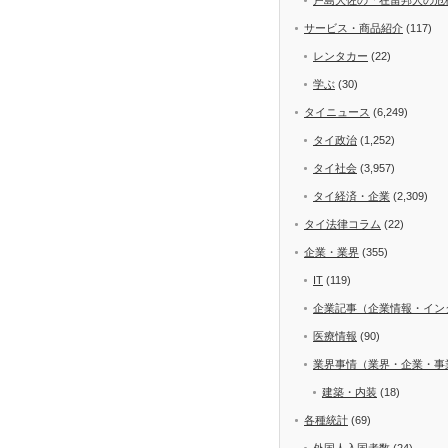
サービス・商品紹介
(117)
レンタカー
(22)
学ぶ
(30)
タイニュース
(6,249)
タイ政治
(1,252)
タイ社会
(3,957)
タイ経済・企業
(2,309)
タイ法律コラム
(22)
企業・業界
(355)
IT
(119)
企業記事（企業情報・イン
医療情報
(90)
業界事情（業界・企業・事
建築・内装
(18)
各種統計
(69)
外国人入国者数
(24)