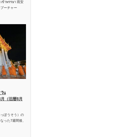
าพรรษา 雨安
ハブーチャー
ัน
、8月（旧暦8月
っぽうそう）の
なった7週間後、