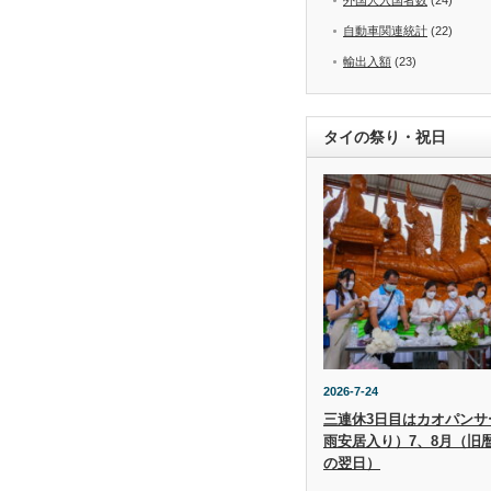
自動車関連統計
(22)
輸出入額
(23)
タイの祭り・祝日
2026-7-24
三連休3日目はカオパンサー（
雨安居入り）7、8月（旧
の翌日）