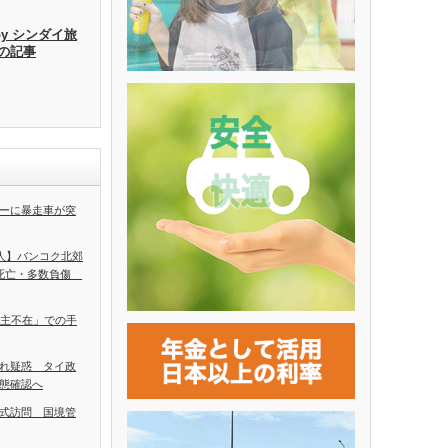
by シンダイ旅
去の記事
ーに暴走車が突
5人】バンコク北郊
人死亡・多数負傷
ち主不在」での手
れ疑惑 タイ政
態確認へ
式訪問 国境管