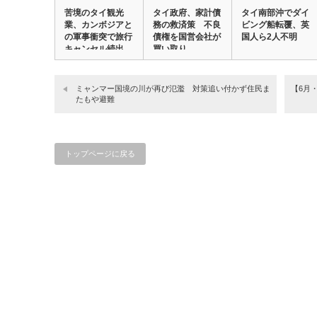
苦境のタイ観光
タイ政府、家計債
タイ南部沖でダイ
業、カンボジアと
務の救済策 不良
ビング船転覆、英
の軍事衝突で旅行
債権を国営会社が
国人ら2人不明
キャンセル続出
買い取り
ミャンマー国境の川が再び氾濫 対策追い付かず住民ま
【6月
たもや避難
トップページに戻る