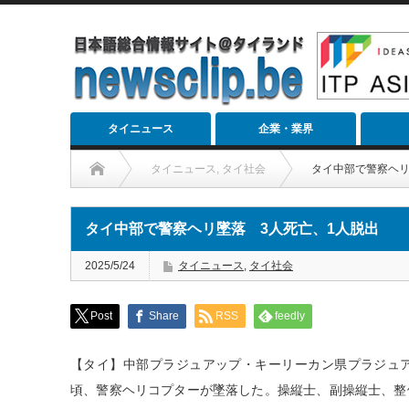
タイニュース
企業・業界
タイニュース
,
タイ社会
タイ中部で警察ヘリ
タイ中部で警察ヘリ墜落 3人死亡、1人脱出
2025/5/24
タイニュース
,
タイ社会
Post
Share
RSS
feedly
【タイ】中部プラジュアップ・キーリーカン県プラジュア
頃、警察ヘリコプターが墜落した。操縦士、副操縦士、整