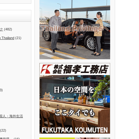
ク
(482)
n Thailand
(21)
3)
国人・海外生活
(22)
機管理」
(16)