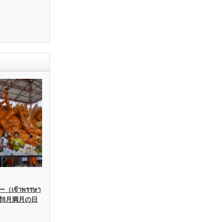
เข้าพรรษา
暦8月満月の日