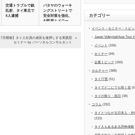
交通トラブルで銃
パタヤのウォーキ
乱射、タイ東北で
ングストリートで
カテゴリー
4人逮捕
安全対策を強化、
AI監視とドロー…
イベント・セミナー・トピッ
Japan Volleyball Asia Tour I
・7月開催】タイ人社員の成長を後押しする実践型
セミナー by パーソネルコンサルタント
イベント
(106)
セミナー
(94)
企業トピック
(260)
カルチャー
(388)
タイ77景
(51)
タイでどこにでも咲く花
(6
タイの祭り・祝日
(38)
コラム
(292)
タイとつながる日本人・外
(210)
タイ人もあるある恐怖体験
戸島大佐の「在留邦人の危