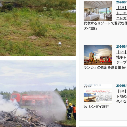
2026/8/
【8/
ト」エ
エレガ
代表するリゾートで贅沢な休
ダイ旅行
…
2026/8/
【8/
地キャ
ジープ
ランカ」の見所を巡る旅 by
…
2026/8/
【8/
ト地の
色々な
by シンダイ旅行
…