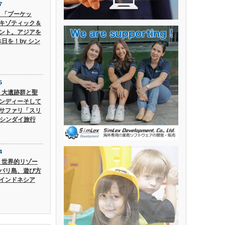
7
6】「プーケッ
キゾティック＆
ント。アジアを
日を！by シン
5
5】大遺跡群と聖
ンディーそして
サファリ「スリ
 シンダイ旅行
4
4】世界的リゾー
バリ島、遊び方
インドネシア