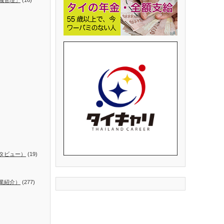
タビュー）
(19)
業紹介）
(277)