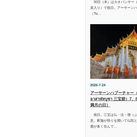
30日（木）はカオパンサー（เข้
居入り）で祝日。アーサーン
（วัน…
2026-7-24
アーサーンハブーチャー（ว
อาสาฬหบูชา 三宝節）7
満月の日）
祝日。三宝は仏・法・僧（ぶ
意。釈迦が悟りを開いて仏陀と
鹿が多く住んで…