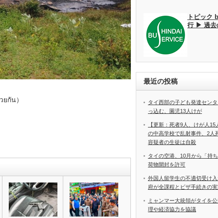
トピック 
行 ▶ 過
最近の投稿
วยกัน）
タイ西部の子ども発達センタ
っ込む、園児13人けが
【更新：死者9人、けが人1
の中高学校で乱射事件、2
容疑者の生徒は自殺
タイの空港、10月から「持
荷物開封を許可
外国人留学生の不適切受け入
府が全課程とビザ手続きの実
ミャンマー大統領がタイを公
理や経済協力を協議