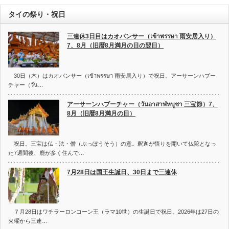
タイの祭り・祝日
三連休3日目はカオパンサー（เข้าพรรษา 雨安居入り）
7、8月（旧暦8月満月の日の翌日）
30日（木）はカオパンサー（เข้าพรรษา 雨安居入り）で祝日。アーサーンハブー
チャー（วัน…
アーサーンハブーチャー（วันอาสาฬหบูชา 三宝節）7、
8月（旧暦8月満月の日）
祝日。三宝は仏・法・僧（ぶっぽうそう）の意。釈迦が悟りを開いて仏陀となっ
た7週間後、鹿が多く住んで…
7月28日は国王生誕日、30日まで三連休
７月28日はワチラーロンコーン王（ラマ10世）の生誕日で祝日。2026年は27日の
火曜から三連…