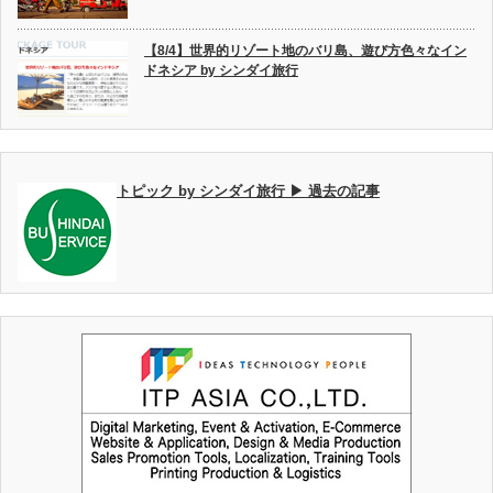
【8/4】世界的リゾート地のバリ島、遊び方色々なイン
ドネシア by シンダイ旅行
トピック by シンダイ旅行 ▶ 過去の記事