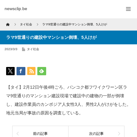
newsclip.be
Home
タイ社会
ラマ9世通りの建設中マンション倒壊、5人けが
ラマ9世通りの建設中マンション倒壊、5人けが
2023/3/3
タイ社会
【タイ】2月12日午後4時ごろ、バンコク都フワイクワーン区ラ
マ9世通りのマンション建設現場で建設中の建物の一部が倒壊
し、建設作業員のカンボジア人女性3人、男性2人がけがをした。
地元当局が事故の原因を調査している。
前の記事
次の記事