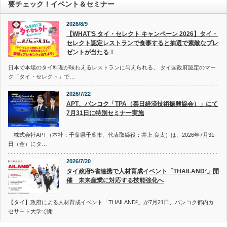
要チェック！イベント＆セミナー
2026/8/9
【WHAT’S タイ・セレクト キャンペーン 2026】タイ・
セレクト認定レストランで食事すると抽選で素敵なプレ
ゼントが当たる！
日本で本場のタイ料理が味わえるレストランに与えられる、 タイ国政府認定のマー
ク「タイ・セレクト」で…
2026/7/22
APT、バンコク「TPA（泰日経済技術振興協会）」にて
7月31日に特別セミナー実施
株式会社APT（本社：千葉県千葉市、代表取締役：井上 良太）は、2026年7月31
日（金）にタ…
2026/7/20
タイ政府5省連携で人材育成イベント「THAILAND²」開
催 未来産業に対応する技能強化へ
【タイ】政府による人材育成イベント「THAILAND²」が7月21日、バンコク都内カ
セサート大学で開…