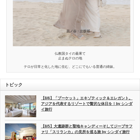
仏教国タイの最果て
止まぬテロの地
テロが日常と化した地に住む、どこにでもいる普通の姉妹。
トピック
【8/6】「プーケット」エキゾティック＆エレガント。
アジアを代表するリゾートで贅沢な休日を！by シンダ
イ旅行
【8/5】大遺跡群と聖地キャンディーそしてジープサフ
ァリ「スリランカ」の見所を巡る旅 by シンダイ旅行