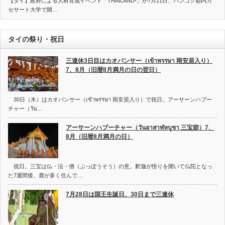
【タイ】政府による人材育成イベント「THAILAND²」が7月21日、バンコク都内カ
セサート大学で開…
タイの祭り・祝日
三連休3日目はカオパンサー（เข้าพรรษา 雨安居入り）
7、8月（旧暦8月満月の日の翌日）
30日（木）はカオパンサー（เข้าพรรษา 雨安居入り）で祝日。アーサーンハブー
チャー（วัน…
アーサーンハブーチャー（วันอาสาฬหบูชา 三宝節）7、
8月（旧暦8月満月の日）
祝日。三宝は仏・法・僧（ぶっぽうそう）の意。釈迦が悟りを開いて仏陀となっ
た7週間後、鹿が多く住んで…
7月28日は国王生誕日、30日まで三連休