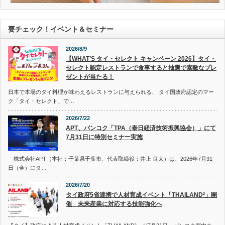
要チェック！イベント＆セミナー
2026/8/9
【WHAT’S タイ・セレクト キャンペーン 2026】タイ・
セレクト認定レストランで食事すると抽選で素敵なプレ
ゼントが当たる！
日本で本場のタイ料理が味わえるレストランに与えられる、 タイ国政府認定のマー
ク「タイ・セレクト」で…
2026/7/22
APT、バンコク「TPA（泰日経済技術振興協会）」にて
7月31日に特別セミナー実施
株式会社APT（本社：千葉県千葉市、代表取締役：井上 良太）は、2026年7月31
日（金）にタ…
2026/7/20
タイ政府5省連携で人材育成イベント「THAILAND²」開
催 未来産業に対応する技能強化へ