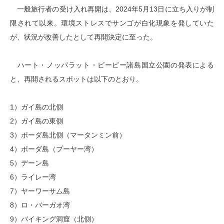
一般旅行者の受け入れ再開は、2024年5月13日に立ち入りが制
限されて以来。環境ストレスでサンゴが白化現象を発していた
が、状況が改善したとして再開決定に至った。
ハート・ノッパラット・ピーピー諸島国立公園の発表による
と、再開されるスポットは以下のとおり。
1）ガイ島の北側
2）ガイ島の東側
3）ポーダ島北側（マータンミン前）
4）ポーダ島（プーヤー湾）
5）デーン島
6）ライレー湾
7）ヤーワーサム島
8）ロ・バーガオ湾
9）バイキング洞窟（北側）