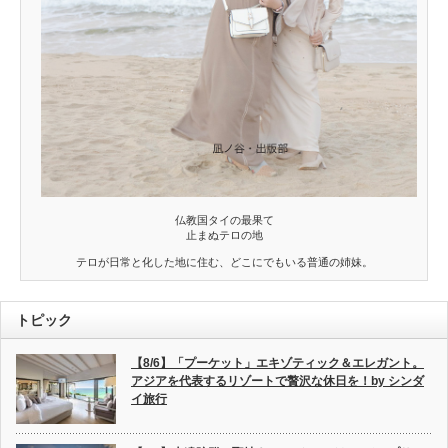
仏教国タイの最果て
止まぬテロの地
テロが日常と化した地に住む、どこにでもいる普通の姉妹。
トピック
【8/6】「プーケット」エキゾティック＆エレガント。
アジアを代表するリゾートで贅沢な休日を！by シンダ
イ旅行