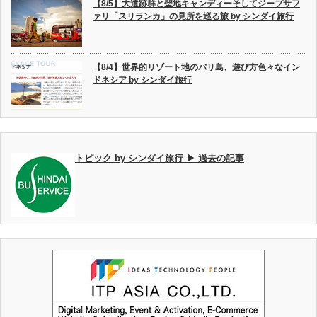
【8/5】大遺跡群と聖地キャンディーそしてジープサフ
ァリ「スリランカ」の見所を巡る旅 by シンダイ旅行
【8/4】世界的リゾート地のバリ島、遊び方色々なイン
ドネシア by シンダイ旅行
トピック by シンダイ旅行 ▶ 過去の記事