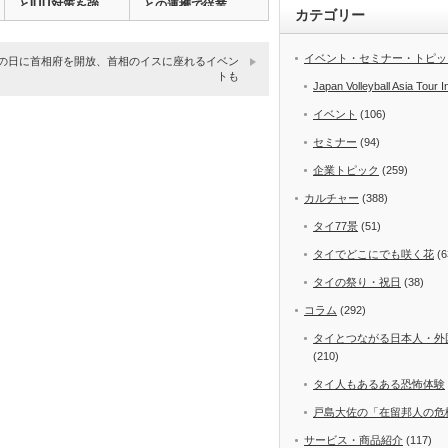
とIUU対策を強…
との連携で従業
カテゴリー
員…
イベント・セミナー・トピッ
の日に首相府を開放、首相のイスに座れるイベン
トも
Japan Volleyball Asia Tour I
イベント
(106)
セミナー
(94)
企業トピック
(259)
カルチャー
(388)
タイ77景
(51)
タイでどこにでも咲く花
(6
タイの祭り・祝日
(38)
コラム
(292)
タイとつながる日本人・外
(210)
タイ人もあるある恐怖体験
戸島大佐の「在留邦人の危
サービス・商品紹介
(117)