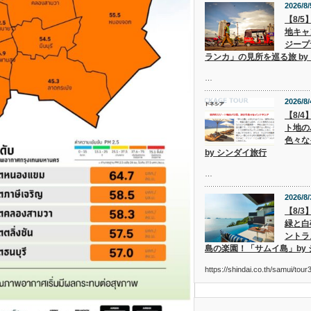
2026/8/
【8/
地キャ
ジープ
ランカ」の見所を巡る旅 by
…
2026/8/
【8/
ト地の
色々な
by シンダイ旅行
…
2026/8/
【8/
緑と白
ントラ
島の楽園！「サムイ島」by
https://shindai.co.th/samui/to