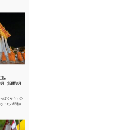
ัน
、8月（旧暦8月
っぽうそう）の
なった7週間後、