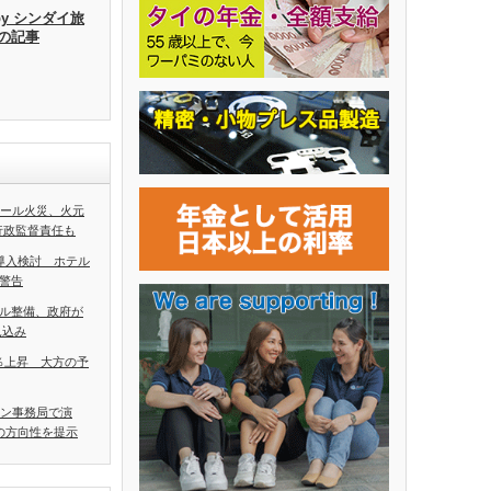
by シンダイ旅
去の記事
ホール火災、火元
行政監督責任も
導入検討 ホテル
警告
ル整備、政府が
見込み
5％上昇 大方の予
アン事務局で演
の方向性を提示