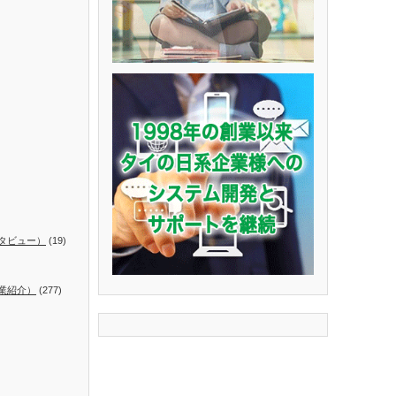
タビュー）
(19)
業紹介）
(277)