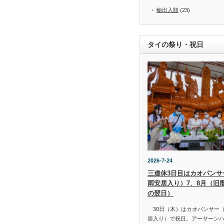
輸出入額
(23)
タイの祭り・祝日
2026-7-24
三連休3日目はカオパンサー（
雨安居入り）7、8月（旧
の翌日）
30日（木）はカオパンサー（เข้
居入り）で祝日。アーサーン