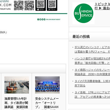
トピック 
行 ▶ 過
BMA）
最近の投稿
37人死亡のバンコク・ビア
は電線を覆うPUフォーム 
バンコク都庁が宿泊税3％の
業界は「観光回復に打撃」と
タイ南部ハジャイのモノレー
閣議承認 2030〜31年開業
タイの7月消費者物価、1.9
想下回る
タイ首相、17年ぶりにアセ
説 アセアンの将来像へ3つ
漁業管理5カ年計
安全システムメー
画、タイ政府が閣
カー「オートリ
議承認 資源回復
ブ」 国連SAAH