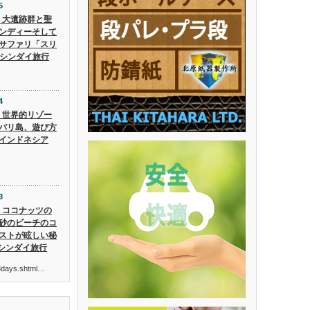
5
5】大遺跡群と聖
ンディーそして
サファリ「スリ
 シンダイ旅行
4
4】世界的リゾー
バリ島、遊び方
インドネシア
3
3】ココナッツの
砂のビーチのコ
ストが眩しい秘
 シンダイ旅行
ur3days.shtml…