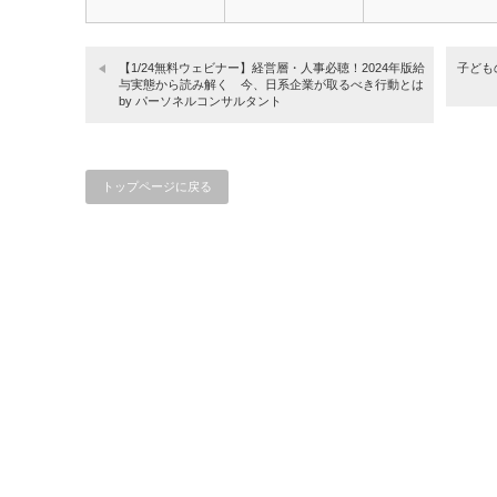
【1/24無料ウェビナー】経営層・人事必聴！2024年版給
子ども
与実態から読み解く 今、日系企業が取るべき行動とは
by パーソネルコンサルタント
トップページに戻る