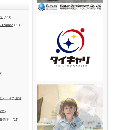
ク
(481)
n Thailand
(21)
3)
国人・海外生活
(22)
機管理」
(16)