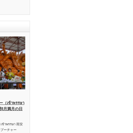
เข้าพรรษา
暦8月満月の日
าพรรษา 雨安
ハブーチャー