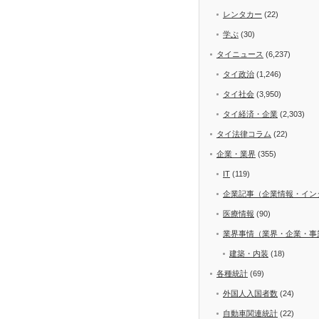
レンタカー
(22)
学ぶ
(30)
タイニュース
(6,237)
タイ政治
(1,246)
タイ社会
(3,950)
タイ経済・企業
(2,303)
タイ法律コラム
(22)
企業・業界
(355)
IT
(119)
企業記事（企業情報・イン
医療情報
(90)
業界事情（業界・企業・事
建築・内装
(18)
各種統計
(69)
外国人入国者数
(24)
自動車関連統計
(22)