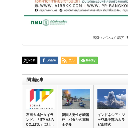
画像：バンコク都庁（
Post
Share
RSS
feedly
関連記事
石田大成社タイラ
韓国人男性が転落
インドネシア・ジ
ンド、「ITP ASIA
死 パタヤの高層
ャワ島中部のムラ
CO.,LTD.」に社…
ホテル
ピ山噴火