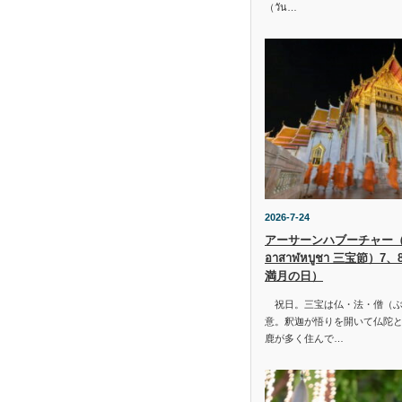
（วัน…
2026-7-24
アーサーンハブーチャー（ว
อาสาฬหบูชา 三宝節）7
満月の日）
祝日。三宝は仏・法・僧（ぶ
意。釈迦が悟りを開いて仏陀と
鹿が多く住んで…