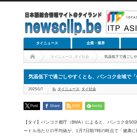
タイニュース
企業・業界
タイニュース
,
タイ社会
気温低下で過ごし
気温低下で過ごしやすくとも、バンコク全域で「
2025/1/7
タイニュース
,
タイ社会
Post
Share
RSS
feedly
【タイ】バンコク都庁（BMA）によると、バンコク全50区
ートル当たりの平均値が、1月7日朝7時の時点で「健康に被