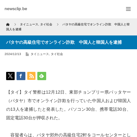
newsclip.be
Home
タイニュース
,
タイ社会
パタヤの高級住宅でオンライン詐欺 中国人と韓
国人を逮捕
パタヤの高級住宅でオンライン詐欺 中国人と韓国人を逮捕
2024/12/13
タイニュース
,
タイ社会
【タイ】タイ警察は12月12日、東部チョンブリー県パッタヤー
（パタヤ）市でオンライン詐欺を行っていた中国人および韓国人
の13人を逮捕したと発表した。パソコン30台、携帯電話30台、
固定電話30台が押収された。
容疑者らは、パタヤ郊外の高級住宅2軒をコールセンターとし