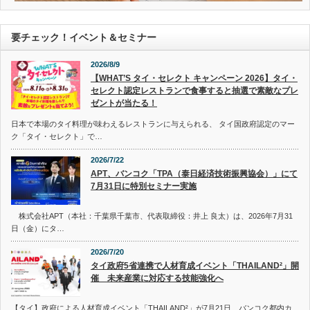
要チェック！イベント＆セミナー
2026/8/9
【WHAT’S タイ・セレクト キャンペーン 2026】タイ・
セレクト認定レストランで食事すると抽選で素敵なプレ
ゼントが当たる！
日本で本場のタイ料理が味わえるレストランに与えられる、 タイ国政府認定のマー
ク「タイ・セレクト」で…
2026/7/22
APT、バンコク「TPA（泰日経済技術振興協会）」にて
7月31日に特別セミナー実施
株式会社APT（本社：千葉県千葉市、代表取締役：井上 良太）は、2026年7月31
日（金）にタ…
2026/7/20
タイ政府5省連携で人材育成イベント「THAILAND²」開
催 未来産業に対応する技能強化へ
【タイ】政府による人材育成イベント「THAILAND²」が7月21日、バンコク都内カ