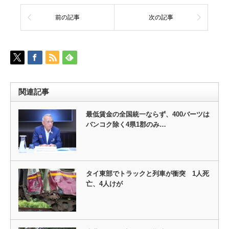
前の記事
次の記事
関連記事
最低賃金の全国統一ならず、400バーツは
バンコク除く4県1郡のみ…
タイ東部でトラックと列車が衝突 1人死
亡、4人けが