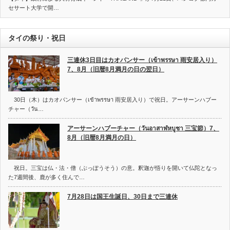
セサート大学で開…
タイの祭り・祝日
三連休3日目はカオパンサー（เข้าพรรษา 雨安居入り）
7、8月（旧暦8月満月の日の翌日）
30日（木）はカオパンサー（เข้าพรรษา 雨安居入り）で祝日。アーサーンハブー
チャー（วัน…
アーサーンハブーチャー（วันอาสาฬหบูชา 三宝節）7、
8月（旧暦8月満月の日）
祝日。三宝は仏・法・僧（ぶっぽうそう）の意。釈迦が悟りを開いて仏陀となっ
た7週間後、鹿が多く住んで…
7月28日は国王生誕日、30日まで三連休