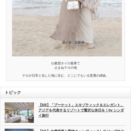
仏教国タイの最果て
止まぬテロの地
テロが日常と化した地に住む、どこにでもいる普通の姉妹。
トピック
【8/6】「プーケット」エキゾティック＆エレガント。
アジアを代表するリゾートで贅沢な休日を！by シンダ
イ旅行