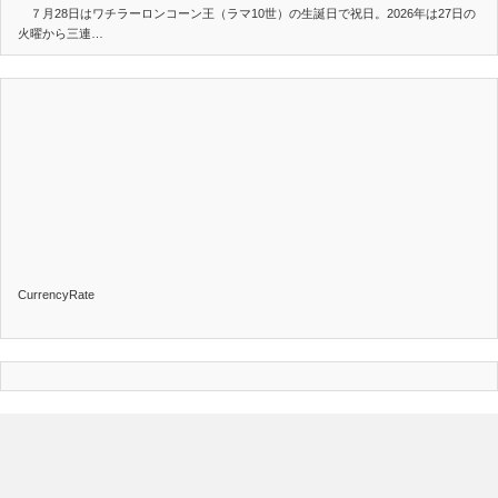
７月28日はワチラーロンコーン王（ラマ10世）の生誕日で祝日。2026年は27日の
火曜から三連…
CurrencyRate