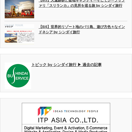
【8/5】大遺跡群と聖地キャンディーそしてジープサフ
ァリ「スリランカ」の見所を巡る旅 by シンダイ旅行
【8/4】世界的リゾート地のバリ島、遊び方色々なイン
ドネシア by シンダイ旅行
トピック by シンダイ旅行 ▶ 過去の記事