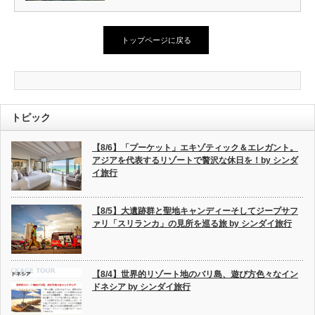
トップページに戻る
トピック
【8/6】「プーケット」エキゾティック＆エレガント。
アジアを代表するリゾートで贅沢な休日を！by シンダ
イ旅行
【8/5】大遺跡群と聖地キャンディーそしてジープサフ
ァリ「スリランカ」の見所を巡る旅 by シンダイ旅行
【8/4】世界的リゾート地のバリ島、遊び方色々なイン
ドネシア by シンダイ旅行