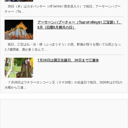
30日（木）はカオパンサー（เข้าพรรษา 雨安居入り）で祝日。アーサーンハブー
チャー（วัน…
アーサーンハブーチャー（วันอาสาฬหบูชา 三宝節）7、
8月（旧暦8月満月の日）
祝日。三宝は仏・法・僧（ぶっぽうそう）の意。釈迦が悟りを開いて仏陀となっ
た7週間後、鹿が多く住んで…
7月28日は国王生誕日、30日まで三連休
７月28日はワチラーロンコーン王（ラマ10世）の生誕日で祝日。2026年は27日の
火曜から三連…