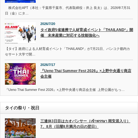
株式会社APT（本社：千葉県千葉市、代表取締役：井上 良太）は、2026年7月31
日（金）にタ…
2026/7/20
タイ政府5省連携で人材育成イベント「THAILAND²」開
催 未来産業に対応する技能強化へ
【タイ】政府による人材育成イベント「THAILAND²」が7月21日、バンコク都内カ
セサート大学で開…
2026/7/17
『Ueno Thai Summer Fest 2026』×上野中央通り商店
会主催
『Ueno Thai Summer Fest 2026』×上野中央通り商店会主催 上野公園がもっ…
タイの祭り・祝日
三連休3日目はカオパンサー（เข้าพรรษา 雨安居入り）
7、8月（旧暦8月満月の日の翌日）