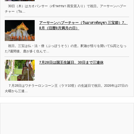
30日（木）はカオパンサー（เข้าพรรษา 雨安居入り）で祝日。アーサーンハブー
チャー（วัน…
アーサーンハブーチャー（วันอาสาฬหบูชา 三宝節）7、
8月（旧暦8月満月の日）
祝日。三宝は仏・法・僧（ぶっぽうそう）の意。釈迦が悟りを開いて仏陀となっ
た7週間後、鹿が多く住んで…
7月28日は国王生誕日、30日まで三連休
７月28日はワチラーロンコーン王（ラマ10世）の生誕日で祝日。2026年は27日の
火曜から三連…