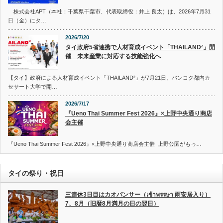
株式会社APT（本社：千葉県千葉市、代表取締役：井上 良太）は、2026年7月31
日（金）にタ…
2026/7/20
タイ政府5省連携で人材育成イベント「THAILAND²」開
催 未来産業に対応する技能強化へ
【タイ】政府による人材育成イベント「THAILAND²」が7月21日、バンコク都内カ
セサート大学で開…
2026/7/17
『Ueno Thai Summer Fest 2026』×上野中央通り商店
会主催
『Ueno Thai Summer Fest 2026』×上野中央通り商店会主催 上野公園がもっ…
タイの祭り・祝日
三連休3日目はカオパンサー（เข้าพรรษา 雨安居入り）
7、8月（旧暦8月満月の日の翌日）