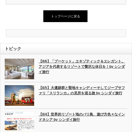
トップページに戻る
トピック
【8/6】「プーケット」エキゾティック＆エレガント。
アジアを代表するリゾートで贅沢な休日を！by シンダ
イ旅行
【8/5】大遺跡群と聖地キャンディーそしてジープサフ
ァリ「スリランカ」の見所を巡る旅 by シンダイ旅行
【8/4】世界的リゾート地のバリ島、遊び方色々なイン
ドネシア by シンダイ旅行