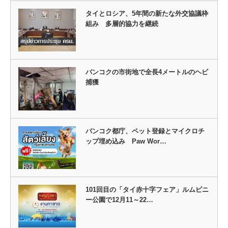
タイとロシア、5年間の新たな外交協議枠
組み 多層的協力を継続
バンコクの市街地で全長4メートルのヘビ
捕獲
バンコク都庁、ペット登録とマイクロチ
ップ埋め込み Paw Wor…
101回目の「タイ赤十字フェア」ルムピニ
ー公園で12月11～22…