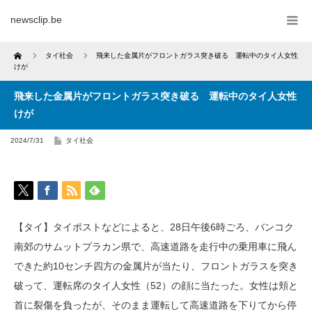
newsclip.be
Home
タイ社会
飛来した金属片がフロントガラス突き破る 運転中のタイ人女性
けが
飛来した金属片がフロントガラス突き破る 運転中のタイ人女性
けが
2024/7/31
タイ社会
【タイ】タイポストなどによると、28日午後6時ごろ、バンコク
南郊のサムットプラカン県で、高速道路を走行中の乗用車に飛ん
できた約10センチ四方の金属片が当たり、フロントガラスを突き
破って、運転席のタイ人女性（52）の顔に当たった。女性は頬と
首に裂傷を負ったが、そのまま運転して高速道路を下りてから停