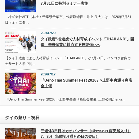
7月31日に特別セミナー実施
株式会社APT（本社：千葉県千葉市、代表取締役：井上 良太）は、2026年7月31
日（金）にタ…
2026/7/20
タイ政府5省連携で人材育成イベント「THAILAND²」開
催 未来産業に対応する技能強化へ
【タイ】政府による人材育成イベント「THAILAND²」が7月21日、バンコク都内カ
セサート大学で開…
2026/7/17
『Ueno Thai Summer Fest 2026』×上野中央通り商店
会主催
『Ueno Thai Summer Fest 2026』×上野中央通り商店会主催 上野公園がもっ…
タイの祭り・祝日
三連休3日目はカオパンサー（เข้าพรรษา 雨安居入り）
7、8月（旧暦8月満月の日の翌日）