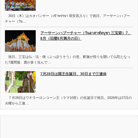
30日（木）はカオパンサー（เข้าพรรษา 雨安居入り）で祝日。アーサーンハブー
チャー（วัน…
アーサーンハブーチャー（วันอาสาฬหบูชา 三宝節）7、
8月（旧暦8月満月の日）
祝日。三宝は仏・法・僧（ぶっぽうそう）の意。釈迦が悟りを開いて仏陀となっ
た7週間後、鹿が多く住んで…
7月28日は国王生誕日、30日まで三連休
７月28日はワチラーロンコーン王（ラマ10世）の生誕日で祝日。2026年は27日の
火曜から三連…