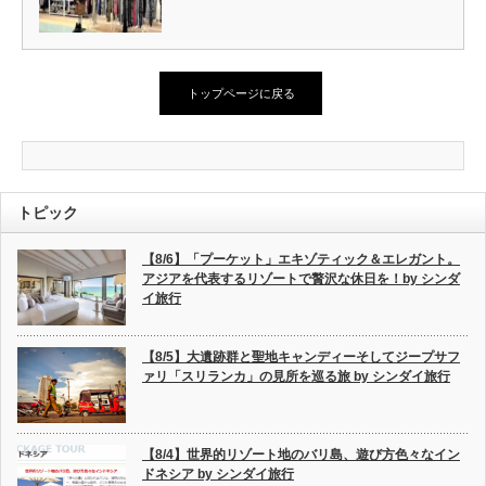
トップページに戻る
トピック
【8/6】「プーケット」エキゾティック＆エレガント。
アジアを代表するリゾートで贅沢な休日を！by シンダ
イ旅行
【8/5】大遺跡群と聖地キャンディーそしてジープサフ
ァリ「スリランカ」の見所を巡る旅 by シンダイ旅行
【8/4】世界的リゾート地のバリ島、遊び方色々なイン
ドネシア by シンダイ旅行