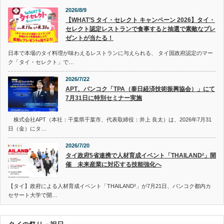
2026/8/9
【WHAT’S タイ・セレクト キャンペーン 2026】タイ・
セレクト認定レストランで食事すると抽選で素敵なプレ
ゼントが当たる！
日本で本場のタイ料理が味わえるレストランに与えられる、 タイ国政府認定のマー
ク「タイ・セレクト」で…
2026/7/22
APT、バンコク「TPA（泰日経済技術振興協会）」にて
7月31日に特別セミナー実施
株式会社APT（本社：千葉県千葉市、代表取締役：井上 良太）は、2026年7月31
日（金）にタ…
2026/7/20
タイ政府5省連携で人材育成イベント「THAILAND²」開
催 未来産業に対応する技能強化へ
【タイ】政府による人材育成イベント「THAILAND²」が7月21日、バンコク都内カ
セサート大学で開…