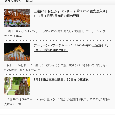
タイの祭り・祝日
三連休3日目はカオパンサー（เข้าพรรษา 雨安居入り）
7、8月（旧暦8月満月の日の翌日）
30日（木）はカオパンサー（เข้าพรรษา 雨安居入り）で祝日。アーサーンハブー
チャー（วัน…
アーサーンハブーチャー（วันอาสาฬหบูชา 三宝節）7、
8月（旧暦8月満月の日）
祝日。三宝は仏・法・僧（ぶっぽうそう）の意。釈迦が悟りを開いて仏陀となっ
た7週間後、鹿が多く住んで…
7月28日は国王生誕日、30日まで三連休
７月28日はワチラーロンコーン王（ラマ10世）の生誕日で祝日。2026年は27日の
火曜から三連…