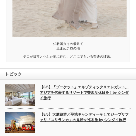
仏教国タイの最果て
止まぬテロの地
テロが日常と化した地に住む、どこにでもいる普通の姉妹。
トピック
【8/6】「プーケット」エキゾティック＆エレガント。
アジアを代表するリゾートで贅沢な休日を！by シンダ
イ旅行
【8/5】大遺跡群と聖地キャンディーそしてジープサフ
ァリ「スリランカ」の見所を巡る旅 by シンダイ旅行