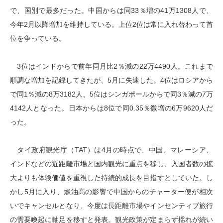
で、国別で最多だった。中国からは同33％増の41万1308人で、
今年2月以降増加を維持している。上位2位は常に入れ替わって首
位を争っている。
3位はインドからで前年同月比2％減の22万4490人。これまで
順調な増加を記録してきたが、5月に失速した。4位はロシアから
で同1％減の8万3182人、5位はシンガポールからで同3％減の7万
4142人となった。日本からは8位で同0.35％微増の6万9620人だ
った。
タイ政府観光庁（TAT）は4月の時点で、中国、マレーシア、
インドなどの近距離市場と国内観光に重点を移し、入国者数の拡
大よりも体験価値を重視した持続的成長を目指すとしていた。し
かし5月に入り、燃油高の影響で中国からのチャーター便が相次
いでキャンセルとなり、今度は長距離市場やインセンティブ旅行
の需要喚起に軸足を移すと発表。観光政策が定まらず揺れが続い