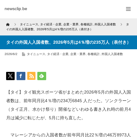
newsclip.be
Home
タイニュース
,
タイ経済・企業
,
企業・業界
,
各種統計
,
外国人入国者数
タ
イの外国人入国者数、2026年5月は4％増の235万人（表付き）
タイの外国人入国者数、2026年5月は4％増の235万人（表付き）
2026/6/2
タイニュース
,
タイ経済・企業
,
企業・業界
,
各種統計
,
外国人入国者数
【タイ】タイ観光スポーツ省がまとめた2026年5月の外国人入国
者数は、前年同月比4％増の234万6845 人だった。ソンクラーン
（タイ正月、水かけ祭り）開催などいわゆる書き入れ時の前月4
月は減少に転じたが、5月に持ち直した。
マレーシアからの入国者数が前年同月比22％増の46万8973人