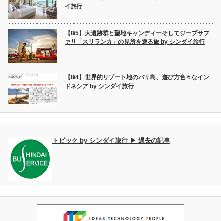
イ旅行
【8/5】大遺跡群と聖地キャンディーそしてジープサフ
ァリ「スリランカ」の見所を巡る旅 by シンダイ旅行
【8/4】世界的リゾート地のバリ島、遊び方色々なイン
ドネシア by シンダイ旅行
トピック by シンダイ旅行 ▶ 過去の記事