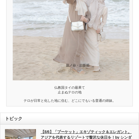
仏教国タイの最果て
止まぬテロの地
テロが日常と化した地に住む、どこにでもいる普通の姉妹。
トピック
【8/6】「プーケット」エキゾティック＆エレガント。
アジアを代表するリゾートで贅沢な休日を！by シンダ