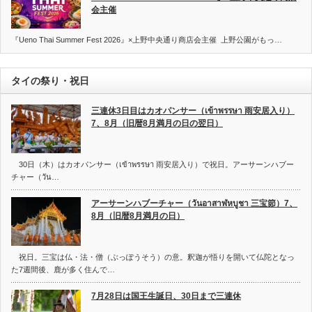
会主催
『Ueno Thai Summer Fest 2026』×上野中央通り商店会主催 上野公園がもっ…
タイの祭り・祝日
三連休3日目はカオパンサー（เข้าพรรษา 雨安居入り）
7、8月（旧暦8月満月の日の翌日）
30日（木）はカオパンサー（เข้าพรรษา 雨安居入り）で祝日。アーサーンハブー
チャー（วัน…
アーサーンハブーチャー（วันอาสาฬหบูชา 三宝節）7、
8月（旧暦8月満月の日）
祝日。三宝は仏・法・僧（ぶっぽうそう）の意。釈迦が悟りを開いて仏陀となっ
た7週間後、鹿が多く住んで…
7月28日は国王生誕日、30日まで三連休