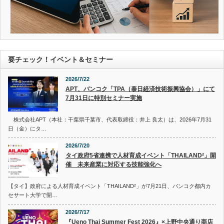
要チェック！イベント＆セミナー
2026/7/22
APT、バンコク「TPA（泰日経済技術振興協会）」にて
7月31日に特別セミナー実施
株式会社APT（本社：千葉県千葉市、代表取締役：井上 良太）は、2026年7月31
日（金）にタ…
2026/7/20
タイ政府5省連携で人材育成イベント「THAILAND²」開
催 未来産業に対応する技能強化へ
【タイ】政府による人材育成イベント「THAILAND²」が7月21日、バンコク都内カ
セサート大学で開…
2026/7/17
『Ueno Thai Summer Fest 2026』×上野中央通り商店