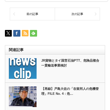
前の記事
次の記事
関連記事
JR貨物とタイ国営石油PTT、危険品複合
一貫輸送事業検討
【再録】戸島大佐の「在留邦人の危機管
理」FILE No. 4：危…