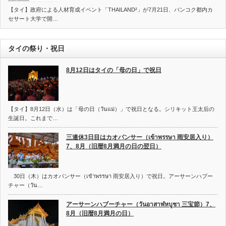
【タイ】政府による人材育成イベント「THAILAND²」が7月21日、バンコク都内カ
セサート大学で開…
タイの祭り・祝日
8月12日はタイの「母の日」で祝日
【タイ】8月12日（水）は「母の日（วันแม่）」で祝日となる。シリキット王太后の
生誕日。これまで…
三連休3日目はカオパンサー（เข้าพรรษา 雨安居入り）
7、8月（旧暦8月満月の日の翌日）
30日（木）はカオパンサー（เข้าพรรษา 雨安居入り）で祝日。アーサーンハブー
チャー（วัน…
アーサーンハブーチャー（วันอาสาฬหบูชา 三宝節）7、
8月（旧暦8月満月の日）