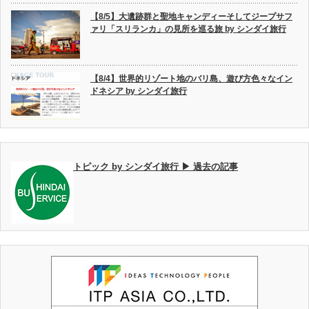
【8/5】大遺跡群と聖地キャンディーそしてジープサフ
ァリ「スリランカ」の見所を巡る旅 by シンダイ旅行
【8/4】世界的リゾート地のバリ島、遊び方色々なイン
ドネシア by シンダイ旅行
トピック by シンダイ旅行 ▶ 過去の記事