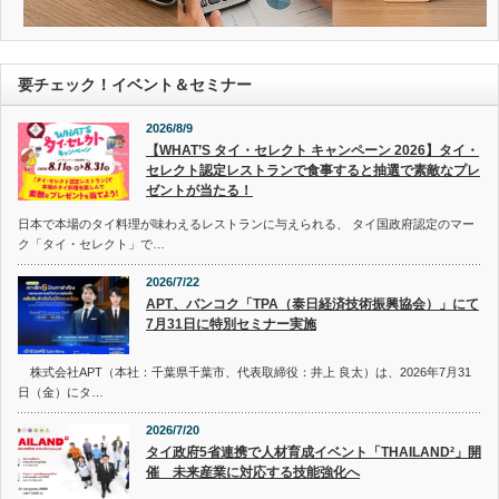
要チェック！イベント＆セミナー
2026/8/9
【WHAT’S タイ・セレクト キャンペーン 2026】タイ・
セレクト認定レストランで食事すると抽選で素敵なプレ
ゼントが当たる！
日本で本場のタイ料理が味わえるレストランに与えられる、 タイ国政府認定のマー
ク「タイ・セレクト」で…
2026/7/22
APT、バンコク「TPA（泰日経済技術振興協会）」にて
7月31日に特別セミナー実施
株式会社APT（本社：千葉県千葉市、代表取締役：井上 良太）は、2026年7月31
日（金）にタ…
2026/7/20
タイ政府5省連携で人材育成イベント「THAILAND²」開
催 未来産業に対応する技能強化へ