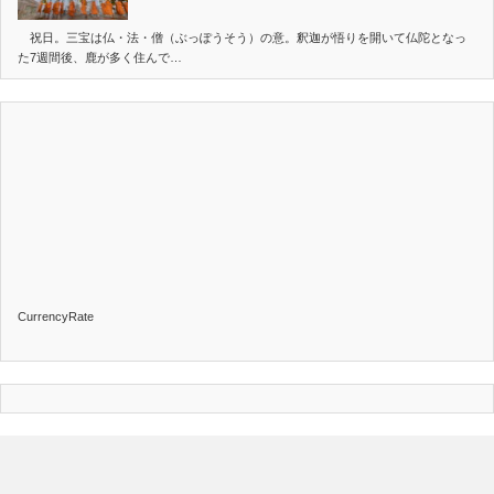
祝日。三宝は仏・法・僧（ぶっぽうそう）の意。釈迦が悟りを開いて仏陀となっ
た7週間後、鹿が多く住んで…
CurrencyRate