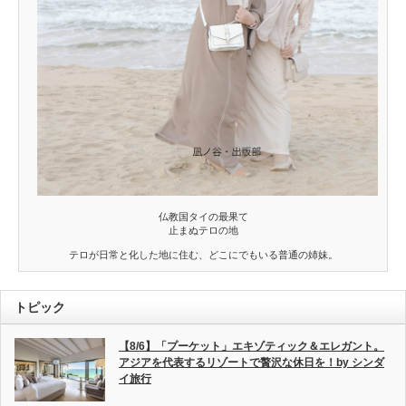
仏教国タイの最果て
止まぬテロの地
テロが日常と化した地に住む、どこにでもいる普通の姉妹。
トピック
【8/6】「プーケット」エキゾティック＆エレガント。
アジアを代表するリゾートで贅沢な休日を！by シンダ
イ旅行