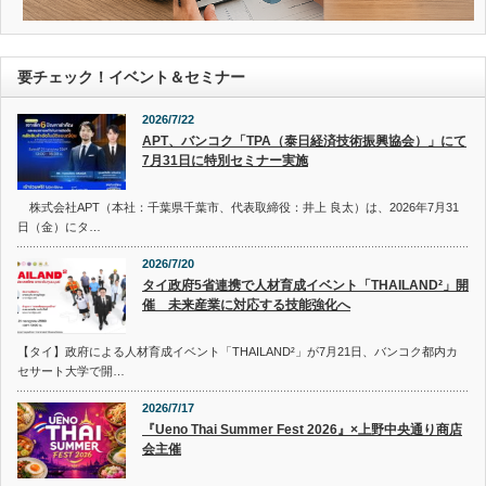
要チェック！イベント＆セミナー
2026/7/22
APT、バンコク「TPA（泰日経済技術振興協会）」にて
7月31日に特別セミナー実施
株式会社APT（本社：千葉県千葉市、代表取締役：井上 良太）は、2026年7月31
日（金）にタ…
2026/7/20
タイ政府5省連携で人材育成イベント「THAILAND²」開
催 未来産業に対応する技能強化へ
【タイ】政府による人材育成イベント「THAILAND²」が7月21日、バンコク都内カ
セサート大学で開…
2026/7/17
『Ueno Thai Summer Fest 2026』×上野中央通り商店
会主催