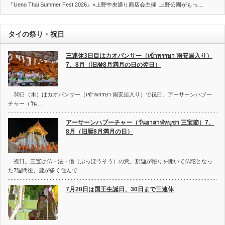
『Ueno Thai Summer Fest 2026』×上野中央通り商店会主催 上野公園がもっ…
タイの祭り・祝日
三連休3日目はカオパンサー（เข้าพรรษา 雨安居入り）
7、8月（旧暦8月満月の日の翌日）
30日（木）はカオパンサー（เข้าพรรษา 雨安居入り）で祝日。アーサーンハブー
チャー（วัน…
アーサーンハブーチャー（วันอาสาฬหบูชา 三宝節）7、
8月（旧暦8月満月の日）
祝日。三宝は仏・法・僧（ぶっぽうそう）の意。釈迦が悟りを開いて仏陀となっ
た7週間後、鹿が多く住んで…
7月28日は国王生誕日、30日まで三連休