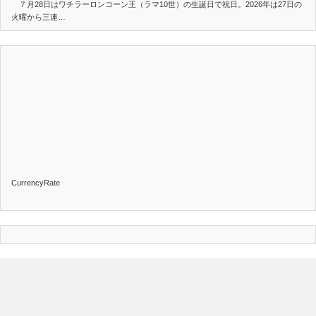
７月28日はワチラーロンコーン王（ラマ10世）の生誕日で祝日。2026年は27日の
火曜から三連…
CurrencyRate