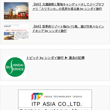
【8/5】大遺跡群と聖地キャンディーそしてジープサフ
ァリ「スリランカ」の見所を巡る旅 by シンダイ旅行
【8/4】世界的リゾート地のバリ島、遊び方色々なイン
ドネシア by シンダイ旅行
トピック by シンダイ旅行 ▶ 過去の記事