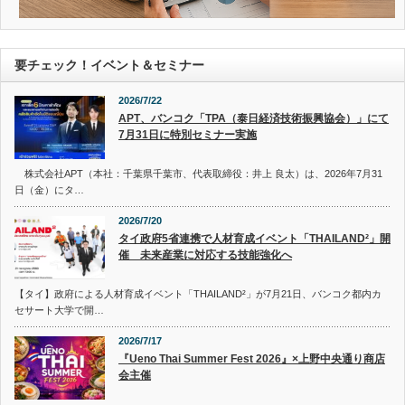
要チェック！イベント＆セミナー
2026/7/22
APT、バンコク「TPA（泰日経済技術振興協会）」にて
7月31日に特別セミナー実施
株式会社APT（本社：千葉県千葉市、代表取締役：井上 良太）は、2026年7月31
日（金）にタ…
2026/7/20
タイ政府5省連携で人材育成イベント「THAILAND²」開
催 未来産業に対応する技能強化へ
【タイ】政府による人材育成イベント「THAILAND²」が7月21日、バンコク都内カ
セサート大学で開…
2026/7/17
『Ueno Thai Summer Fest 2026』×上野中央通り商店
会主催