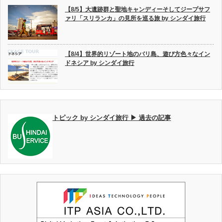
【8/5】大遺跡群と聖地キャンディーそしてジープサフ
ァリ「スリランカ」の見所を巡る旅 by シンダイ旅行
【8/4】世界的リゾート地のバリ島、遊び方色々なイン
ドネシア by シンダイ旅行
トピック by シンダイ旅行 ▶ 過去の記事