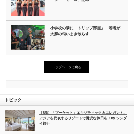
小学校の隣に「トリップ部屋」 若者が
大麻の匂いまき散らす
トップページに戻る
トピック
【8/6】「プーケット」エキゾティック＆エレガント。
アジアを代表するリゾートで贅沢な休日を！by シンダ
イ旅行