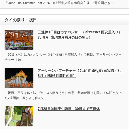
『Ueno Thai Summer Fest 2026』×上野中央通り商店会主催 上野公園がもっ…
タイの祭り・祝日
三連休3日目はカオパンサー（เข้าพรรษา 雨安居入り）
7、8月（旧暦8月満月の日の翌日）
30日（木）はカオパンサー（เข้าพรรษา 雨安居入り）で祝日。アーサーンハブー
チャー（วัน…
アーサーンハブーチャー（วันอาสาฬหบูชา 三宝節）7、
8月（旧暦8月満月の日）
祝日。三宝は仏・法・僧（ぶっぽうそう）の意。釈迦が悟りを開いて仏陀となっ
た7週間後、鹿が多く住んで…
7月28日は国王生誕日、30日まで三連休