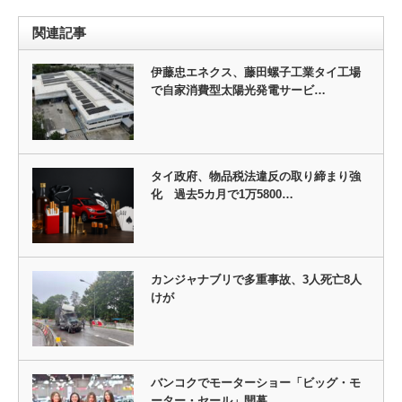
関連記事
伊藤忠エネクス、藤田螺子工業タイ工場
で自家消費型太陽光発電サービ…
タイ政府、物品税法違反の取り締まり強
化 過去5カ月で1万5800…
カンジャナブリで多重事故、3人死亡8人
けが
バンコクでモーターショー「ビッグ・モ
ーター・セール」開幕