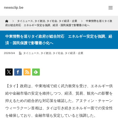
newsclip.be
Home
タイニュース
,
タイ政治
,
タイ社会
,
タイ経済・企業
中東情勢を巡りタイ政
府が総合対応 エネルギー安定を強調、経済・国民保護で影響最小化へ
中東情勢を巡りタイ政府が総合対応 エネルギー安定を強調、経
済・国民保護で影響最小化へ
2026/3/4
タイニュース
,
タイ政治
,
タイ社会
,
タイ経済・企業
【タイ】政府は、中東地域で続く武力衝突を受け、エネルギー供
給や金融市場の安定を維持しつつ、経済、貿易、観光への影響を
抑えるための総合的な対応策を確認した。アヌティン・チャーン
ウィーラクーン首相は、タイは引き続きエネルギー面での安全性
を確保しており、金融市場も安定していると強調した。