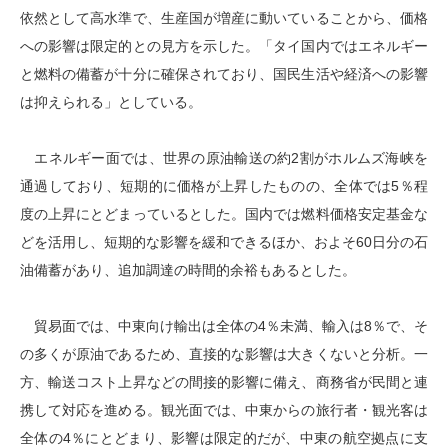
依然として高水準で、生産国が増産に動いていることから、価格
への影響は限定的との見方を示した。「タイ国内ではエネルギー
と燃料の備蓄が十分に確保されており、国民生活や経済への影響
は抑えられる」としている。
エネルギー面では、世界の原油輸送の約2割がホルムズ海峡を
通過しており、短期的に価格が上昇したものの、全体では5％程
度の上昇にとどまっているとした。国内では燃料価格安定基金な
どを活用し、短期的な影響を緩和できるほか、およそ60日分の石
油備蓄があり、追加調達の時間的余裕もあるとした。
貿易面では、中東向け輸出は全体の4％未満、輸入は8％で、そ
の多くが原油であるため、直接的な影響は大きくないと分析。一
方、輸送コスト上昇などの間接的影響に備え、商務省が民間と連
携して対応を進める。観光面では、中東からの旅行者・観光客は
全体の4％にとどまり、影響は限定的だが、中東の航空拠点に支