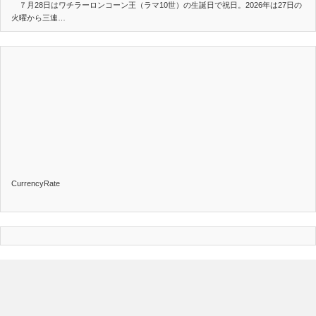
７月28日はワチラーロンコーン王（ラマ10世）の生誕日で祝日。2026年は27日の
火曜から三連…
CurrencyRate