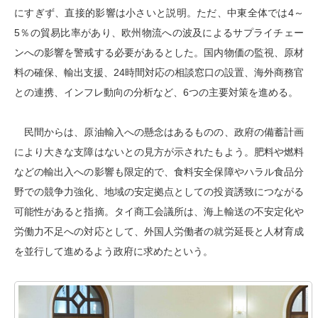
にすぎず、直接的影響は小さいと説明。ただ、中東全体では4～
5％の貿易比率があり、欧州物流への波及によるサプライチェー
ンへの影響を警戒する必要があるとした。国内物価の監視、原材
料の確保、輸出支援、24時間対応の相談窓口の設置、海外商務官
との連携、インフレ動向の分析など、6つの主要対策を進める。
民間からは、原油輸入への懸念はあるものの、政府の備蓄計画
により大きな支障はないとの見方が示されたもよう。肥料や燃料
などの輸出入への影響も限定的で、食料安全保障やハラル食品分
野での競争力強化、地域の安定拠点としての投資誘致につながる
可能性があると指摘。タイ商工会議所は、海上輸送の不安定化や
労働力不足への対応として、外国人労働者の就労延長と人材育成
を並行して進めるよう政府に求めたという。