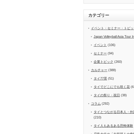
カテゴリー
イベント・セミナー・トピッ
Japan Volleyball Asia Tour I
イベント
(106)
セミナー
(94)
企業トピック
(260)
カルチャー
(388)
タイ77景
(51)
タイでどこにでも咲く花
(6
タイの祭り・祝日
(38)
コラム
(292)
タイとつながる日本人・外
(210)
タイ人もあるある恐怖体験
戸島大佐の「在留邦人の危