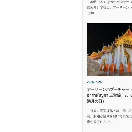
30日（木）はカオパンサー（เข้
居入り）で祝日。アーサーン
（วัน…
2026-7-24
アーサーンハブーチャー（ว
อาสาฬหบูชา 三宝節）7
満月の日）
祝日。三宝は仏・法・僧（ぶ
意。釈迦が悟りを開いて仏陀と
鹿が多く住んで…