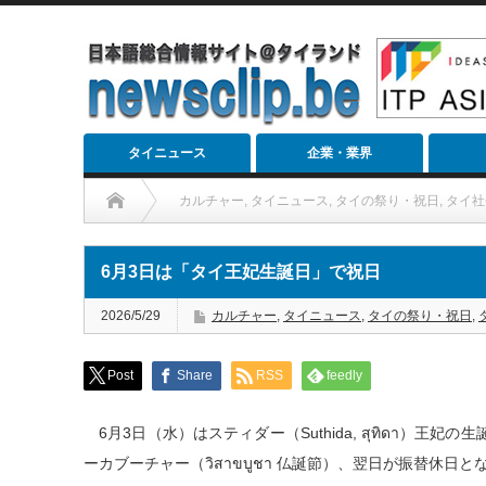
タイニュース
企業・業界
カルチャー
,
タイニュース
,
タイの祭り・祝日
,
タイ社
6月3日は「タイ王妃生誕日」で祝日
2026/5/29
カルチャー
,
タイニュース
,
タイの祭り・祝日
,
Post
Share
RSS
feedly
6月3日（水）はスティダー（Suthida, สุทิดา）王
ーカブーチャー（วิสาขบูชา 仏誕節）、翌日が振替休