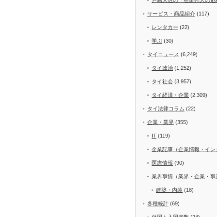
サービス・商品紹介
(117)
レンタカー
(22)
学ぶ
(30)
タイニュース
(6,249)
タイ政治
(1,252)
タイ社会
(3,957)
タイ経済・企業
(2,309)
タイ法律コラム
(22)
企業・業界
(355)
IT
(119)
企業記事（企業情報・イン
医療情報
(90)
業界事情（業界・企業・事
建築・内装
(18)
各種統計
(69)
外国人入国者数
(24)