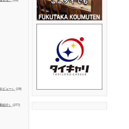
タビュー）
(19)
業紹介）
(277)