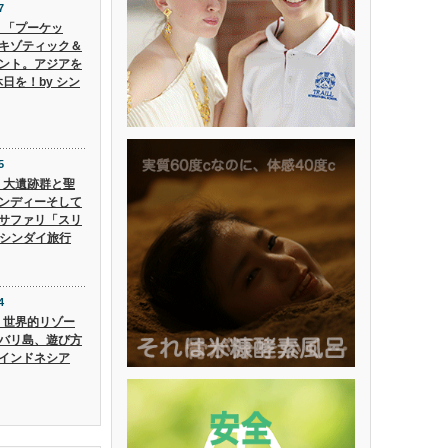
7
6】「プーケッ
キゾティック＆
ント。アジアを
日を！by シン
5
5】大遺跡群と聖
ンディーそして
サファリ「スリ
 シンダイ旅行
4
4】世界的リゾー
バリ島、遊び方
インドネシア