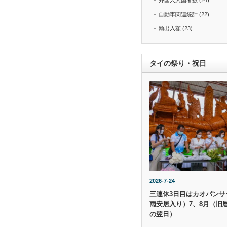
自動車関連統計
(22)
輸出入額
(23)
タイの祭り・祝日
2026-7-24
三連休3日目はカオパンサー（
雨安居入り）7、8月（旧
の翌日）