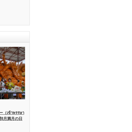
เข้าพรรษา
暦8月満月の日