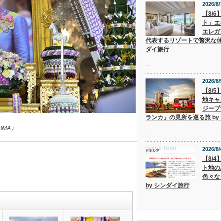
2026/8/
【8/
ト」エ
エレガ
代表するリゾートで贅沢な休
ダイ旅行
…
2026/8/
【8/
地キャ
ジープ
ランカ」の見所を巡る旅 by
BMA）
…
2026/8/
【8/
ト地の
色々な
by シンダイ旅行
…