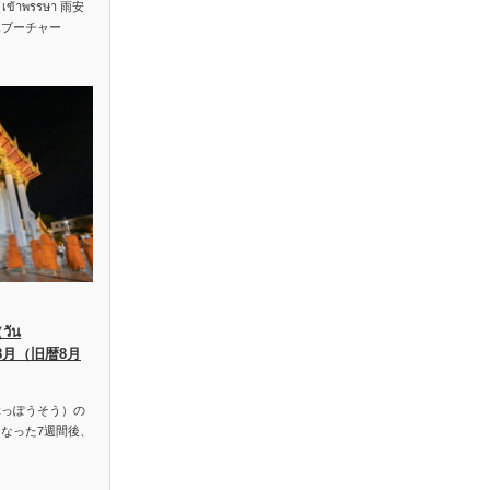
าพรรษา 雨安
ハブーチャー
ัน
、8月（旧暦8月
っぽうそう）の
なった7週間後、