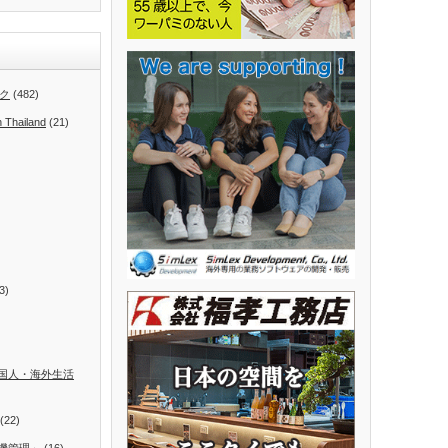
ク
(482)
n Thailand
(21)
3)
国人・海外生活
(22)
機管理」
(16)