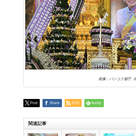
画像：バンコク都庁（
Post
Share
RSS
feedly
関連記事