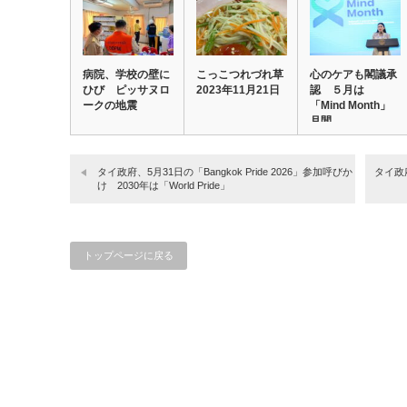
病院、学校の壁に
こっこつれづれ草
心のケアも閣議承
ひび ピッサヌロ
2023年11月21日
認 ５月は
ークの地震
「Mind Month」
月間
タイ政府、5月31日の「Bangkok Pride 2026」参加呼びか
タイ政
け 2030年は「World Pride」
トップページに戻る