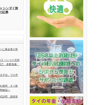
by シンダイ旅
去の記事
ーに暴走車が突
5人】バンコク北郊
人死亡・多数負傷
ち主不在」での手
れ疑惑 タイ政
態確認へ
式訪問 国境管