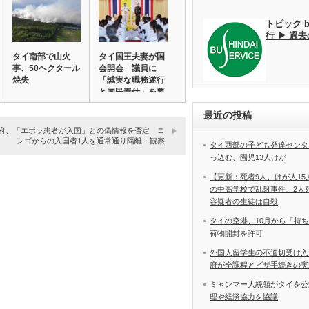
トピック 
行 ▶ 過
タイ南部で山火
タイ国王夫妻が国
事、50ヘクタール
会開会 議員に
焼失
「誠実な職務遂行
と国民奉仕」を要
請…
最近の投稿
府、「エボラ患者が入国」との偽情報を否定 コ
ンゴからの入国者1人を通常通り隔離・観察
タイ西部の子ども発達センタ
っ込む、園児13人けが
【更新：死者9人、けが人1
の中高学校で乱射事件、2
容疑者の生徒は自殺
タイの空港、10月から「持
荷物開封を許可
外国人留学生の不適切受け入
府が全課程とビザ手続きの実
ミャンマー大統領がタイを公
理や経済協力を協議