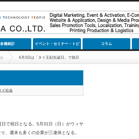
各種統計
イベント・セミナー・トピ
コラム
ック
会
6月3日は「タイ王妃生誕日」で祝日
タイ社会
妃の生誕日で祝日となる。5月31日（日）がウィサ
日となり、週末も多くの企業が三連休となる。