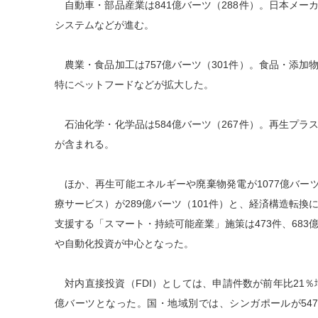
自動車・部品産業は841億バーツ（288件）。日本メー
システムなどが進む。
農業・食品加工は757億バーツ（301件）。食品・添加
特にペットフードなどが拡大した。
石油化学・化学品は584億バーツ（267件）。再生プラ
が含まれる。
ほか、再生可能エネルギーや廃棄物発電が1077億バーツ
療サービス）が289億バーツ（101件）と、経済構造転
支援する「スマート・持続可能産業」施策は473件、68
や自動化投資が中心となった。
対内直接投資（FDI）としては、申請件数が前年比21％増の
億バーツとなった。国・地域別では、シンガポールが54