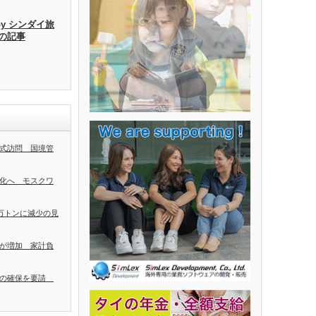
by シンダイ旅
去の記事
式訪問 国境管
化へ モスクワ
0万トンに減少の見
が増加 家計負
者の確保を要請