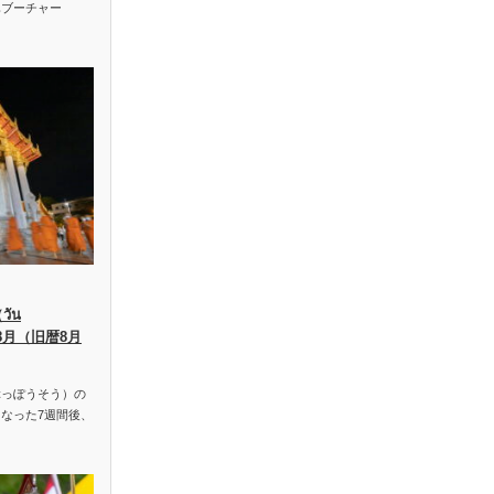
ハブーチャー
ัน
、8月（旧暦8月
っぽうそう）の
なった7週間後、