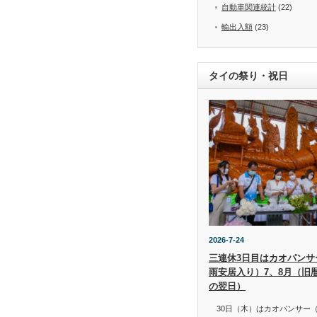
自動車関連統計
(22)
輸出入額
(23)
タイの祭り・祝日
2026-7-24
三連休3日目はカオパンサー（
雨安居入り）7、8月（旧
の翌日）
30日（木）はカオパンサー（เข้