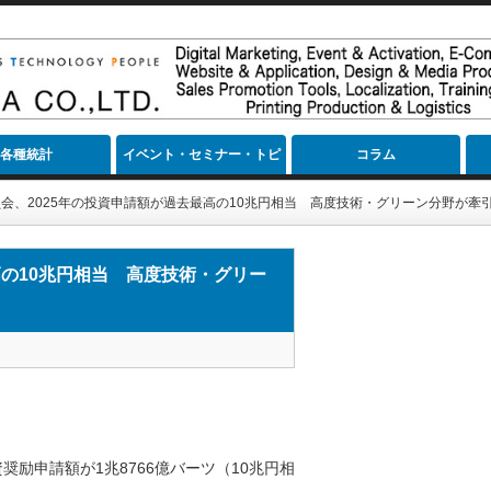
各種統計
イベント・セミナー・トピ
コラム
ック
会、2025年の投資申請額が過去最高の10兆円相当 高度技術・グリーン分野が牽
高の10兆円相当 高度技術・グリー
資奨励申請額が1兆8766億バーツ（10兆円相