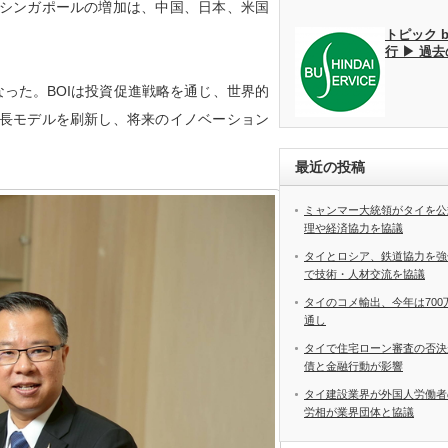
シンガポールの増加は、中国、日本、米国
トピック 
行 ▶ 過
った。BOIは投資促進戦略を通じ、世界的
長モデルを刷新し、将来のイノベーション
最近の投稿
ミャンマー大統領がタイを公
理や経済協力を協議
タイとロシア、鉄道協力を強
で技術・人材交流を協議
タイのコメ輸出、今年は70
通し
タイで住宅ローン審査の否決
債と金融行動が影響
タイ建設業界が外国人労働
労相が業界団体と協議