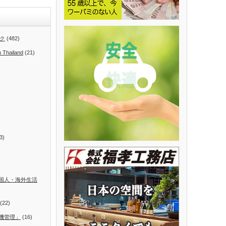
ク
(482)
n Thailand
(21)
3)
国人・海外生活
(22)
機管理」
(16)