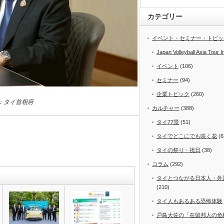
カテゴリー
イベント・セミナー・トピッ
Japan Volleyball Asia Tour I
イベント
(106)
セミナー
(94)
企業トピック
(260)
：タイ首相府
カルチャー
(388)
タイ77景
(51)
タイでどこにでも咲く花
(6
タイの祭り・祝日
(38)
コラム
(292)
タイとつながる日本人・外
(210)
タイ人もあるある恐怖体験
戸島大佐の「在留邦人の危