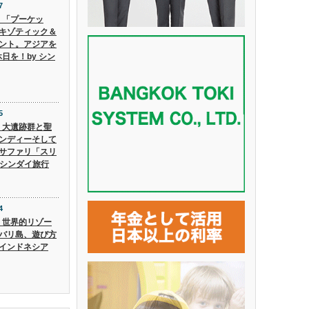
7
6】「プーケッ
キゾティック＆
ント。アジアを
日を！by シン
5
5】大遺跡群と聖
ンディーそして
サファリ「スリ
 シンダイ旅行
4
4】世界的リゾー
バリ島、遊び方
インドネシア