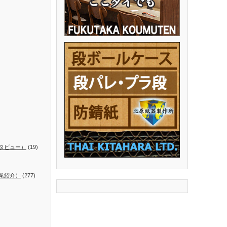
タビュー）
(19)
業紹介）
(277)