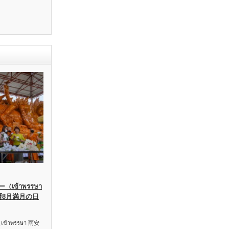
เข้าพรรษา
暦8月満月の日
าพรรษา 雨安