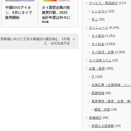
サービス・商品紹介
(117)
中国EVのアイオ
タイ国営企業の投
レンタカー
(22)
ン、9月にタイで
資実行額、2025
販売開始
会計年度は96％に
学ぶ
(30)
到達
タイニュース
(6,245)
タイ政治
(1,251)
王室葬儀に向けた王宮火葬施設の建設進む 2月着
工、10月完成予定
タイ社会
(3,953)
タイ経済・企業
(2,309)
タイ法律コラム
(22)
企業・業界
(355)
IT
(119)
企業記事（企業情報・イン
医療情報
(90)
業界事情（業界・企業・事
建築・内装
(18)
各種統計
(69)
外国人入国者数
(24)