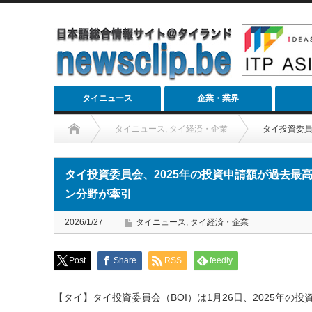
タイニュース
企業・業界
タイニュース
,
タイ経済・企業
タイ投資委員
タイ投資委員会、2025年の投資申請額が過去最
ン分野が牽引
2026/1/27
タイニュース
,
タイ経済・企業
Post
Share
RSS
feedly
【タイ】タイ投資委員会（BOI）は1月26日、2025年の投