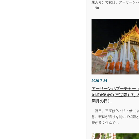
居入り）で祝日。アーサーン
（วัน…
2026-7-24
アーサーンハブーチャー（ว
อาสาฬหบูชา 三宝節）7
満月の日）
祝日。三宝は仏・法・僧（ぶ
意。釈迦が悟りを開いて仏陀と
鹿が多く住んで…