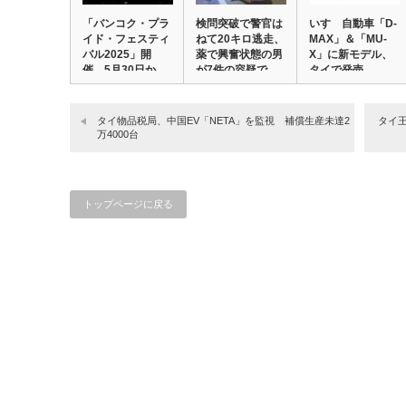
「バンコク・プラ
検問突破で警官は
いすゞ自動車「D-
イド・フェスティ
ねて20キロ逃走、
MAX」＆「MU-
バル2025」開
薬で興奮状態の男
X」に新モデル、
催 5月30日か…
が7件の容疑で…
タイで発売
タイ物品税局、中国EV「NETA」を監視 補償生産未達2
タイ
万4000台
トップページに戻る