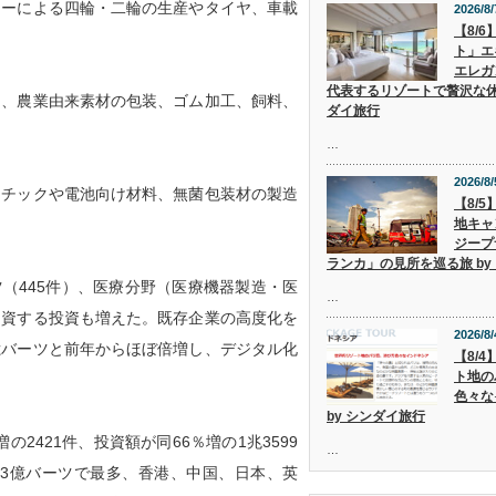
カーによる四輪・二輪の生産やタイヤ、車載
2026/8/
【8/
ト」エ
エレガ
代表するリゾートで贅沢な休
物、農業由来素材の包装、ゴム加工、飼料、
ダイ旅行
…
2026/8/
スチックや電池向け材料、無菌包装材の製造
【8/
地キャ
ジープ
ランカ」の見所を巡る旅 by
（445件）、医療分野（医療機器製造・医
…
換に資する投資も増えた。既存企業の高度化を
2026/8/
3億バーツと前年からほぼ倍増し、デジタル化
【8/
ト地の
色々な
by シンダイ旅行
2421件、投資額が同66％増の1兆3599
…
73億バーツで最多、香港、中国、日本、英