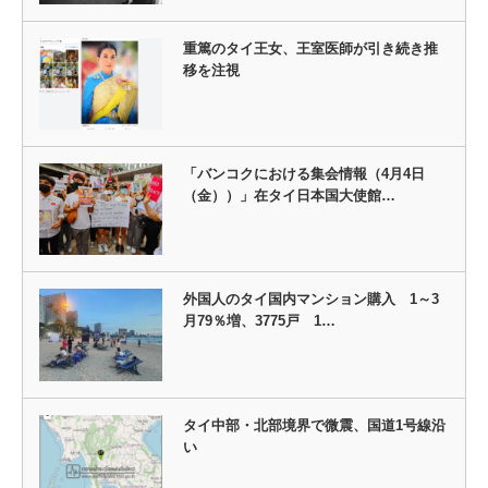
重篤のタイ王女、王室医師が引き続き推
移を注視
「バンコクにおける集会情報（4月4日
（金））」在タイ日本国大使館…
外国人のタイ国内マンション購入 1～3
月79％増、3775戸 1…
タイ中部・北部境界で微震、国道1号線沿
い