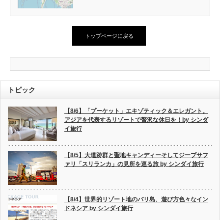
トップページに戻る
トピック
【8/6】「プーケット」エキゾティック＆エレガント。
アジアを代表するリゾートで贅沢な休日を！by シンダ
イ旅行
【8/5】大遺跡群と聖地キャンディーそしてジープサフ
ァリ「スリランカ」の見所を巡る旅 by シンダイ旅行
【8/4】世界的リゾート地のバリ島、遊び方色々なイン
ドネシア by シンダイ旅行