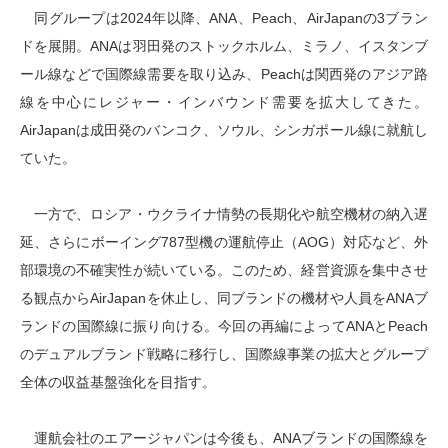
同グループは2024年以降、ANA、Peach、AirJapanの3ブラン
ドを展開。ANAは羽田発のストックホルム、ミラノ、イスタンブ
ール線などで国際線需要を取り込み、Peachは関西発のアジア路
線を中心にレジャー・インバウンド需要を拡大してきた。
AirJapanは成田発のバンコク、ソウル、シンガポール線に就航し
ていた。
一方で、ロシア・ウクライナ情勢の長期化や航空機材の納入遅
延、さらにボーイング787型機の運航停止（AOG）対応など、外
部環境の不確実性が続いている。このため、経営資源を集中させ
る観点からAirJapanを休止し、同ブランドの機材や人員をANAブ
ランドの国際線に振り向ける。今回の再編によってANAとPeach
のデュアルブランド戦略に移行し、国際線事業の拡大とグループ
全体の収益基盤強化を目指す。
運航会社のエアージャパンは今後も、ANAブランドの国際線を