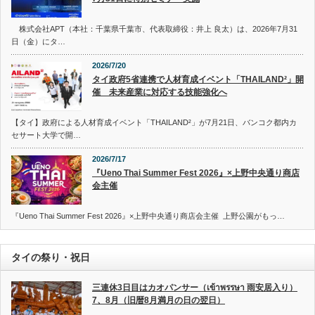
株式会社APT（本社：千葉県千葉市、代表取締役：井上 良太）は、2026年7月31
日（金）にタ…
2026/7/20
タイ政府5省連携で人材育成イベント「THAILAND²」開
催 未来産業に対応する技能強化へ
【タイ】政府による人材育成イベント「THAILAND²」が7月21日、バンコク都内カ
セサート大学で開…
2026/7/17
『Ueno Thai Summer Fest 2026』×上野中央通り商店
会主催
『Ueno Thai Summer Fest 2026』×上野中央通り商店会主催 上野公園がもっ…
タイの祭り・祝日
三連休3日目はカオパンサー（เข้าพรรษา 雨安居入り）
7、8月（旧暦8月満月の日の翌日）