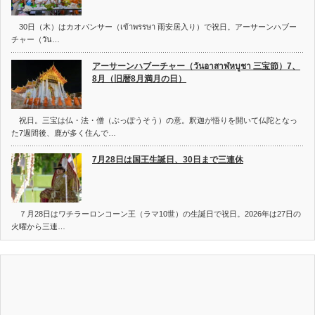
30日（木）はカオパンサー（เข้าพรรษา 雨安居入り）で祝日。アーサーンハブー
チャー（วัน…
アーサーンハブーチャー（วันอาสาฬหบูชา 三宝節）7、
8月（旧暦8月満月の日）
祝日。三宝は仏・法・僧（ぶっぽうそう）の意。釈迦が悟りを開いて仏陀となっ
た7週間後、鹿が多く住んで…
7月28日は国王生誕日、30日まで三連休
７月28日はワチラーロンコーン王（ラマ10世）の生誕日で祝日。2026年は27日の
火曜から三連…