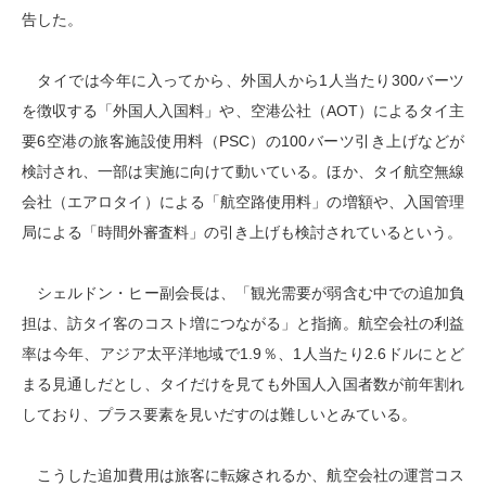
告した。
タイでは今年に入ってから、外国人から1人当たり300バーツ
を徴収する「外国人入国料」や、空港公社（AOT）によるタイ主
要6空港の旅客施設使用料（PSC）の100バーツ引き上げなどが
検討され、一部は実施に向けて動いている。ほか、タイ航空無線
会社（エアロタイ）による「航空路使用料」の増額や、入国管理
局による「時間外審査料」の引き上げも検討されているという。
シェルドン・ヒー副会長は、「観光需要が弱含む中での追加負
担は、訪タイ客のコスト増につながる」と指摘。航空会社の利益
率は今年、アジア太平洋地域で1.9％、1人当たり2.6ドルにとど
まる見通しだとし、タイだけを見ても外国人入国者数が前年割れ
しており、プラス要素を見いだすのは難しいとみている。
こうした追加費用は旅客に転嫁されるか、航空会社の運営コス