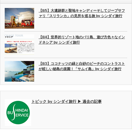
【8/5】大遺跡群と聖地キャンディーそしてジープサフ
ァリ「スリランカ」の見所を巡る旅 by シンダイ旅行
【8/4】世界的リゾート地のバリ島、遊び方色々なイン
ドネシア by シンダイ旅行
【8/3】ココナッツの緑と白砂のビーチのコントラスト
が眩しい秘島の楽園！「サムイ島」by シンダイ旅行
トピック by シンダイ旅行 ▶ 過去の記事