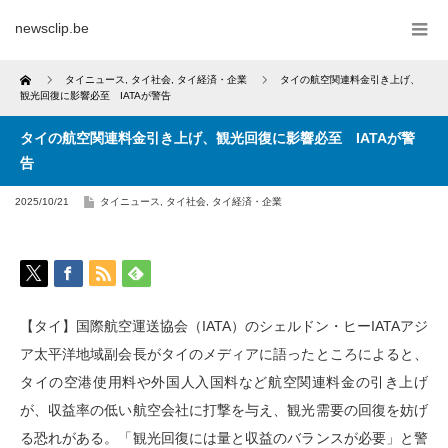
newsclip.be
Home
タイニュース
,
タイ社会
,
タイ経済・企業
タイの航空関連料金引き上げ、
観光回復に影響必至 IATAが警告
タイの航空関連料金引き上げ、観光回復に影響必至 IATAが警
告
2025/10/21
タイニュース
,
タイ社会
,
タイ経済・企業
【タイ】国際航空運送協会（IATA）のシェルドン・ヒーIATAアジ
ア太平洋地域副会長がタイのメディアに語ったところによると、
タイの空港使用料や外国人入国料など航空関連料金の引き上げ
が、収益率の低い航空会社に打撃を与え、観光需要の回復を妨げ
る恐れがある。「観光回復には量と収益のバランスが必要」と警