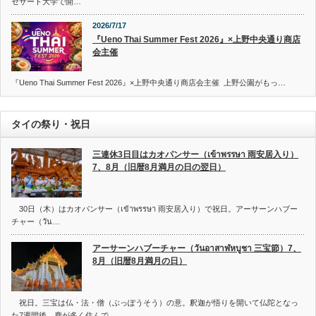
セサート大学で開…
2026/7/17
『Ueno Thai Summer Fest 2026』×上野中央通り商店
会主催
『Ueno Thai Summer Fest 2026』×上野中央通り商店会主催 上野公園がもっ…
タイの祭り・祝日
三連休3日目はカオパンサー（เข้าพรรษา 雨安居入り）
7、8月（旧暦8月満月の日の翌日）
30日（木）はカオパンサー（เข้าพรรษา 雨安居入り）で祝日。アーサーンハブー
チャー（วัน…
アーサーンハブーチャー（วันอาสาฬหบูชา 三宝節）7、
8月（旧暦8月満月の日）
祝日。三宝は仏・法・僧（ぶっぽうそう）の意。釈迦が悟りを開いて仏陀となっ
た7週間後、鹿が多く住んで…