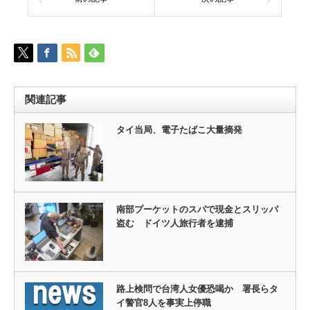
関連記事
タイ当局、電子たばこ大量摘発
南部プーケットのスパで現金とスリッパ
盗む ドイツ人旅行者を逮捕
路上検問で台湾人女優恐喝か 署長らタ
イ警官8人を事実上停職