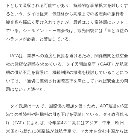
トとして吸収される可能性があり、持続的な事業拡大を難しくす
るという。タイは従来、低価格から高級までの各志向の旅行者・
観光客を幅広く受け入れてきたが、最近はより富裕層にシフトし
ている。シェルドン・ヒー副会長は、観光回復には「量と収益の
バランスが必要」と警告している。
IATAは、業界への過度な負担を避けるため、関係機関と航空会
社の緊密な調整を求めている。タイ民間航空庁（CAAT）が航空
機の供給不足を背景に、機齢制限の撤廃を検討していることにつ
いては、「適切に整備され国際基準を満たしていれば安全上の問
題はない」と述べた。
タイ政府は一方で、国際便の増加を促すため、AOT運営の6空
港での着陸料や駐機料の引き下げを要請している。タイ政府観光
庁（TAT）によれば、今年第4四半期にはアジア、中東、欧州、
米国から新たに80路線が就航予定で、マカオを含む中国からは