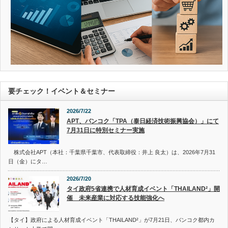
要チェック！イベント＆セミナー
2026/7/22
APT、バンコク「TPA（泰日経済技術振興協会）」にて
7月31日に特別セミナー実施
株式会社APT（本社：千葉県千葉市、代表取締役：井上 良太）は、2026年7月31
日（金）にタ…
2026/7/20
タイ政府5省連携で人材育成イベント「THAILAND²」開
催 未来産業に対応する技能強化へ
【タイ】政府による人材育成イベント「THAILAND²」が7月21日、バンコク都内カ