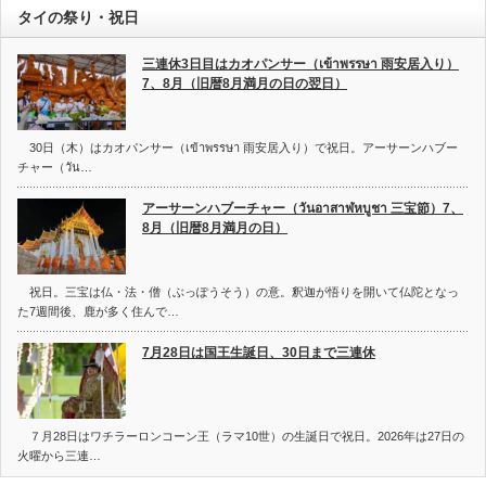
タイの祭り・祝日
三連休3日目はカオパンサー（เข้าพรรษา 雨安居入り）
7、8月（旧暦8月満月の日の翌日）
30日（木）はカオパンサー（เข้าพรรษา 雨安居入り）で祝日。アーサーンハブー
チャー（วัน…
アーサーンハブーチャー（วันอาสาฬหบูชา 三宝節）7、
8月（旧暦8月満月の日）
祝日。三宝は仏・法・僧（ぶっぽうそう）の意。釈迦が悟りを開いて仏陀となっ
た7週間後、鹿が多く住んで…
7月28日は国王生誕日、30日まで三連休
７月28日はワチラーロンコーン王（ラマ10世）の生誕日で祝日。2026年は27日の
火曜から三連…