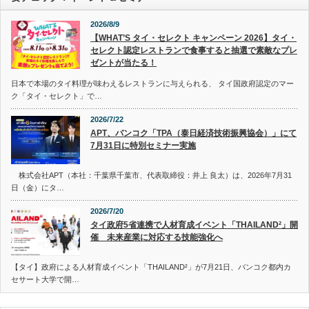
2026/8/9
【WHAT’S タイ・セレクト キャンペーン 2026】タイ・
セレクト認定レストランで食事すると抽選で素敵なプレ
ゼントが当たる！
日本で本場のタイ料理が味わえるレストランに与えられる、 タイ国政府認定のマー
ク「タイ・セレクト」で…
2026/7/22
APT、バンコク「TPA（泰日経済技術振興協会）」にて
7月31日に特別セミナー実施
株式会社APT（本社：千葉県千葉市、代表取締役：井上 良太）は、2026年7月31
日（金）にタ…
2026/7/20
タイ政府5省連携で人材育成イベント「THAILAND²」開
催 未来産業に対応する技能強化へ
【タイ】政府による人材育成イベント「THAILAND²」が7月21日、バンコク都内カ
セサート大学で開…