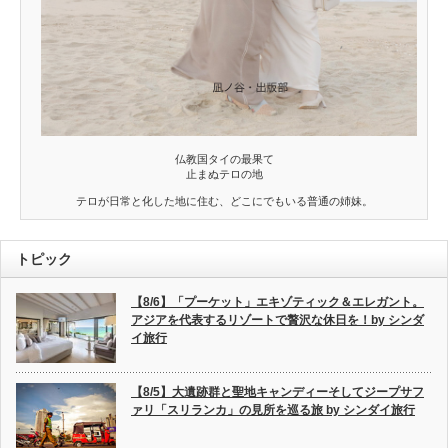
仏教国タイの最果て
止まぬテロの地
テロが日常と化した地に住む、どこにでもいる普通の姉妹。
トピック
【8/6】「プーケット」エキゾティック＆エレガント。
アジアを代表するリゾートで贅沢な休日を！by シンダ
イ旅行
【8/5】大遺跡群と聖地キャンディーそしてジープサフ
ァリ「スリランカ」の見所を巡る旅 by シンダイ旅行