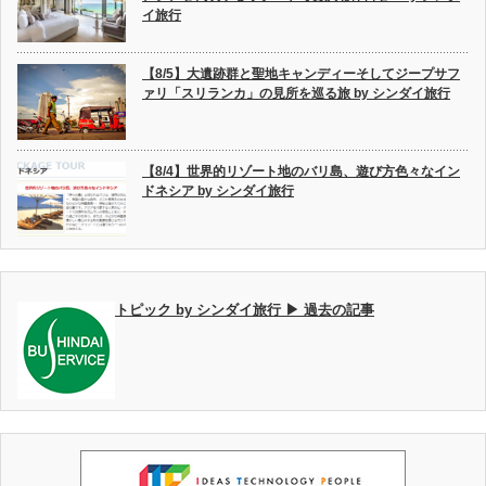
イ旅行
【8/5】大遺跡群と聖地キャンディーそしてジープサフ
ァリ「スリランカ」の見所を巡る旅 by シンダイ旅行
【8/4】世界的リゾート地のバリ島、遊び方色々なイン
ドネシア by シンダイ旅行
トピック by シンダイ旅行 ▶ 過去の記事