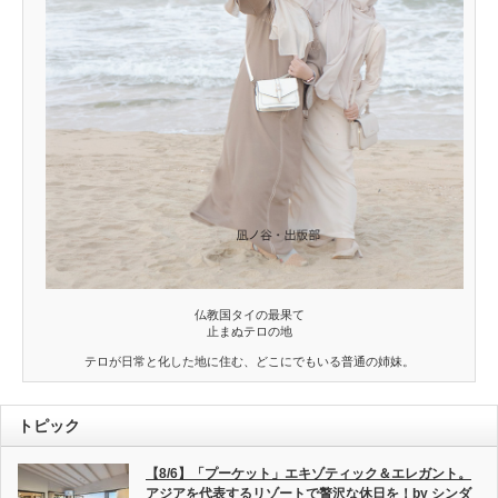
仏教国タイの最果て
止まぬテロの地
テロが日常と化した地に住む、どこにでもいる普通の姉妹。
トピック
【8/6】「プーケット」エキゾティック＆エレガント。
アジアを代表するリゾートで贅沢な休日を！by シンダ