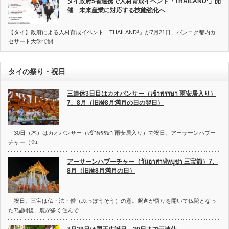
タイ政府5省連携で人材育成イベント「THAILAND²」開
催 未来産業に対応する技能強化へ
【タイ】政府による人材育成イベント「THAILAND²」が7月21日、バンコク都内カ
セサート大学で開…
タイの祭り・祝日
三連休3日目はカオパンサー（เข้าพรรษา 雨安居入り）
7、8月（旧暦8月満月の日の翌日）
30日（木）はカオパンサー（เข้าพรรษา 雨安居入り）で祝日。アーサーンハブー
チャー（วัน…
アーサーンハブーチャー（วันอาสาฬหบูชา 三宝節）7、
8月（旧暦8月満月の日）
祝日。三宝は仏・法・僧（ぶっぽうそう）の意。釈迦が悟りを開いて仏陀となっ
た7週間後、鹿が多く住んで…