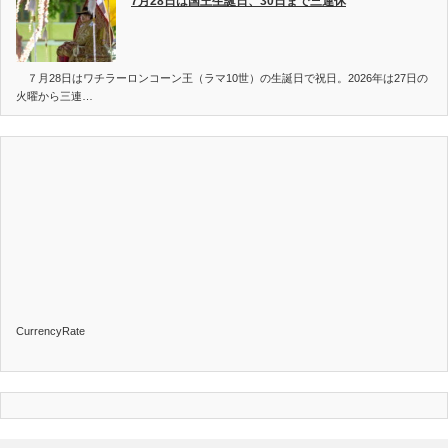
7月28日は国王生誕日、30日まで三連休
７月28日はワチラーロンコーン王（ラマ10世）の生誕日で祝日。2026年は27日の
火曜から三連…
CurrencyRate