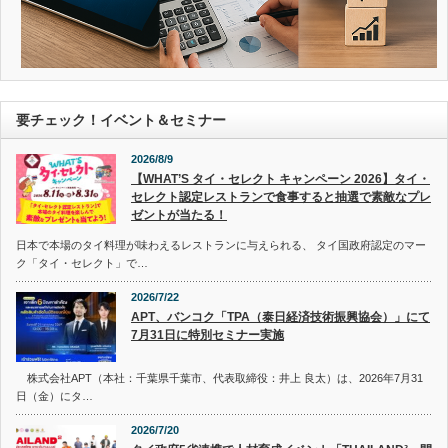
要チェック！イベント＆セミナー
2026/8/9
【WHAT’S タイ・セレクト キャンペーン 2026】タイ・
セレクト認定レストランで食事すると抽選で素敵なプレ
ゼントが当たる！
日本で本場のタイ料理が味わえるレストランに与えられる、 タイ国政府認定のマー
ク「タイ・セレクト」で…
2026/7/22
APT、バンコク「TPA（泰日経済技術振興協会）」にて
7月31日に特別セミナー実施
株式会社APT（本社：千葉県千葉市、代表取締役：井上 良太）は、2026年7月31
日（金）にタ…
2026/7/20