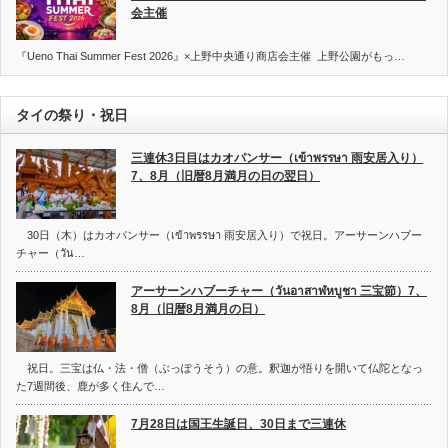
会主催
『Ueno Thai Summer Fest 2026』×上野中央通り商店会主催 上野公園がもっ…
タイの祭り・祝日
三連休3日目はカオパンサー（เข้าพรรษา 雨安居入り）
7、8月（旧暦8月満月の日の翌日）
30日（木）はカオパンサー（เข้าพรรษา 雨安居入り）で祝日。アーサーンハブー
チャー（วัน…
アーサーンハブーチャー（วันอาสาฬหบูชา 三宝節）7、
8月（旧暦8月満月の日）
祝日。三宝は仏・法・僧（ぶっぽうそう）の意。釈迦が悟りを開いて仏陀となっ
た7週間後、鹿が多く住んで…
7月28日は国王生誕日、30日まで三連休