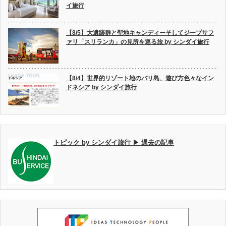
イ旅行
【8/5】大遺跡群と聖地キャンディーそしてジープサフ
ァリ「スリランカ」の見所を巡る旅 by シンダイ旅行
【8/4】世界的リゾート地のバリ島、遊び方色々なイン
ドネシア by シンダイ旅行
トピック by シンダイ旅行 ▶ 過去の記事