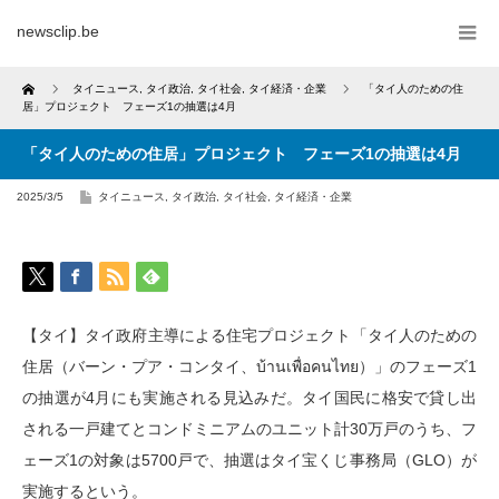
newsclip.be
Home
タイニュース
,
タイ政治
,
タイ社会
,
タイ経済・企業
「タイ人のための住
居」プロジェクト フェーズ1の抽選は4月
「タイ人のための住居」プロジェクト フェーズ1の抽選は4月
2025/3/5
タイニュース
,
タイ政治
,
タイ社会
,
タイ経済・企業
【タイ】タイ政府主導による住宅プロジェクト「タイ人のための
住居（バーン・プア・コンタイ、บ้านเพื่อคนไทย）」のフェーズ1
の抽選が4月にも実施される見込みだ。タイ国民に格安で貸し出
される一戸建てとコンドミニアムのユニット計30万戸のうち、フ
ェーズ1の対象は5700戸で、抽選はタイ宝くじ事務局（GLO）が
実施するという。