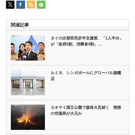
関連記事
タイの次期官民折半支援策、「1人半分」
が「政府6割、消費者4割」…
ルミネ、シンガポールにグローバル旗艦
店
カオヤイ国立公園で森林火災続く 密猟
の空薬莢が火元か