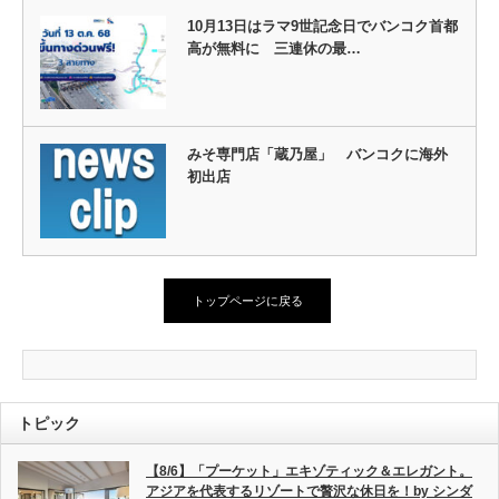
10月13日はラマ9世記念日でバンコク首都
高が無料に 三連休の最…
みそ専門店「蔵乃屋」 バンコクに海外
初出店
トップページに戻る
トピック
【8/6】「プーケット」エキゾティック＆エレガント。
アジアを代表するリゾートで贅沢な休日を！by シンダ