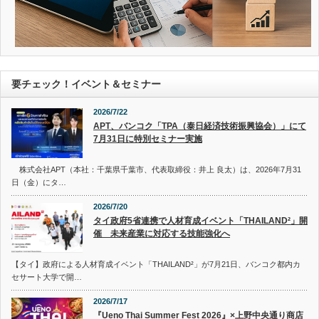
要チェック！イベント＆セミナー
2026/7/22
APT、バンコク「TPA（泰日経済技術振興協会）」にて
7月31日に特別セミナー実施
株式会社APT（本社：千葉県千葉市、代表取締役：井上 良太）は、2026年7月31
日（金）にタ…
2026/7/20
タイ政府5省連携で人材育成イベント「THAILAND²」開
催 未来産業に対応する技能強化へ
【タイ】政府による人材育成イベント「THAILAND²」が7月21日、バンコク都内カ
セサート大学で開…
2026/7/17
『Ueno Thai Summer Fest 2026』×上野中央通り商店