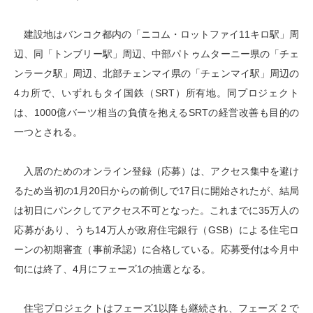
建設地はバンコク都内の「ニコム・ロットファイ11キロ駅」周
辺、同「トンブリー駅」周辺、中部パトゥムターニー県の「チェ
ンラーク駅」周辺、北部チェンマイ県の「チェンマイ駅」周辺の
4カ所で、いずれもタイ国鉄（SRT）所有地。同プロジェクト
は、1000億バーツ相当の負債を抱えるSRTの経営改善も目的の
一つとされる。
入居のためのオンライン登録（応募）は、アクセス集中を避け
るため当初の1月20日からの前倒しで17日に開始されたが、結局
は初日にパンクしてアクセス不可となった。これまでに35万人の
応募があり、うち14万人が政府住宅銀行（GSB）による住宅ロ
ーンの初期審査（事前承認）に合格している。応募受付は今月中
旬には終了、4月にフェーズ1の抽選となる。
住宅プロジェクトはフェーズ1以降も継続され、フェーズ 2 で