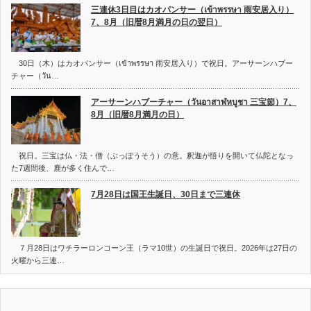
三連休3日目はカオパンサー（เข้าพรรษา 雨安居入り）
7、8月（旧暦8月満月の日の翌日）
30日（木）はカオパンサー（เข้าพรรษา 雨安居入り）で祝日。アーサーンハブー
チャー（วัน…
アーサーンハブーチャー（วันอาสาฬหบูชา 三宝節）7、
8月（旧暦8月満月の日）
祝日。三宝は仏・法・僧（ぶっぽうそう）の意。釈迦が悟りを開いて仏陀となっ
た7週間後、鹿が多く住んで…
7月28日は国王生誕日、30日まで三連休
７月28日はワチラーロンコーン王（ラマ10世）の生誕日で祝日。2026年は27日の
火曜から三連…