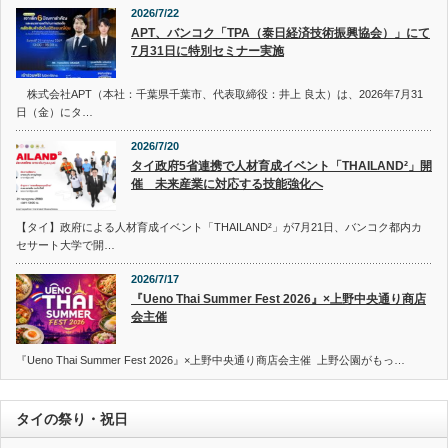
2026/7/22
APT、バンコク「TPA（泰日経済技術振興協会）」にて
7月31日に特別セミナー実施
株式会社APT（本社：千葉県千葉市、代表取締役：井上 良太）は、2026年7月31
日（金）にタ…
2026/7/20
タイ政府5省連携で人材育成イベント「THAILAND²」開
催 未来産業に対応する技能強化へ
【タイ】政府による人材育成イベント「THAILAND²」が7月21日、バンコク都内カ
セサート大学で開…
2026/7/17
『Ueno Thai Summer Fest 2026』×上野中央通り商店
会主催
『Ueno Thai Summer Fest 2026』×上野中央通り商店会主催 上野公園がもっ…
タイの祭り・祝日