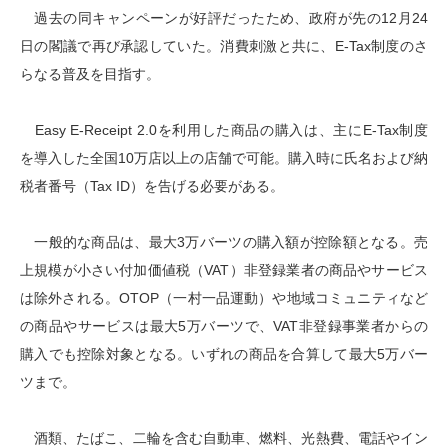
過去の同キャンペーンが好評だったため、政府が先の12月24
日の閣議で再び承認していた。消費刺激と共に、E-Tax制度のさ
らなる普及を目指す。
Easy E-Receipt 2.0を利用した商品の購入は、主にE-Tax制度
を導入した全国10万店以上の店舗で可能。購入時に氏名および納
税者番号（Tax ID）を告げる必要がある。
一般的な商品は、最大3万バーツの購入額が控除額となる。売
上規模が小さい付加価値税（VAT）非登録業者の商品やサービス
は除外される。OTOP（一村一品運動）や地域コミュニティなど
の商品やサービスは最大5万バーツで、VAT非登録事業者からの
購入でも控除対象となる。いずれの商品を合算して最大5万バー
ツまで。
酒類、たばこ、二輪を含む自動車、燃料、光熱費、電話やイン