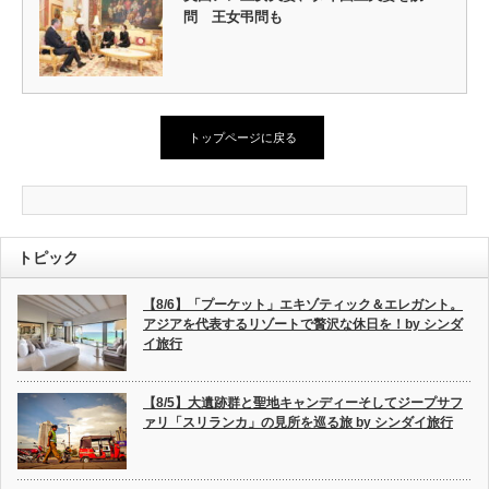
問 王女弔問も
トップページに戻る
トピック
【8/6】「プーケット」エキゾティック＆エレガント。
アジアを代表するリゾートで贅沢な休日を！by シンダ
イ旅行
【8/5】大遺跡群と聖地キャンディーそしてジープサフ
ァリ「スリランカ」の見所を巡る旅 by シンダイ旅行